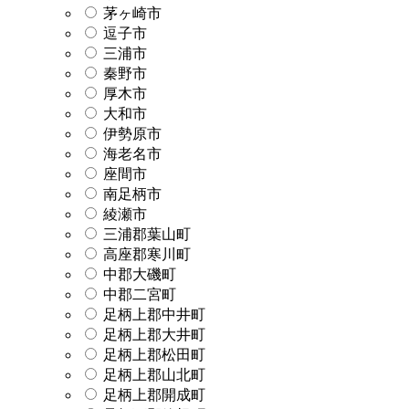
茅ヶ崎市
逗子市
三浦市
秦野市
厚木市
大和市
伊勢原市
海老名市
座間市
南足柄市
綾瀬市
三浦郡葉山町
高座郡寒川町
中郡大磯町
中郡二宮町
足柄上郡中井町
足柄上郡大井町
足柄上郡松田町
足柄上郡山北町
足柄上郡開成町