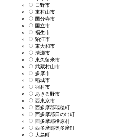
日野市
東村山市
国分寺市
国立市
福生市
狛江市
東大和市
清瀬市
東久留米市
武蔵村山市
多摩市
稲城市
羽村市
あきる野市
西東京市
西多摩郡瑞穂町
西多摩郡日の出町
西多摩郡檜原村
西多摩郡奥多摩町
大島町