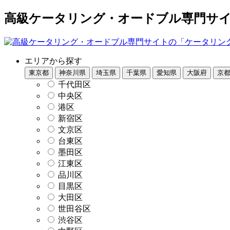
高級ケータリング・オードブル専門サイト
エリアから探す
東京都
神奈川県
埼玉県
千葉県
愛知県
大阪府
京
千代田区
中央区
港区
新宿区
文京区
台東区
墨田区
江東区
品川区
目黒区
大田区
世田谷区
渋谷区