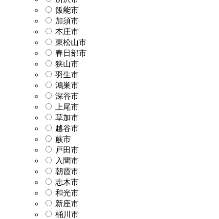
飯能市
加須市
本庄市
東松山市
春日部市
狭山市
羽生市
鴻巣市
深谷市
上尾市
草加市
越谷市
蕨市
戸田市
入間市
朝霞市
志木市
和光市
新座市
桶川市