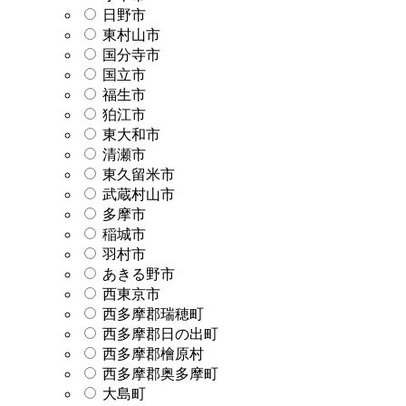
日野市
東村山市
国分寺市
国立市
福生市
狛江市
東大和市
清瀬市
東久留米市
武蔵村山市
多摩市
稲城市
羽村市
あきる野市
西東京市
西多摩郡瑞穂町
西多摩郡日の出町
西多摩郡檜原村
西多摩郡奥多摩町
大島町