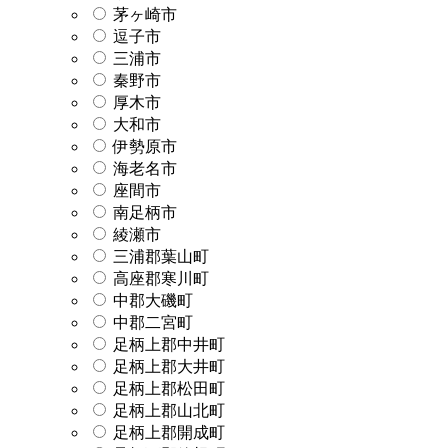
茅ヶ崎市
逗子市
三浦市
秦野市
厚木市
大和市
伊勢原市
海老名市
座間市
南足柄市
綾瀬市
三浦郡葉山町
高座郡寒川町
中郡大磯町
中郡二宮町
足柄上郡中井町
足柄上郡大井町
足柄上郡松田町
足柄上郡山北町
足柄上郡開成町