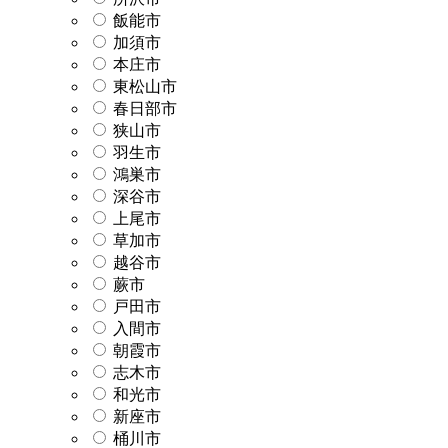
飯能市
加須市
本庄市
東松山市
春日部市
狭山市
羽生市
鴻巣市
深谷市
上尾市
草加市
越谷市
蕨市
戸田市
入間市
朝霞市
志木市
和光市
新座市
桶川市