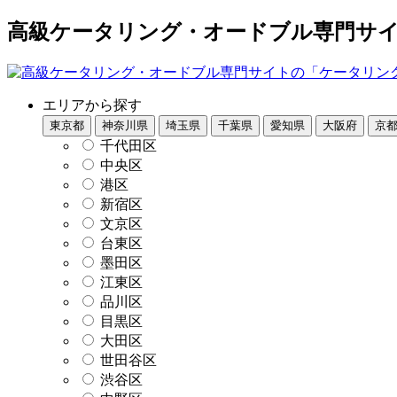
高級ケータリング・オードブル専門サイト
エリアから探す
東京都
神奈川県
埼玉県
千葉県
愛知県
大阪府
京
千代田区
中央区
港区
新宿区
文京区
台東区
墨田区
江東区
品川区
目黒区
大田区
世田谷区
渋谷区