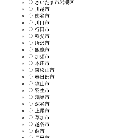
さいたま市岩槻区
川越市
熊谷市
川口市
行田市
秩父市
所沢市
飯能市
加須市
本庄市
東松山市
春日部市
狭山市
羽生市
鴻巣市
深谷市
上尾市
草加市
越谷市
蕨市
戸田市