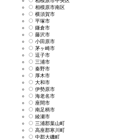
相模原市中央区
相模原市南区
横須賀市
平塚市
鎌倉市
藤沢市
小田原市
茅ヶ崎市
逗子市
三浦市
秦野市
厚木市
大和市
伊勢原市
海老名市
座間市
南足柄市
綾瀬市
三浦郡葉山町
高座郡寒川町
中郡大磯町