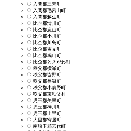
入間郡三芳町
入間郡毛呂山町
入間郡越生町
比企郡滑川町
比企郡嵐山町
比企郡小川町
比企郡川島町
比企郡吉見町
比企郡鳩山町
比企郡ときがわ町
秩父郡横瀬町
秩父郡皆野町
秩父郡長瀞町
秩父郡小鹿野町
秩父郡東秩父村
児玉郡美里町
児玉郡神川町
児玉郡上里町
大里郡寄居町
南埼玉郡宮代町