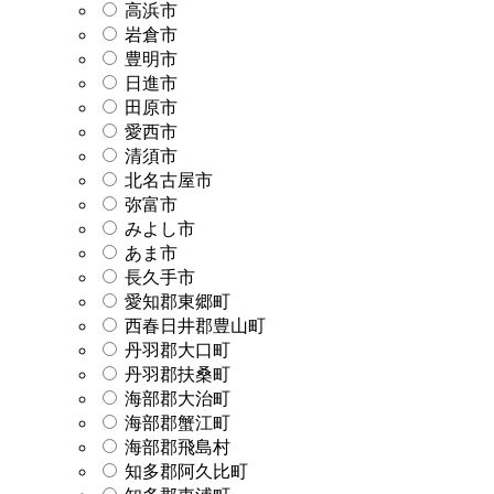
高浜市
岩倉市
豊明市
日進市
田原市
愛西市
清須市
北名古屋市
弥富市
みよし市
あま市
長久手市
愛知郡東郷町
西春日井郡豊山町
丹羽郡大口町
丹羽郡扶桑町
海部郡大治町
海部郡蟹江町
海部郡飛島村
知多郡阿久比町