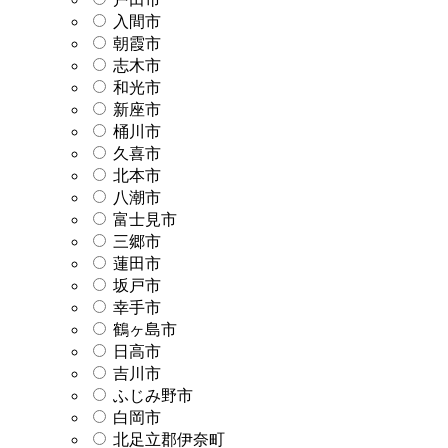
入間市
朝霞市
志木市
和光市
新座市
桶川市
久喜市
北本市
八潮市
富士見市
三郷市
蓮田市
坂戸市
幸手市
鶴ヶ島市
日高市
吉川市
ふじみ野市
白岡市
北足立郡伊奈町