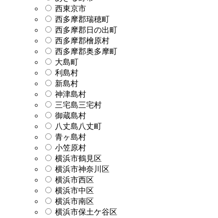
西東京市
西多摩郡瑞穂町
西多摩郡日の出町
西多摩郡檜原村
西多摩郡奥多摩町
大島町
利島村
新島村
神津島村
三宅島三宅村
御蔵島村
八丈島八丈町
青ヶ島村
小笠原村
横浜市鶴見区
横浜市神奈川区
横浜市西区
横浜市中区
横浜市南区
横浜市保土ケ谷区