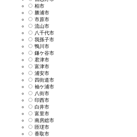
柏市
勝浦市
市原市
流山市
八千代市
我孫子市
鴨川市
鎌ケ谷市
君津市
富津市
浦安市
四街道市
袖ケ浦市
八街市
印西市
白井市
富里市
南房総市
匝瑳市
香取市