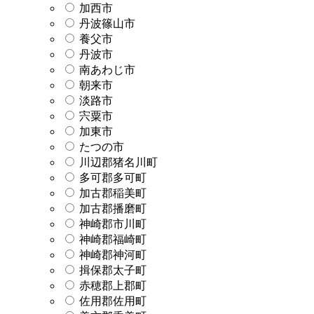
加西市
丹波篠山市
養父市
丹波市
南あわじ市
朝来市
淡路市
宍粟市
加東市
たつの市
川辺郡猪名川町
多可郡多可町
加古郡稲美町
加古郡播磨町
神崎郡市川町
神崎郡福崎町
神崎郡神河町
揖保郡太子町
赤穂郡上郡町
佐用郡佐用町