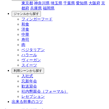
東京都
神奈川県
埼玉県
千葉県
愛知県
大阪府
京
都府
兵庫県
福岡県
ジャンルから探す
フィンガーフード
和食
洋食
中華
寿司
肉
ベジタリアン
ハラール
ヴィーガン
スイーツ
利用シーンから探す
入社式
忘新年会
歓送迎会
社内懇親会（フォーマル）
レセプション
出来る幹事のコツ