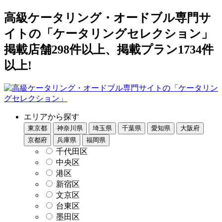
高級ケータリング・オードブル専門サ
イトの「ケータリングセレクション」
掲載店舗298件以上、掲載プラン1734件
以上!
エリアから探す
東京都
神奈川県
埼玉県
千葉県
愛知県
大阪府
京都府
兵庫県
福岡県
千代田区
中央区
港区
新宿区
文京区
台東区
墨田区