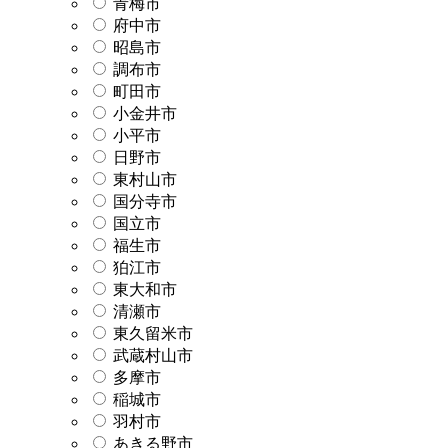
青梅市
府中市
昭島市
調布市
町田市
小金井市
小平市
日野市
東村山市
国分寺市
国立市
福生市
狛江市
東大和市
清瀬市
東久留米市
武蔵村山市
多摩市
稲城市
羽村市
あきる野市