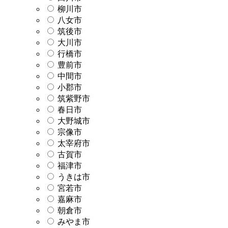
柳川市
八女市
筑後市
大川市
行橋市
豊前市
中間市
小郡市
筑紫野市
春日市
大野城市
宗像市
太宰府市
古賀市
福津市
うきは市
宮若市
嘉麻市
朝倉市
みやま市