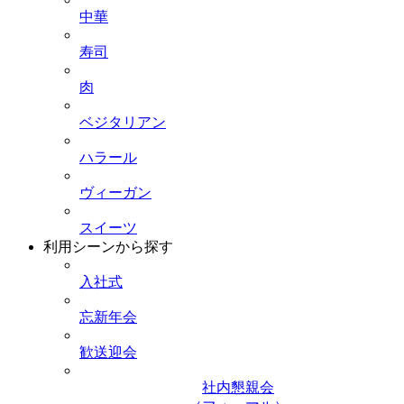
中華
寿司
肉
ベジタリアン
ハラール
ヴィーガン
スイーツ
利用シーンから探す
入社式
忘新年会
歓送迎会
社内懇親会