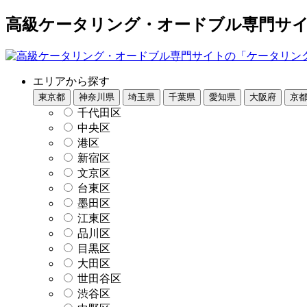
高級ケータリング・オードブル専門サイト
エリアから探す
東京都
神奈川県
埼玉県
千葉県
愛知県
大阪府
京
千代田区
中央区
港区
新宿区
文京区
台東区
墨田区
江東区
品川区
目黒区
大田区
世田谷区
渋谷区