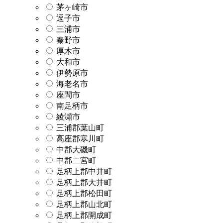
茅ヶ崎市
逗子市
三浦市
秦野市
厚木市
大和市
伊勢原市
海老名市
座間市
南足柄市
綾瀬市
三浦郡葉山町
高座郡寒川町
中郡大磯町
中郡二宮町
足柄上郡中井町
足柄上郡大井町
足柄上郡松田町
足柄上郡山北町
足柄上郡開成町