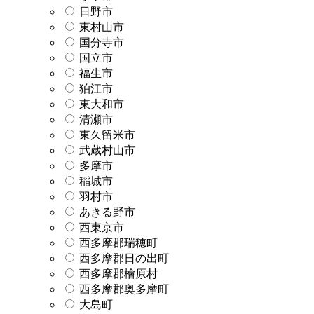
日野市
東村山市
国分寺市
国立市
福生市
狛江市
東大和市
清瀬市
東久留米市
武蔵村山市
多摩市
稲城市
羽村市
あきる野市
西東京市
西多摩郡瑞穂町
西多摩郡日の出町
西多摩郡檜原村
西多摩郡奥多摩町
大島町