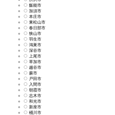
飯能市
加須市
本庄市
東松山市
春日部市
狭山市
羽生市
鴻巣市
深谷市
上尾市
草加市
越谷市
蕨市
戸田市
入間市
朝霞市
志木市
和光市
新座市
桶川市