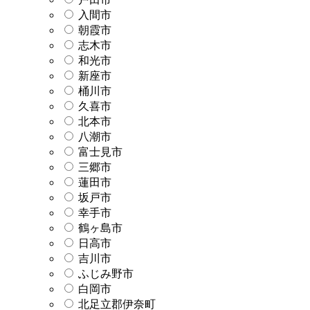
入間市
朝霞市
志木市
和光市
新座市
桶川市
久喜市
北本市
八潮市
富士見市
三郷市
蓮田市
坂戸市
幸手市
鶴ヶ島市
日高市
吉川市
ふじみ野市
白岡市
北足立郡伊奈町