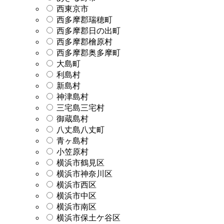
西東京市
西多摩郡瑞穂町
西多摩郡日の出町
西多摩郡檜原村
西多摩郡奥多摩町
大島町
利島村
新島村
神津島村
三宅島三宅村
御蔵島村
八丈島八丈町
青ヶ島村
小笠原村
横浜市鶴見区
横浜市神奈川区
横浜市西区
横浜市中区
横浜市南区
横浜市保土ケ谷区