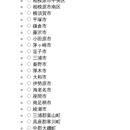
相模原市中央区
相模原市南区
横須賀市
平塚市
鎌倉市
藤沢市
小田原市
茅ヶ崎市
逗子市
三浦市
秦野市
厚木市
大和市
伊勢原市
海老名市
座間市
南足柄市
綾瀬市
三浦郡葉山町
高座郡寒川町
中郡大磯町