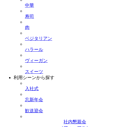
中華
寿司
肉
ベジタリアン
ハラール
ヴィーガン
スイーツ
利用シーンから探す
入社式
忘新年会
歓送迎会
社内懇親会