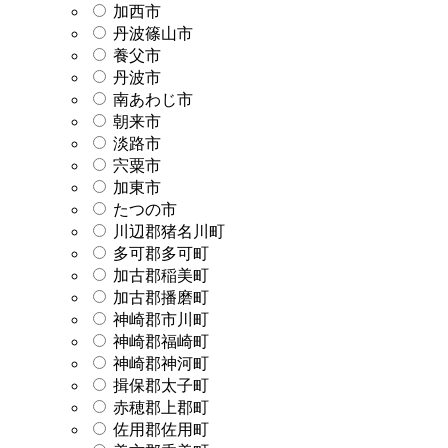
加西市
丹波篠山市
養父市
丹波市
南あわじ市
朝来市
淡路市
宍粟市
加東市
たつの市
川辺郡猪名川町
多可郡多可町
加古郡稲美町
加古郡播磨町
神崎郡市川町
神崎郡福崎町
神崎郡神河町
揖保郡太子町
赤穂郡上郡町
佐用郡佐用町