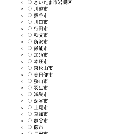
さいたま市岩槻区
川越市
熊谷市
川口市
行田市
秩父市
所沢市
飯能市
加須市
本庄市
東松山市
春日部市
狭山市
羽生市
鴻巣市
深谷市
上尾市
草加市
越谷市
蕨市
戸田市