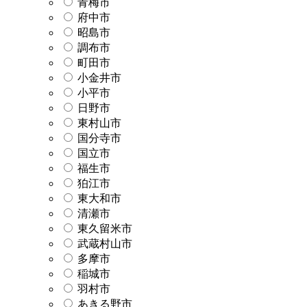
青梅市
府中市
昭島市
調布市
町田市
小金井市
小平市
日野市
東村山市
国分寺市
国立市
福生市
狛江市
東大和市
清瀬市
東久留米市
武蔵村山市
多摩市
稲城市
羽村市
あきる野市