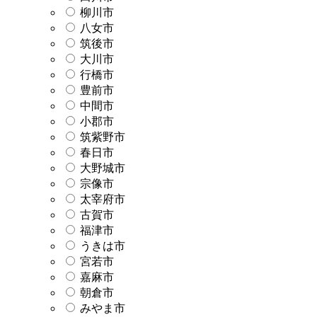
柳川市
八女市
筑後市
大川市
行橋市
豊前市
中間市
小郡市
筑紫野市
春日市
大野城市
宗像市
太宰府市
古賀市
福津市
うきは市
宮若市
嘉麻市
朝倉市
みやま市