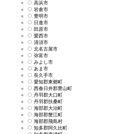
高浜市
岩倉市
豊明市
日進市
田原市
愛西市
清須市
北名古屋市
弥富市
みよし市
あま市
長久手市
愛知郡東郷町
西春日井郡豊山町
丹羽郡大口町
丹羽郡扶桑町
海部郡大治町
海部郡蟹江町
海部郡飛島村
知多郡阿久比町