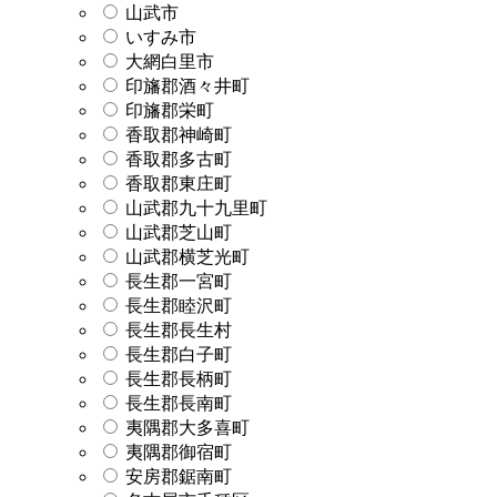
山武市
いすみ市
大網白里市
印旛郡酒々井町
印旛郡栄町
香取郡神崎町
香取郡多古町
香取郡東庄町
山武郡九十九里町
山武郡芝山町
山武郡横芝光町
長生郡一宮町
長生郡睦沢町
長生郡長生村
長生郡白子町
長生郡長柄町
長生郡長南町
夷隅郡大多喜町
夷隅郡御宿町
安房郡鋸南町