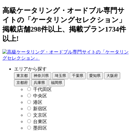
高級ケータリング・オードブル専門サ
イトの「ケータリングセレクション」
掲載店舗298件以上、掲載プラン1734件
以上!
エリアから探す
東京都
神奈川県
埼玉県
千葉県
愛知県
大阪府
京都府
兵庫県
福岡県
千代田区
中央区
港区
新宿区
文京区
台東区
墨田区