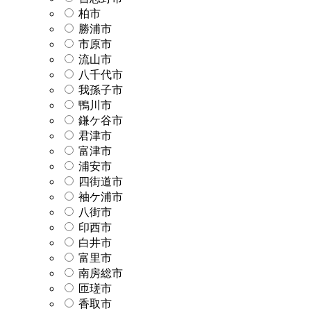
柏市
勝浦市
市原市
流山市
八千代市
我孫子市
鴨川市
鎌ケ谷市
君津市
富津市
浦安市
四街道市
袖ケ浦市
八街市
印西市
白井市
富里市
南房総市
匝瑳市
香取市