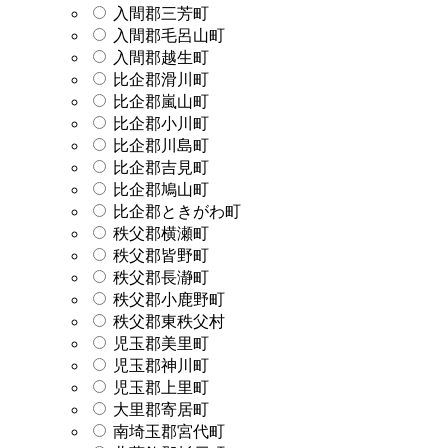
入間郡三芳町
入間郡毛呂山町
入間郡越生町
比企郡滑川町
比企郡嵐山町
比企郡小川町
比企郡川島町
比企郡吉見町
比企郡鳩山町
比企郡ときがわ町
秩父郡横瀬町
秩父郡皆野町
秩父郡長瀞町
秩父郡小鹿野町
秩父郡東秩父村
児玉郡美里町
児玉郡神川町
児玉郡上里町
大里郡寄居町
南埼玉郡宮代町