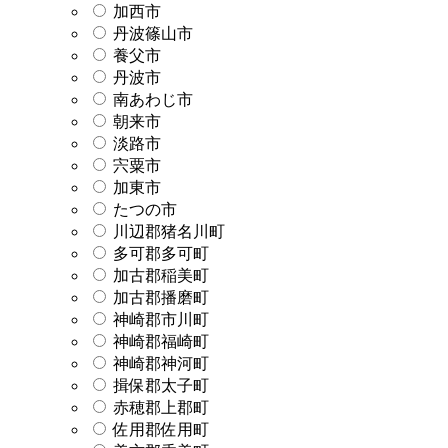
加西市
丹波篠山市
養父市
丹波市
南あわじ市
朝来市
淡路市
宍粟市
加東市
たつの市
川辺郡猪名川町
多可郡多可町
加古郡稲美町
加古郡播磨町
神崎郡市川町
神崎郡福崎町
神崎郡神河町
揖保郡太子町
赤穂郡上郡町
佐用郡佐用町