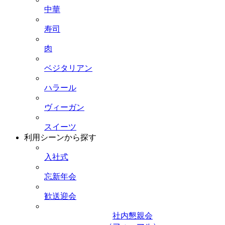
中華
寿司
肉
ベジタリアン
ハラール
ヴィーガン
スイーツ
利用シーンから探す
入社式
忘新年会
歓送迎会
社内懇親会