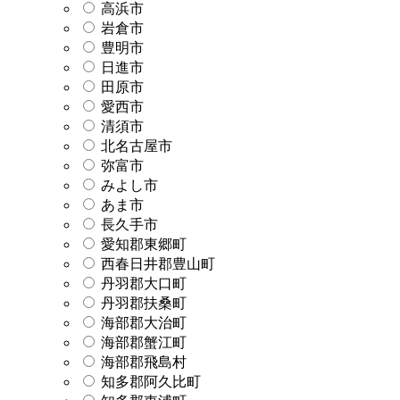
高浜市
岩倉市
豊明市
日進市
田原市
愛西市
清須市
北名古屋市
弥富市
みよし市
あま市
長久手市
愛知郡東郷町
西春日井郡豊山町
丹羽郡大口町
丹羽郡扶桑町
海部郡大治町
海部郡蟹江町
海部郡飛島村
知多郡阿久比町