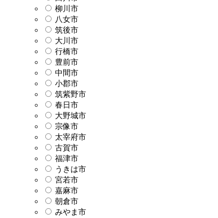
柳川市
八女市
筑後市
大川市
行橋市
豊前市
中間市
小郡市
筑紫野市
春日市
大野城市
宗像市
太宰府市
古賀市
福津市
うきは市
宮若市
嘉麻市
朝倉市
みやま市