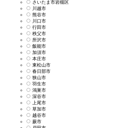
さいたま市岩槻区
川越市
熊谷市
川口市
行田市
秩父市
所沢市
飯能市
加須市
本庄市
東松山市
春日部市
狭山市
羽生市
鴻巣市
深谷市
上尾市
草加市
越谷市
蕨市
戸田市