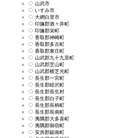
山武市
いすみ市
大網白里市
印旛郡酒々井町
印旛郡栄町
香取郡神崎町
香取郡多古町
香取郡東庄町
山武郡九十九里町
山武郡芝山町
山武郡横芝光町
長生郡一宮町
長生郡睦沢町
長生郡長生村
長生郡白子町
長生郡長柄町
長生郡長南町
夷隅郡大多喜町
夷隅郡御宿町
安房郡鋸南町