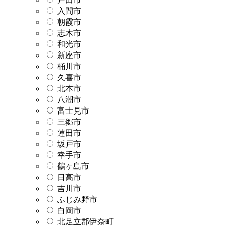
入間市
朝霞市
志木市
和光市
新座市
桶川市
久喜市
北本市
八潮市
富士見市
三郷市
蓮田市
坂戸市
幸手市
鶴ヶ島市
日高市
吉川市
ふじみ野市
白岡市
北足立郡伊奈町