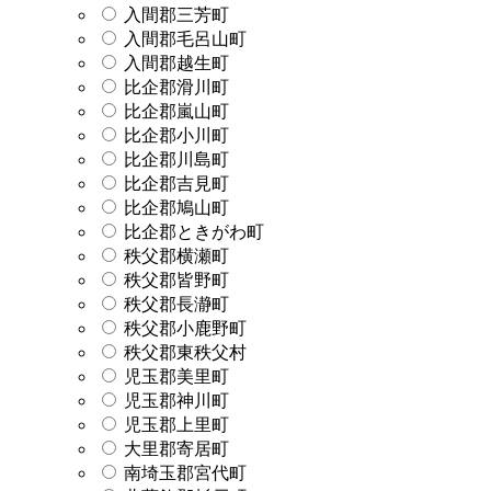
入間郡三芳町
入間郡毛呂山町
入間郡越生町
比企郡滑川町
比企郡嵐山町
比企郡小川町
比企郡川島町
比企郡吉見町
比企郡鳩山町
比企郡ときがわ町
秩父郡横瀬町
秩父郡皆野町
秩父郡長瀞町
秩父郡小鹿野町
秩父郡東秩父村
児玉郡美里町
児玉郡神川町
児玉郡上里町
大里郡寄居町
南埼玉郡宮代町