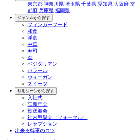
東京都
神奈川県
埼玉県
千葉県
愛知県
大阪府
京
都府
兵庫県
福岡県
ジャンルから探す
フィンガーフード
和食
洋食
中華
寿司
肉
ベジタリアン
ハラール
ヴィーガン
スイーツ
利用シーンから探す
入社式
忘新年会
歓送迎会
社内懇親会（フォーマル）
レセプション
出来る幹事のコツ