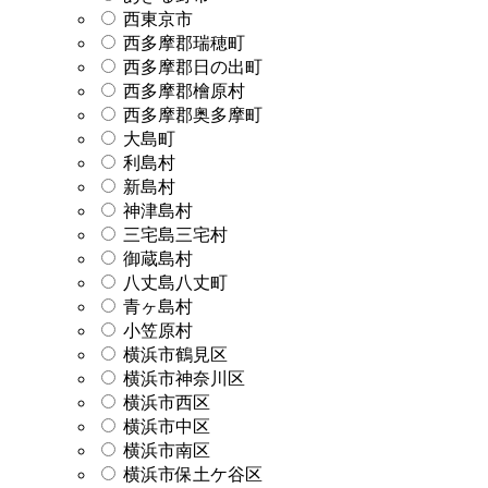
西東京市
西多摩郡瑞穂町
西多摩郡日の出町
西多摩郡檜原村
西多摩郡奥多摩町
大島町
利島村
新島村
神津島村
三宅島三宅村
御蔵島村
八丈島八丈町
青ヶ島村
小笠原村
横浜市鶴見区
横浜市神奈川区
横浜市西区
横浜市中区
横浜市南区
横浜市保土ケ谷区