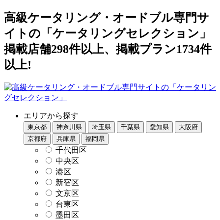
高級ケータリング・オードブル専門サ
イトの「ケータリングセレクション」
掲載店舗298件以上、掲載プラン1734件
以上!
エリアから探す
東京都
神奈川県
埼玉県
千葉県
愛知県
大阪府
京都府
兵庫県
福岡県
千代田区
中央区
港区
新宿区
文京区
台東区
墨田区