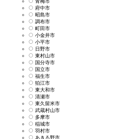
青梅市
府中市
昭島市
調布市
町田市
小金井市
小平市
日野市
東村山市
国分寺市
国立市
福生市
狛江市
東大和市
清瀬市
東久留米市
武蔵村山市
多摩市
稲城市
羽村市
あきる野市