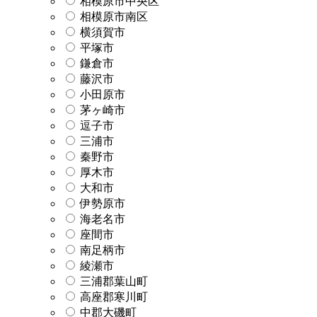
相模原市中央区
相模原市南区
横須賀市
平塚市
鎌倉市
藤沢市
小田原市
茅ヶ崎市
逗子市
三浦市
秦野市
厚木市
大和市
伊勢原市
海老名市
座間市
南足柄市
綾瀬市
三浦郡葉山町
高座郡寒川町
中郡大磯町