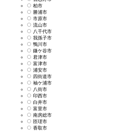
柏市
勝浦市
市原市
流山市
八千代市
我孫子市
鴨川市
鎌ケ谷市
君津市
富津市
浦安市
四街道市
袖ケ浦市
八街市
印西市
白井市
富里市
南房総市
匝瑳市
香取市