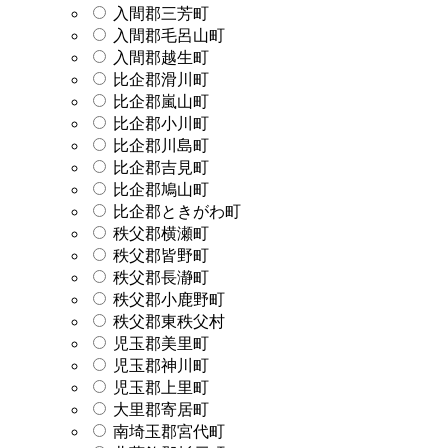
入間郡三芳町
入間郡毛呂山町
入間郡越生町
比企郡滑川町
比企郡嵐山町
比企郡小川町
比企郡川島町
比企郡吉見町
比企郡鳩山町
比企郡ときがわ町
秩父郡横瀬町
秩父郡皆野町
秩父郡長瀞町
秩父郡小鹿野町
秩父郡東秩父村
児玉郡美里町
児玉郡神川町
児玉郡上里町
大里郡寄居町
南埼玉郡宮代町