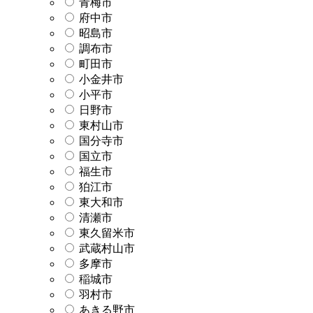
青梅市
府中市
昭島市
調布市
町田市
小金井市
小平市
日野市
東村山市
国分寺市
国立市
福生市
狛江市
東大和市
清瀬市
東久留米市
武蔵村山市
多摩市
稲城市
羽村市
あきる野市