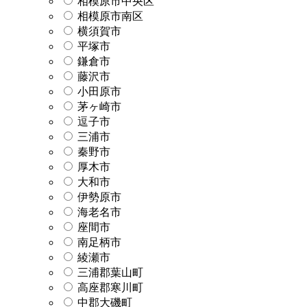
相模原市中央区
相模原市南区
横須賀市
平塚市
鎌倉市
藤沢市
小田原市
茅ヶ崎市
逗子市
三浦市
秦野市
厚木市
大和市
伊勢原市
海老名市
座間市
南足柄市
綾瀬市
三浦郡葉山町
高座郡寒川町
中郡大磯町