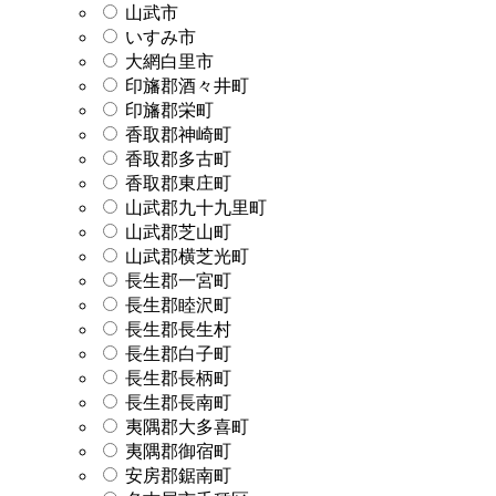
山武市
いすみ市
大網白里市
印旛郡酒々井町
印旛郡栄町
香取郡神崎町
香取郡多古町
香取郡東庄町
山武郡九十九里町
山武郡芝山町
山武郡横芝光町
長生郡一宮町
長生郡睦沢町
長生郡長生村
長生郡白子町
長生郡長柄町
長生郡長南町
夷隅郡大多喜町
夷隅郡御宿町
安房郡鋸南町