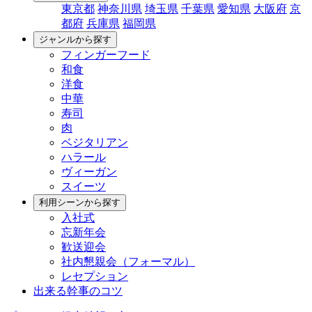
東京都
神奈川県
埼玉県
千葉県
愛知県
大阪府
京
都府
兵庫県
福岡県
ジャンルから探す
フィンガーフード
和食
洋食
中華
寿司
肉
ベジタリアン
ハラール
ヴィーガン
スイーツ
利用シーンから探す
入社式
忘新年会
歓送迎会
社内懇親会（フォーマル）
レセプション
出来る幹事のコツ