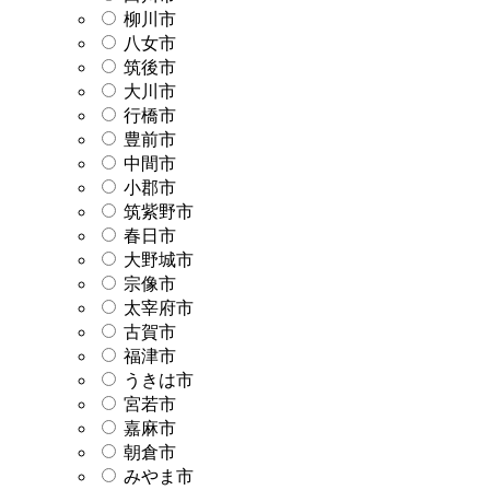
柳川市
八女市
筑後市
大川市
行橋市
豊前市
中間市
小郡市
筑紫野市
春日市
大野城市
宗像市
太宰府市
古賀市
福津市
うきは市
宮若市
嘉麻市
朝倉市
みやま市