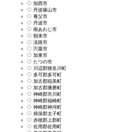
加西市
丹波篠山市
養父市
丹波市
南あわじ市
朝来市
淡路市
宍粟市
加東市
たつの市
川辺郡猪名川町
多可郡多可町
加古郡稲美町
加古郡播磨町
神崎郡市川町
神崎郡福崎町
神崎郡神河町
揖保郡太子町
赤穂郡上郡町
佐用郡佐用町