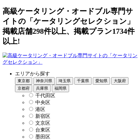
高級ケータリング・オードブル専門サ
イトの「ケータリングセレクション」
掲載店舗298件以上、掲載プラン1734件
以上!
エリアから探す
東京都
神奈川県
埼玉県
千葉県
愛知県
大阪府
京都府
兵庫県
福岡県
千代田区
中央区
港区
新宿区
文京区
台東区
墨田区