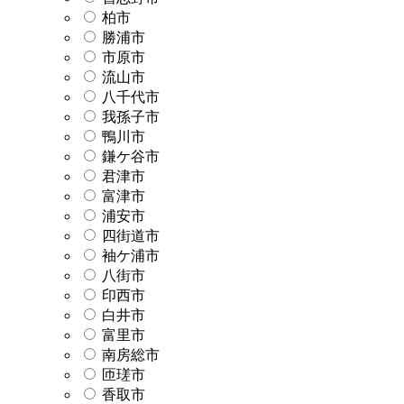
柏市
勝浦市
市原市
流山市
八千代市
我孫子市
鴨川市
鎌ケ谷市
君津市
富津市
浦安市
四街道市
袖ケ浦市
八街市
印西市
白井市
富里市
南房総市
匝瑳市
香取市