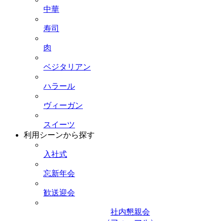
中華
寿司
肉
ベジタリアン
ハラール
ヴィーガン
スイーツ
利用シーンから探す
入社式
忘新年会
歓送迎会
社内懇親会