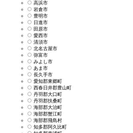
高浜市
岩倉市
豊明市
日進市
田原市
愛西市
清須市
北名古屋市
弥富市
みよし市
あま市
長久手市
愛知郡東郷町
西春日井郡豊山町
丹羽郡大口町
丹羽郡扶桑町
海部郡大治町
海部郡蟹江町
海部郡飛島村
知多郡阿久比町