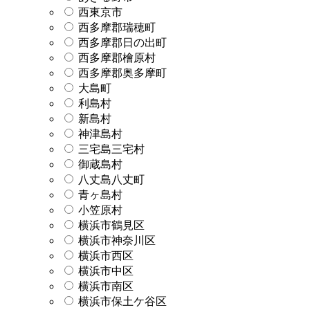
西東京市
西多摩郡瑞穂町
西多摩郡日の出町
西多摩郡檜原村
西多摩郡奥多摩町
大島町
利島村
新島村
神津島村
三宅島三宅村
御蔵島村
八丈島八丈町
青ヶ島村
小笠原村
横浜市鶴見区
横浜市神奈川区
横浜市西区
横浜市中区
横浜市南区
横浜市保土ケ谷区