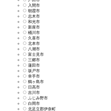
入間市
朝霞市
志木市
和光市
新座市
桶川市
久喜市
北本市
八潮市
富士見市
三郷市
蓮田市
坂戸市
幸手市
鶴ヶ島市
日高市
吉川市
ふじみ野市
白岡市
北足立郡伊奈町