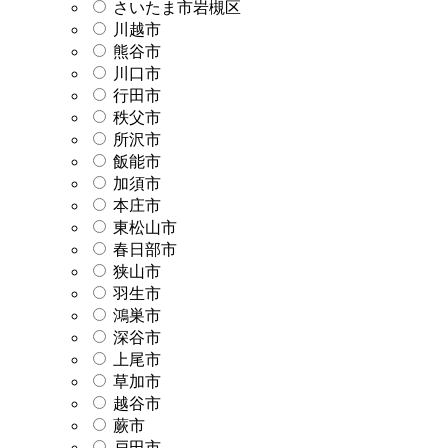
さいたま市岩槻区
川越市
熊谷市
川口市
行田市
秩父市
所沢市
飯能市
加須市
本庄市
東松山市
春日部市
狭山市
羽生市
鴻巣市
深谷市
上尾市
草加市
越谷市
蕨市
戸田市