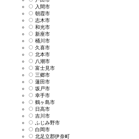
入間市
朝霞市
志木市
和光市
新座市
桶川市
久喜市
北本市
八潮市
富士見市
三郷市
蓮田市
坂戸市
幸手市
鶴ヶ島市
日高市
吉川市
ふじみ野市
白岡市
北足立郡伊奈町