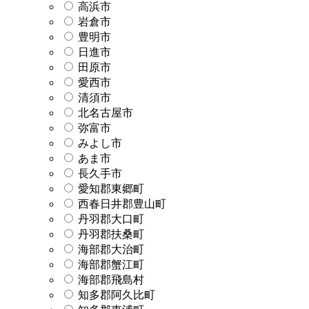
高浜市
岩倉市
豊明市
日進市
田原市
愛西市
清須市
北名古屋市
弥富市
みよし市
あま市
長久手市
愛知郡東郷町
西春日井郡豊山町
丹羽郡大口町
丹羽郡扶桑町
海部郡大治町
海部郡蟹江町
海部郡飛島村
知多郡阿久比町