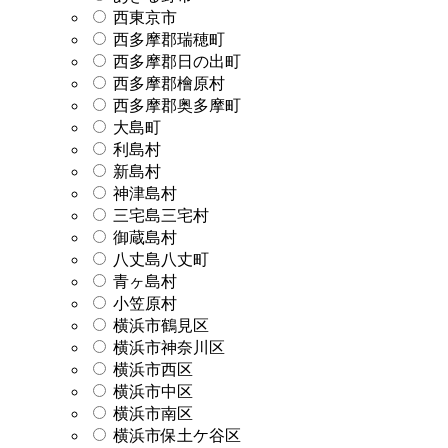
西東京市
西多摩郡瑞穂町
西多摩郡日の出町
西多摩郡檜原村
西多摩郡奥多摩町
大島町
利島村
新島村
神津島村
三宅島三宅村
御蔵島村
八丈島八丈町
青ヶ島村
小笠原村
横浜市鶴見区
横浜市神奈川区
横浜市西区
横浜市中区
横浜市南区
横浜市保土ケ谷区