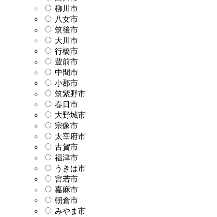
柳川市
八女市
筑後市
大川市
行橋市
豊前市
中間市
小郡市
筑紫野市
春日市
大野城市
宗像市
太宰府市
古賀市
福津市
うきは市
宮若市
嘉麻市
朝倉市
みやま市