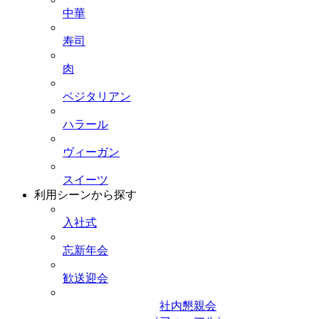
中華
寿司
肉
ベジタリアン
ハラール
ヴィーガン
スイーツ
利用シーンから探す
入社式
忘新年会
歓送迎会
社内懇親会