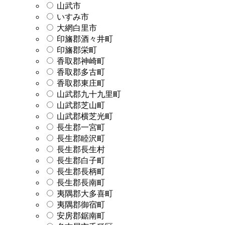
山武市
いすみ市
大網白里市
印旛郡酒々井町
印旛郡栄町
香取郡神崎町
香取郡多古町
香取郡東庄町
山武郡九十九里町
山武郡芝山町
山武郡横芝光町
長生郡一宮町
長生郡睦沢町
長生郡長生村
長生郡白子町
長生郡長柄町
長生郡長南町
夷隅郡大多喜町
夷隅郡御宿町
安房郡鋸南町