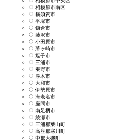
相模原市中央区
相模原市南区
横須賀市
平塚市
鎌倉市
藤沢市
小田原市
茅ヶ崎市
逗子市
三浦市
秦野市
厚木市
大和市
伊勢原市
海老名市
座間市
南足柄市
綾瀬市
三浦郡葉山町
高座郡寒川町
中郡大磯町