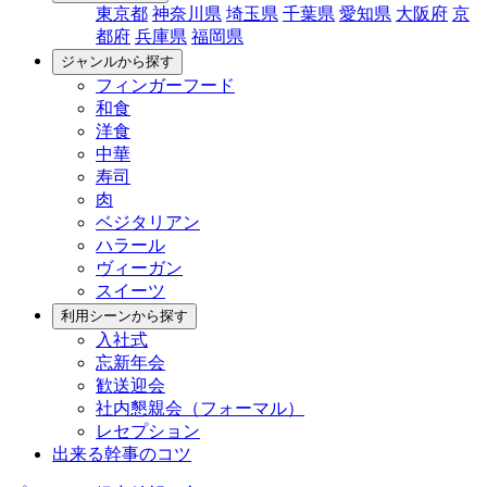
東京都
神奈川県
埼玉県
千葉県
愛知県
大阪府
京
都府
兵庫県
福岡県
ジャンルから探す
フィンガーフード
和食
洋食
中華
寿司
肉
ベジタリアン
ハラール
ヴィーガン
スイーツ
利用シーンから探す
入社式
忘新年会
歓送迎会
社内懇親会（フォーマル）
レセプション
出来る幹事のコツ