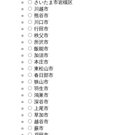
さいたま市岩槻区
川越市
熊谷市
川口市
行田市
秩父市
所沢市
飯能市
加須市
本庄市
東松山市
春日部市
狭山市
羽生市
鴻巣市
深谷市
上尾市
草加市
越谷市
蕨市
戸田市