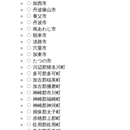
加西市
丹波篠山市
養父市
丹波市
南あわじ市
朝来市
淡路市
宍粟市
加東市
たつの市
川辺郡猪名川町
多可郡多可町
加古郡稲美町
加古郡播磨町
神崎郡市川町
神崎郡福崎町
神崎郡神河町
揖保郡太子町
赤穂郡上郡町
佐用郡佐用町