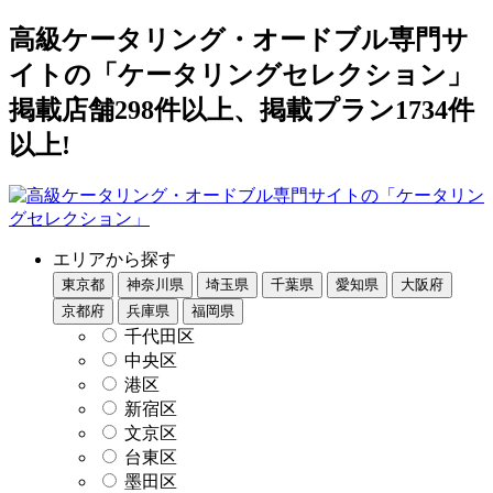
高級ケータリング・オードブル専門サ
イトの「ケータリングセレクション」
掲載店舗298件以上、掲載プラン1734件
以上!
エリアから探す
東京都
神奈川県
埼玉県
千葉県
愛知県
大阪府
京都府
兵庫県
福岡県
千代田区
中央区
港区
新宿区
文京区
台東区
墨田区