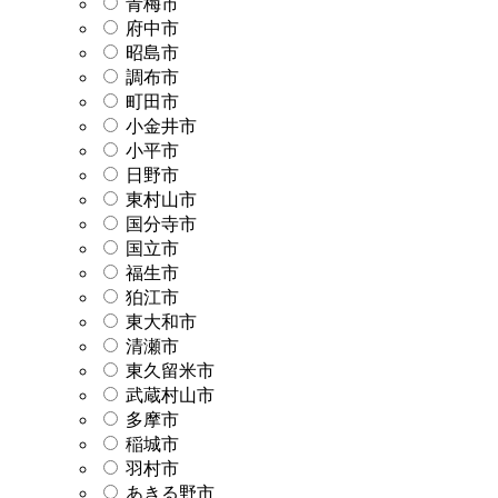
青梅市
府中市
昭島市
調布市
町田市
小金井市
小平市
日野市
東村山市
国分寺市
国立市
福生市
狛江市
東大和市
清瀬市
東久留米市
武蔵村山市
多摩市
稲城市
羽村市
あきる野市