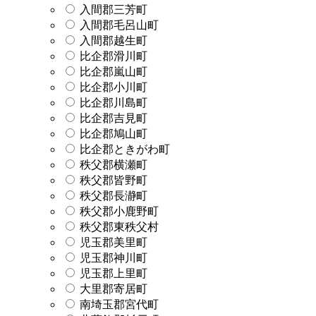
入間郡三芳町
入間郡毛呂山町
入間郡越生町
比企郡滑川町
比企郡嵐山町
比企郡小川町
比企郡川島町
比企郡吉見町
比企郡鳩山町
比企郡ときがわ町
秩父郡横瀬町
秩父郡皆野町
秩父郡長瀞町
秩父郡小鹿野町
秩父郡東秩父村
児玉郡美里町
児玉郡神川町
児玉郡上里町
大里郡寄居町
南埼玉郡宮代町