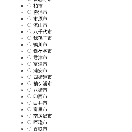
柏市
勝浦市
市原市
流山市
八千代市
我孫子市
鴨川市
鎌ケ谷市
君津市
富津市
浦安市
四街道市
袖ケ浦市
八街市
印西市
白井市
富里市
南房総市
匝瑳市
香取市