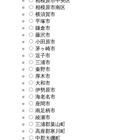
相模原市中央区
相模原市南区
横須賀市
平塚市
鎌倉市
藤沢市
小田原市
茅ヶ崎市
逗子市
三浦市
秦野市
厚木市
大和市
伊勢原市
海老名市
座間市
南足柄市
綾瀬市
三浦郡葉山町
高座郡寒川町
中郡大磯町