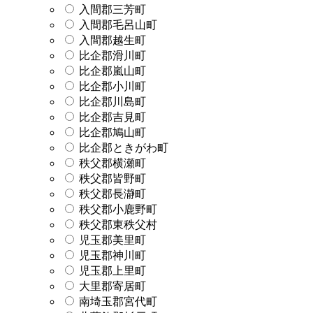
入間郡三芳町
入間郡毛呂山町
入間郡越生町
比企郡滑川町
比企郡嵐山町
比企郡小川町
比企郡川島町
比企郡吉見町
比企郡鳩山町
比企郡ときがわ町
秩父郡横瀬町
秩父郡皆野町
秩父郡長瀞町
秩父郡小鹿野町
秩父郡東秩父村
児玉郡美里町
児玉郡神川町
児玉郡上里町
大里郡寄居町
南埼玉郡宮代町