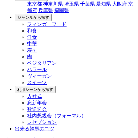
東京都
神奈川県
埼玉県
千葉県
愛知県
大阪府
京
都府
兵庫県
福岡県
ジャンルから探す
フィンガーフード
和食
洋食
中華
寿司
肉
ベジタリアン
ハラール
ヴィーガン
スイーツ
利用シーンから探す
入社式
忘新年会
歓送迎会
社内懇親会（フォーマル）
レセプション
出来る幹事のコツ