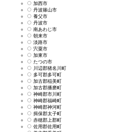
加西市
丹波篠山市
養父市
丹波市
南あわじ市
朝来市
淡路市
宍粟市
加東市
たつの市
川辺郡猪名川町
多可郡多可町
加古郡稲美町
加古郡播磨町
神崎郡市川町
神崎郡福崎町
神崎郡神河町
揖保郡太子町
赤穂郡上郡町
佐用郡佐用町