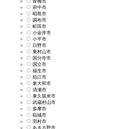
青梅市
府中市
昭島市
調布市
町田市
小金井市
小平市
日野市
東村山市
国分寺市
国立市
福生市
狛江市
東大和市
清瀬市
東久留米市
武蔵村山市
多摩市
稲城市
羽村市
あきる野市