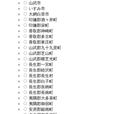
山武市
いすみ市
大網白里市
印旛郡酒々井町
印旛郡栄町
香取郡神崎町
香取郡多古町
香取郡東庄町
山武郡九十九里町
山武郡芝山町
山武郡横芝光町
長生郡一宮町
長生郡睦沢町
長生郡長生村
長生郡白子町
長生郡長柄町
長生郡長南町
夷隅郡大多喜町
夷隅郡御宿町
安房郡鋸南町