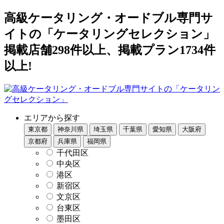
高級ケータリング・オードブル専門サ
イトの「ケータリングセレクション」
掲載店舗298件以上、掲載プラン1734件
以上!
エリアから探す
東京都
神奈川県
埼玉県
千葉県
愛知県
大阪府
京都府
兵庫県
福岡県
千代田区
中央区
港区
新宿区
文京区
台東区
墨田区