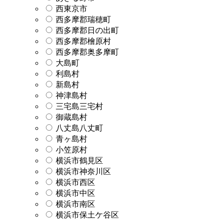
西東京市
西多摩郡瑞穂町
西多摩郡日の出町
西多摩郡檜原村
西多摩郡奥多摩町
大島町
利島村
新島村
神津島村
三宅島三宅村
御蔵島村
八丈島八丈町
青ヶ島村
小笠原村
横浜市鶴見区
横浜市神奈川区
横浜市西区
横浜市中区
横浜市南区
横浜市保土ケ谷区