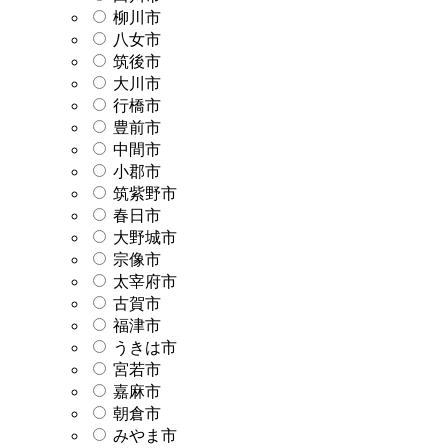
柳川市
八女市
筑後市
大川市
行橋市
豊前市
中間市
小郡市
筑紫野市
春日市
大野城市
宗像市
太宰府市
古賀市
福津市
うきは市
宮若市
嘉麻市
朝倉市
みやま市