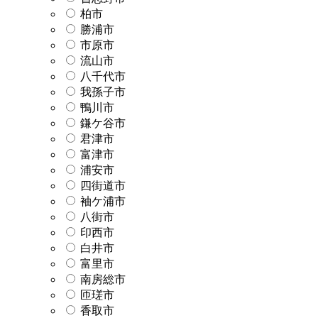
柏市
勝浦市
市原市
流山市
八千代市
我孫子市
鴨川市
鎌ケ谷市
君津市
富津市
浦安市
四街道市
袖ケ浦市
八街市
印西市
白井市
富里市
南房総市
匝瑳市
香取市