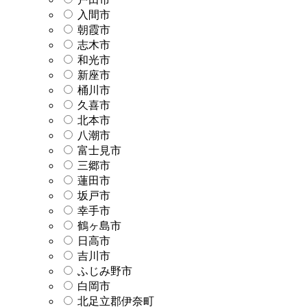
入間市
朝霞市
志木市
和光市
新座市
桶川市
久喜市
北本市
八潮市
富士見市
三郷市
蓮田市
坂戸市
幸手市
鶴ヶ島市
日高市
吉川市
ふじみ野市
白岡市
北足立郡伊奈町