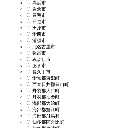
高浜市
岩倉市
豊明市
日進市
田原市
愛西市
清須市
北名古屋市
弥富市
みよし市
あま市
長久手市
愛知郡東郷町
西春日井郡豊山町
丹羽郡大口町
丹羽郡扶桑町
海部郡大治町
海部郡蟹江町
海部郡飛島村
知多郡阿久比町