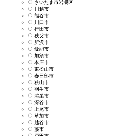
さいたま市岩槻区
川越市
熊谷市
川口市
行田市
秩父市
所沢市
飯能市
加須市
本庄市
東松山市
春日部市
狭山市
羽生市
鴻巣市
深谷市
上尾市
草加市
越谷市
蕨市
戸田市