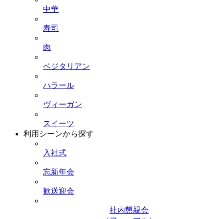
中華
寿司
肉
ベジタリアン
ハラール
ヴィーガン
スイーツ
利用シーンから探す
入社式
忘新年会
歓送迎会
社内懇親会