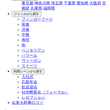
東京都
神奈川県
埼玉県
千葉県
愛知県
大阪府
京
都府
兵庫県
福岡県
ジャンルから探す
フィンガーフード
和食
洋食
中華
寿司
肉
ベジタリアン
ハラール
ヴィーガン
スイーツ
利用シーンから探す
入社式
忘新年会
歓送迎会
社内懇親会（フォーマル）
レセプション
出来る幹事のコツ