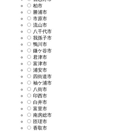
柏市
勝浦市
市原市
流山市
八千代市
我孫子市
鴨川市
鎌ケ谷市
君津市
富津市
浦安市
四街道市
袖ケ浦市
八街市
印西市
白井市
富里市
南房総市
匝瑳市
香取市