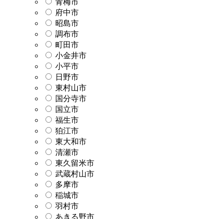
青梅市
府中市
昭島市
調布市
町田市
小金井市
小平市
日野市
東村山市
国分寺市
国立市
福生市
狛江市
東大和市
清瀬市
東久留米市
武蔵村山市
多摩市
稲城市
羽村市
あきる野市