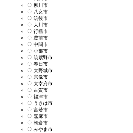
柳川市
八女市
筑後市
大川市
行橋市
豊前市
中間市
小郡市
筑紫野市
春日市
大野城市
宗像市
太宰府市
古賀市
福津市
うきは市
宮若市
嘉麻市
朝倉市
みやま市