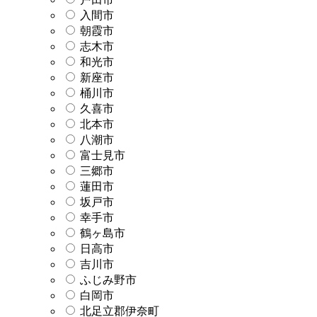
入間市
朝霞市
志木市
和光市
新座市
桶川市
久喜市
北本市
八潮市
富士見市
三郷市
蓮田市
坂戸市
幸手市
鶴ヶ島市
日高市
吉川市
ふじみ野市
白岡市
北足立郡伊奈町