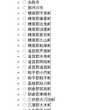
糸島市
那珂川市
糟屋郡宇美町
糟屋郡篠栗町
糟屋郡志免町
糟屋郡須惠町
糟屋郡新宮町
糟屋郡久山町
糟屋郡粕屋町
遠賀郡芦屋町
遠賀郡水巻町
遠賀郡岡垣町
遠賀郡遠賀町
鞍手郡小竹町
鞍手郡鞍手町
嘉穂郡桂川町
朝倉郡筑前町
朝倉郡東峰村
三井郡大刀洗町
三潴郡大木町