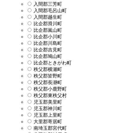
入間郡三芳町
入間郡毛呂山町
入間郡越生町
比企郡滑川町
比企郡嵐山町
比企郡小川町
比企郡川島町
比企郡吉見町
比企郡鳩山町
比企郡ときがわ町
秩父郡横瀬町
秩父郡皆野町
秩父郡長瀞町
秩父郡小鹿野町
秩父郡東秩父村
児玉郡美里町
児玉郡神川町
児玉郡上里町
大里郡寄居町
南埼玉郡宮代町