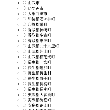
山武市
いすみ市
大網白里市
印旛郡酒々井町
印旛郡栄町
香取郡神崎町
香取郡多古町
香取郡東庄町
山武郡九十九里町
山武郡芝山町
山武郡横芝光町
長生郡一宮町
長生郡睦沢町
長生郡長生村
長生郡白子町
長生郡長柄町
長生郡長南町
夷隅郡大多喜町
夷隅郡御宿町
安房郡鋸南町