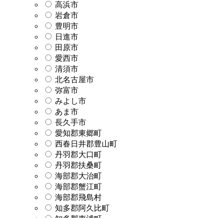
高浜市
岩倉市
豊明市
日進市
田原市
愛西市
清須市
北名古屋市
弥富市
みよし市
あま市
長久手市
愛知郡東郷町
西春日井郡豊山町
丹羽郡大口町
丹羽郡扶桑町
海部郡大治町
海部郡蟹江町
海部郡飛島村
知多郡阿久比町