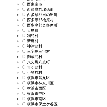
西東京市
西多摩郡瑞穂町
西多摩郡日の出町
西多摩郡檜原村
西多摩郡奥多摩町
大島町
利島村
新島村
神津島村
三宅島三宅村
御蔵島村
八丈島八丈町
青ヶ島村
小笠原村
横浜市鶴見区
横浜市神奈川区
横浜市西区
横浜市中区
横浜市南区
横浜市保土ケ谷区