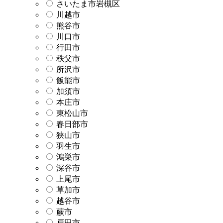
さいたま市岩槻区
川越市
熊谷市
川口市
行田市
秩父市
所沢市
飯能市
加須市
本庄市
東松山市
春日部市
狭山市
羽生市
鴻巣市
深谷市
上尾市
草加市
越谷市
蕨市
戸田市