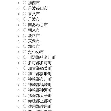
加西市
丹波篠山市
養父市
丹波市
南あわじ市
朝来市
淡路市
宍粟市
加東市
たつの市
川辺郡猪名川町
多可郡多可町
加古郡稲美町
加古郡播磨町
神崎郡市川町
神崎郡福崎町
神崎郡神河町
揖保郡太子町
赤穂郡上郡町
佐用郡佐用町