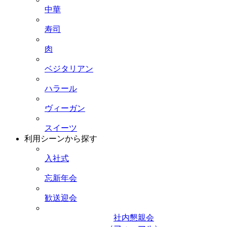
中華
寿司
肉
ベジタリアン
ハラール
ヴィーガン
スイーツ
利用シーンから探す
入社式
忘新年会
歓送迎会
社内懇親会