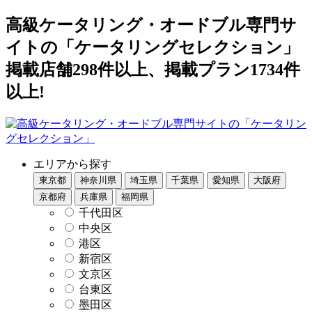
高級ケータリング・オードブル専門サ
イトの「ケータリングセレクション」
掲載店舗298件以上、掲載プラン1734件
以上!
エリアから探す
東京都
神奈川県
埼玉県
千葉県
愛知県
大阪府
京都府
兵庫県
福岡県
千代田区
中央区
港区
新宿区
文京区
台東区
墨田区