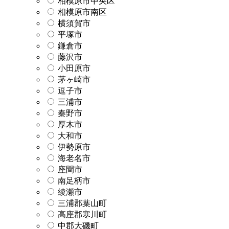
相模原市中央区
相模原市南区
横須賀市
平塚市
鎌倉市
藤沢市
小田原市
茅ヶ崎市
逗子市
三浦市
秦野市
厚木市
大和市
伊勢原市
海老名市
座間市
南足柄市
綾瀬市
三浦郡葉山町
高座郡寒川町
中郡大磯町