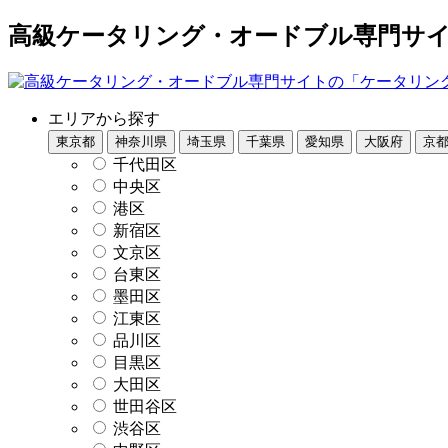
高級ケータリング・オードブル専門サイト
エリアから探す
東京都
神奈川県
埼玉県
千葉県
愛知県
大阪府
京
千代田区
中央区
港区
新宿区
文京区
台東区
墨田区
江東区
品川区
目黒区
大田区
世田谷区
渋谷区