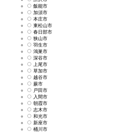
飯能市
加須市
本庄市
東松山市
春日部市
狭山市
羽生市
鴻巣市
深谷市
上尾市
草加市
越谷市
蕨市
戸田市
入間市
朝霞市
志木市
和光市
新座市
桶川市