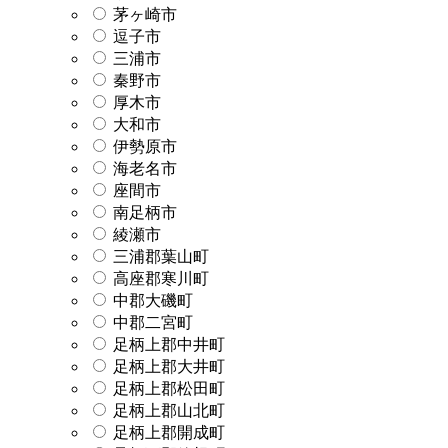
茅ヶ崎市
逗子市
三浦市
秦野市
厚木市
大和市
伊勢原市
海老名市
座間市
南足柄市
綾瀬市
三浦郡葉山町
高座郡寒川町
中郡大磯町
中郡二宮町
足柄上郡中井町
足柄上郡大井町
足柄上郡松田町
足柄上郡山北町
足柄上郡開成町