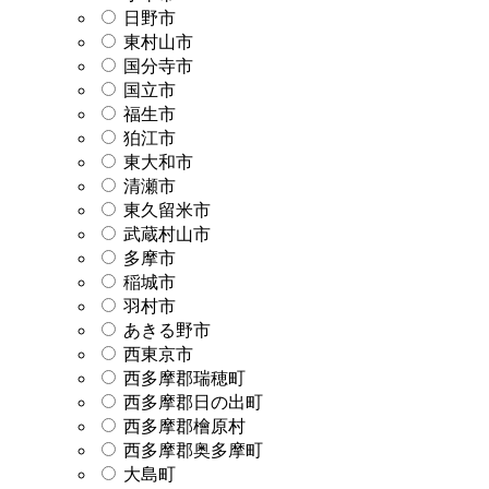
日野市
東村山市
国分寺市
国立市
福生市
狛江市
東大和市
清瀬市
東久留米市
武蔵村山市
多摩市
稲城市
羽村市
あきる野市
西東京市
西多摩郡瑞穂町
西多摩郡日の出町
西多摩郡檜原村
西多摩郡奥多摩町
大島町