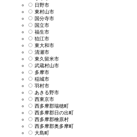
日野市
東村山市
国分寺市
国立市
福生市
狛江市
東大和市
清瀬市
東久留米市
武蔵村山市
多摩市
稲城市
羽村市
あきる野市
西東京市
西多摩郡瑞穂町
西多摩郡日の出町
西多摩郡檜原村
西多摩郡奥多摩町
大島町