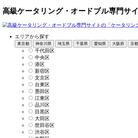
高級ケータリング・オードブル専門サイト
エリアから探す
東京都
神奈川県
埼玉県
千葉県
愛知県
大阪府
京
千代田区
中央区
港区
新宿区
文京区
台東区
墨田区
江東区
品川区
目黒区
大田区
世田谷区
渋谷区