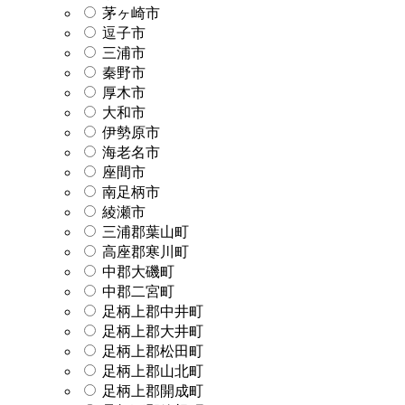
茅ヶ崎市
逗子市
三浦市
秦野市
厚木市
大和市
伊勢原市
海老名市
座間市
南足柄市
綾瀬市
三浦郡葉山町
高座郡寒川町
中郡大磯町
中郡二宮町
足柄上郡中井町
足柄上郡大井町
足柄上郡松田町
足柄上郡山北町
足柄上郡開成町