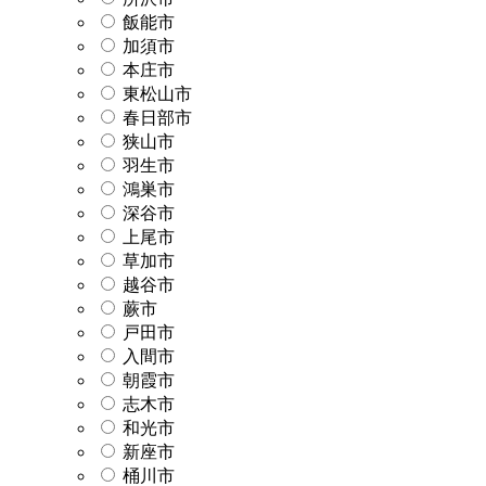
飯能市
加須市
本庄市
東松山市
春日部市
狭山市
羽生市
鴻巣市
深谷市
上尾市
草加市
越谷市
蕨市
戸田市
入間市
朝霞市
志木市
和光市
新座市
桶川市