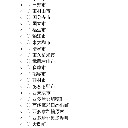
日野市
東村山市
国分寺市
国立市
福生市
狛江市
東大和市
清瀬市
東久留米市
武蔵村山市
多摩市
稲城市
羽村市
あきる野市
西東京市
西多摩郡瑞穂町
西多摩郡日の出町
西多摩郡檜原村
西多摩郡奥多摩町
大島町