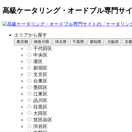
高級ケータリング・オードブル専門サイト
エリアから探す
東京都
神奈川県
埼玉県
千葉県
愛知県
大阪府
京
千代田区
中央区
港区
新宿区
文京区
台東区
墨田区
江東区
品川区
目黒区
大田区
世田谷区
渋谷区