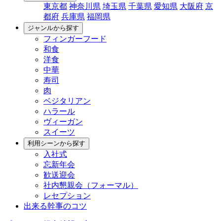
東京都
神奈川県
埼玉県
千葉県
愛知県
大阪府
京
都府
兵庫県
福岡県
ジャンルから探す
フィンガーフード
和食
洋食
中華
寿司
肉
ベジタリアン
ハラール
ヴィーガン
スイーツ
利用シーンから探す
入社式
忘新年会
歓送迎会
社内懇親会（フォーマル）
レセプション
出来る幹事のコツ