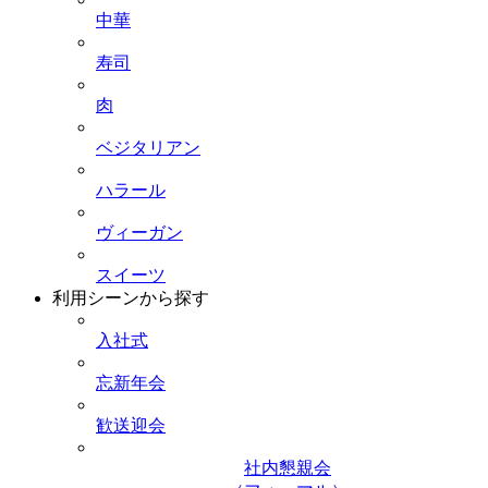
中華
寿司
肉
ベジタリアン
ハラール
ヴィーガン
スイーツ
利用シーンから探す
入社式
忘新年会
歓送迎会
社内懇親会