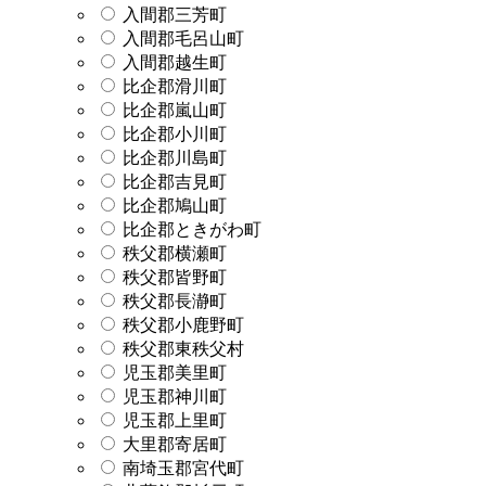
入間郡三芳町
入間郡毛呂山町
入間郡越生町
比企郡滑川町
比企郡嵐山町
比企郡小川町
比企郡川島町
比企郡吉見町
比企郡鳩山町
比企郡ときがわ町
秩父郡横瀬町
秩父郡皆野町
秩父郡長瀞町
秩父郡小鹿野町
秩父郡東秩父村
児玉郡美里町
児玉郡神川町
児玉郡上里町
大里郡寄居町
南埼玉郡宮代町