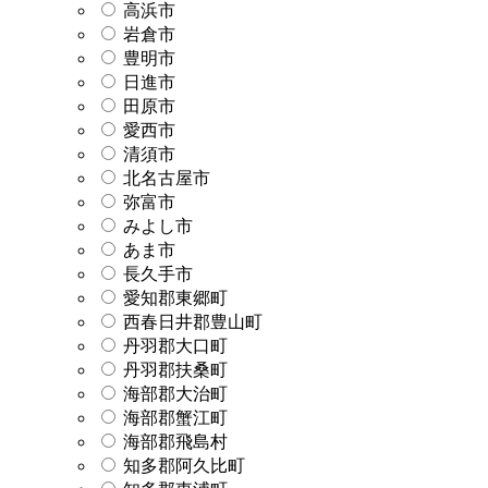
高浜市
岩倉市
豊明市
日進市
田原市
愛西市
清須市
北名古屋市
弥富市
みよし市
あま市
長久手市
愛知郡東郷町
西春日井郡豊山町
丹羽郡大口町
丹羽郡扶桑町
海部郡大治町
海部郡蟹江町
海部郡飛島村
知多郡阿久比町