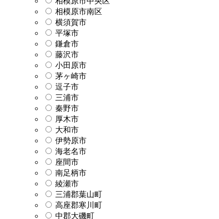
相模原市中央区
相模原市南区
横須賀市
平塚市
鎌倉市
藤沢市
小田原市
茅ヶ崎市
逗子市
三浦市
秦野市
厚木市
大和市
伊勢原市
海老名市
座間市
南足柄市
綾瀬市
三浦郡葉山町
高座郡寒川町
中郡大磯町