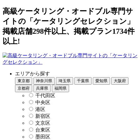
高級ケータリング・オードブル専門サ
イトの「ケータリングセレクション」
掲載店舗298件以上、掲載プラン1734件
以上!
エリアから探す
東京都
神奈川県
埼玉県
千葉県
愛知県
大阪府
京都府
兵庫県
福岡県
千代田区
中央区
港区
新宿区
文京区
台東区
墨田区