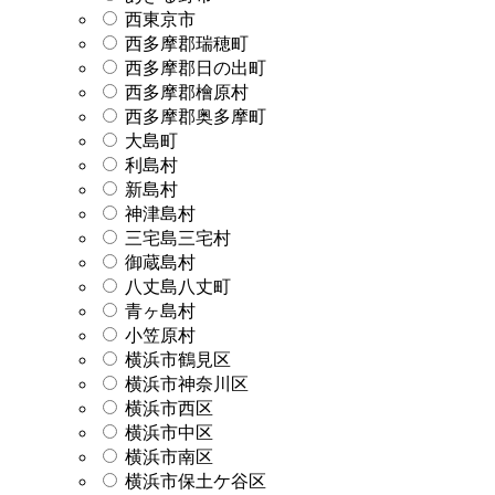
西東京市
西多摩郡瑞穂町
西多摩郡日の出町
西多摩郡檜原村
西多摩郡奥多摩町
大島町
利島村
新島村
神津島村
三宅島三宅村
御蔵島村
八丈島八丈町
青ヶ島村
小笠原村
横浜市鶴見区
横浜市神奈川区
横浜市西区
横浜市中区
横浜市南区
横浜市保土ケ谷区