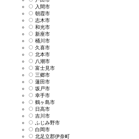
入間市
朝霞市
志木市
和光市
新座市
桶川市
久喜市
北本市
八潮市
富士見市
三郷市
蓮田市
坂戸市
幸手市
鶴ヶ島市
日高市
吉川市
ふじみ野市
白岡市
北足立郡伊奈町