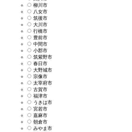
柳川市
八女市
筑後市
大川市
行橋市
豊前市
中間市
小郡市
筑紫野市
春日市
大野城市
宗像市
太宰府市
古賀市
福津市
うきは市
宮若市
嘉麻市
朝倉市
みやま市