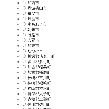
加西市
丹波篠山市
養父市
丹波市
南あわじ市
朝来市
淡路市
宍粟市
加東市
たつの市
川辺郡猪名川町
多可郡多可町
加古郡稲美町
加古郡播磨町
神崎郡市川町
神崎郡福崎町
神崎郡神河町
揖保郡太子町
赤穂郡上郡町
佐用郡佐用町