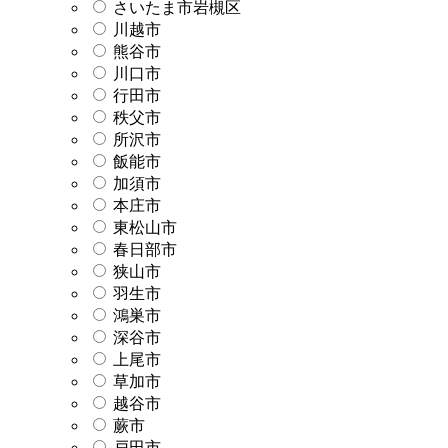
さいたま市岩槻区
川越市
熊谷市
川口市
行田市
秩父市
所沢市
飯能市
加須市
本庄市
東松山市
春日部市
狭山市
羽生市
鴻巣市
深谷市
上尾市
草加市
越谷市
蕨市
戸田市