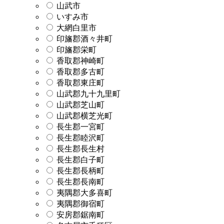
山武市
いすみ市
大網白里市
印旛郡酒々井町
印旛郡栄町
香取郡神崎町
香取郡多古町
香取郡東庄町
山武郡九十九里町
山武郡芝山町
山武郡横芝光町
長生郡一宮町
長生郡睦沢町
長生郡長生村
長生郡白子町
長生郡長柄町
長生郡長南町
夷隅郡大多喜町
夷隅郡御宿町
安房郡鋸南町