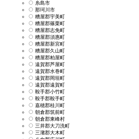
糸島市
那珂川市
糟屋郡宇美町
糟屋郡篠栗町
糟屋郡志免町
糟屋郡須惠町
糟屋郡新宮町
糟屋郡久山町
糟屋郡粕屋町
遠賀郡芦屋町
遠賀郡水巻町
遠賀郡岡垣町
遠賀郡遠賀町
鞍手郡小竹町
鞍手郡鞍手町
嘉穂郡桂川町
朝倉郡筑前町
朝倉郡東峰村
三井郡大刀洗町
三潴郡大木町