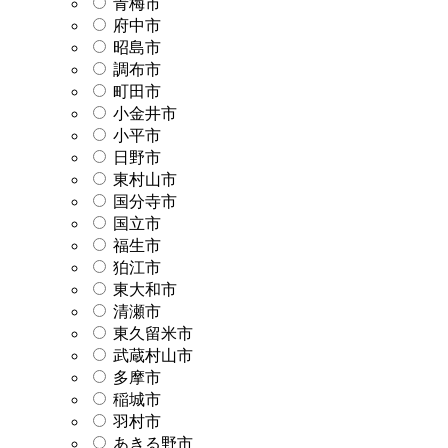
青梅市
府中市
昭島市
調布市
町田市
小金井市
小平市
日野市
東村山市
国分寺市
国立市
福生市
狛江市
東大和市
清瀬市
東久留米市
武蔵村山市
多摩市
稲城市
羽村市
あきる野市