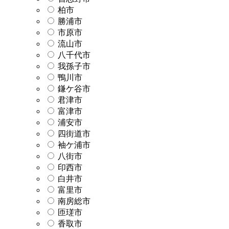
柏市
勝浦市
市原市
流山市
八千代市
我孫子市
鴨川市
鎌ケ谷市
君津市
富津市
浦安市
四街道市
袖ケ浦市
八街市
印西市
白井市
富里市
南房総市
匝瑳市
香取市