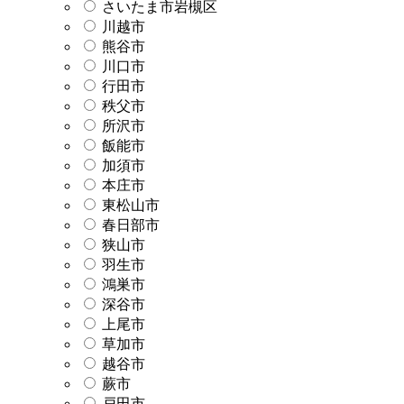
さいたま市岩槻区
川越市
熊谷市
川口市
行田市
秩父市
所沢市
飯能市
加須市
本庄市
東松山市
春日部市
狭山市
羽生市
鴻巣市
深谷市
上尾市
草加市
越谷市
蕨市
戸田市