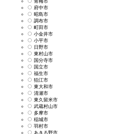
青梅市
府中市
昭島市
調布市
町田市
小金井市
小平市
日野市
東村山市
国分寺市
国立市
福生市
狛江市
東大和市
清瀬市
東久留米市
武蔵村山市
多摩市
稲城市
羽村市
あきる野市