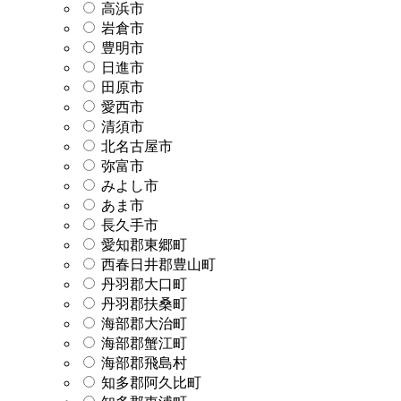
高浜市
岩倉市
豊明市
日進市
田原市
愛西市
清須市
北名古屋市
弥富市
みよし市
あま市
長久手市
愛知郡東郷町
西春日井郡豊山町
丹羽郡大口町
丹羽郡扶桑町
海部郡大治町
海部郡蟹江町
海部郡飛島村
知多郡阿久比町