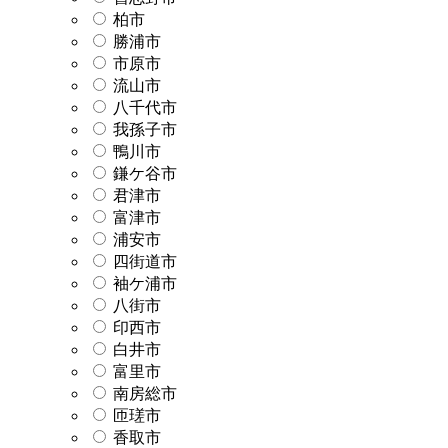
柏市
勝浦市
市原市
流山市
八千代市
我孫子市
鴨川市
鎌ケ谷市
君津市
富津市
浦安市
四街道市
袖ケ浦市
八街市
印西市
白井市
富里市
南房総市
匝瑳市
香取市