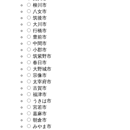
柳川市
八女市
筑後市
大川市
行橋市
豊前市
中間市
小郡市
筑紫野市
春日市
大野城市
宗像市
太宰府市
古賀市
福津市
うきは市
宮若市
嘉麻市
朝倉市
みやま市