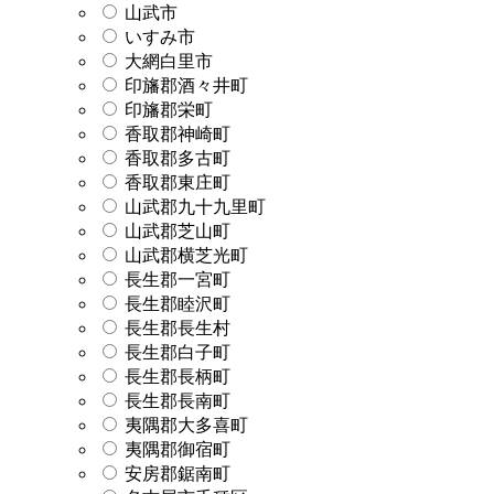
山武市
いすみ市
大網白里市
印旛郡酒々井町
印旛郡栄町
香取郡神崎町
香取郡多古町
香取郡東庄町
山武郡九十九里町
山武郡芝山町
山武郡横芝光町
長生郡一宮町
長生郡睦沢町
長生郡長生村
長生郡白子町
長生郡長柄町
長生郡長南町
夷隅郡大多喜町
夷隅郡御宿町
安房郡鋸南町