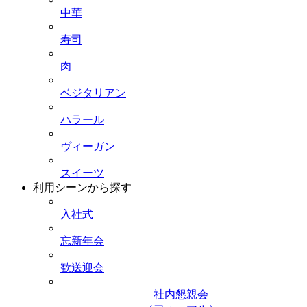
中華
寿司
肉
ベジタリアン
ハラール
ヴィーガン
スイーツ
利用シーンから探す
入社式
忘新年会
歓送迎会
社内懇親会