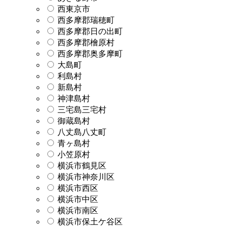
西東京市
西多摩郡瑞穂町
西多摩郡日の出町
西多摩郡檜原村
西多摩郡奥多摩町
大島町
利島村
新島村
神津島村
三宅島三宅村
御蔵島村
八丈島八丈町
青ヶ島村
小笠原村
横浜市鶴見区
横浜市神奈川区
横浜市西区
横浜市中区
横浜市南区
横浜市保土ケ谷区