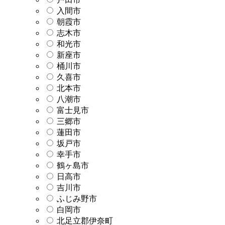
入間市
朝霞市
志木市
和光市
新座市
桶川市
久喜市
北本市
八潮市
富士見市
三郷市
蓮田市
坂戸市
幸手市
鶴ヶ島市
日高市
吉川市
ふじみ野市
白岡市
北足立郡伊奈町