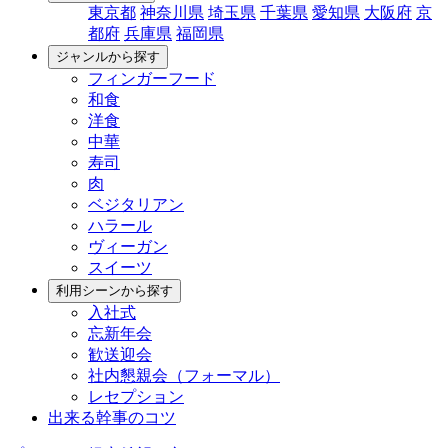
東京都
神奈川県
埼玉県
千葉県
愛知県
大阪府
京
都府
兵庫県
福岡県
ジャンルから探す
フィンガーフード
和食
洋食
中華
寿司
肉
ベジタリアン
ハラール
ヴィーガン
スイーツ
利用シーンから探す
入社式
忘新年会
歓送迎会
社内懇親会（フォーマル）
レセプション
出来る幹事のコツ