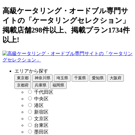
高級ケータリング・オードブル専門サ
イトの「ケータリングセレクション」
掲載店舗298件以上、掲載プラン1734件
以上!
エリアから探す
東京都
神奈川県
埼玉県
千葉県
愛知県
大阪府
京都府
兵庫県
福岡県
千代田区
中央区
港区
新宿区
文京区
台東区
墨田区