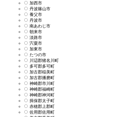
加西市
丹波篠山市
養父市
丹波市
南あわじ市
朝来市
淡路市
宍粟市
加東市
たつの市
川辺郡猪名川町
多可郡多可町
加古郡稲美町
加古郡播磨町
神崎郡市川町
神崎郡福崎町
神崎郡神河町
揖保郡太子町
赤穂郡上郡町
佐用郡佐用町