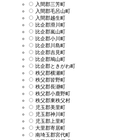
入間郡三芳町
入間郡毛呂山町
入間郡越生町
比企郡滑川町
比企郡嵐山町
比企郡小川町
比企郡川島町
比企郡吉見町
比企郡鳩山町
比企郡ときがわ町
秩父郡横瀬町
秩父郡皆野町
秩父郡長瀞町
秩父郡小鹿野町
秩父郡東秩父村
児玉郡美里町
児玉郡神川町
児玉郡上里町
大里郡寄居町
南埼玉郡宮代町