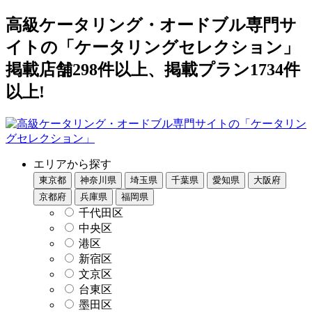
高級ケータリング・オードブル専門サ
イトの「ケータリングセレクション」
掲載店舗298件以上、掲載プラン1734件
以上!
エリアから探す
東京都
神奈川県
埼玉県
千葉県
愛知県
大阪府
京都府
兵庫県
福岡県
千代田区
中央区
港区
新宿区
文京区
台東区
墨田区