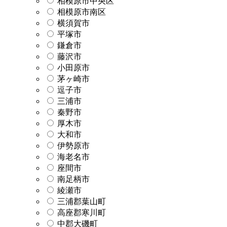
相模原市中央区
相模原市南区
横須賀市
平塚市
鎌倉市
藤沢市
小田原市
茅ヶ崎市
逗子市
三浦市
秦野市
厚木市
大和市
伊勢原市
海老名市
座間市
南足柄市
綾瀬市
三浦郡葉山町
高座郡寒川町
中郡大磯町