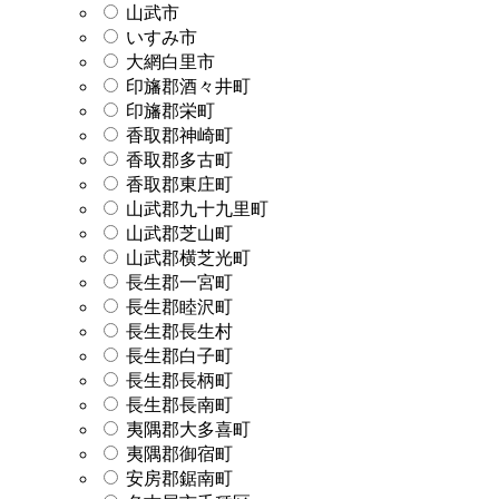
山武市
いすみ市
大網白里市
印旛郡酒々井町
印旛郡栄町
香取郡神崎町
香取郡多古町
香取郡東庄町
山武郡九十九里町
山武郡芝山町
山武郡横芝光町
長生郡一宮町
長生郡睦沢町
長生郡長生村
長生郡白子町
長生郡長柄町
長生郡長南町
夷隅郡大多喜町
夷隅郡御宿町
安房郡鋸南町