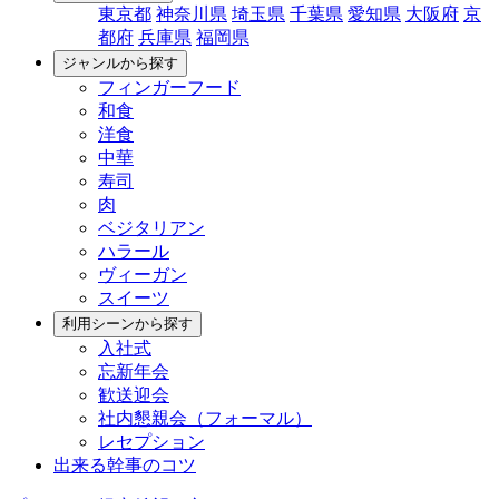
東京都
神奈川県
埼玉県
千葉県
愛知県
大阪府
京
都府
兵庫県
福岡県
ジャンルから探す
フィンガーフード
和食
洋食
中華
寿司
肉
ベジタリアン
ハラール
ヴィーガン
スイーツ
利用シーンから探す
入社式
忘新年会
歓送迎会
社内懇親会（フォーマル）
レセプション
出来る幹事のコツ