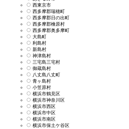
西東京市
西多摩郡瑞穂町
西多摩郡日の出町
西多摩郡檜原村
西多摩郡奥多摩町
大島町
利島村
新島村
神津島村
三宅島三宅村
御蔵島村
八丈島八丈町
青ヶ島村
小笠原村
横浜市鶴見区
横浜市神奈川区
横浜市西区
横浜市中区
横浜市南区
横浜市保土ケ谷区