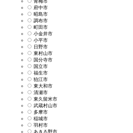
青梅市
府中市
昭島市
調布市
町田市
小金井市
小平市
日野市
東村山市
国分寺市
国立市
福生市
狛江市
東大和市
清瀬市
東久留米市
武蔵村山市
多摩市
稲城市
羽村市
あきる野市