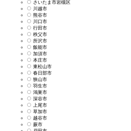
さいたま市岩槻区
川越市
熊谷市
川口市
行田市
秩父市
所沢市
飯能市
加須市
本庄市
東松山市
春日部市
狭山市
羽生市
鴻巣市
深谷市
上尾市
草加市
越谷市
蕨市
戸田市