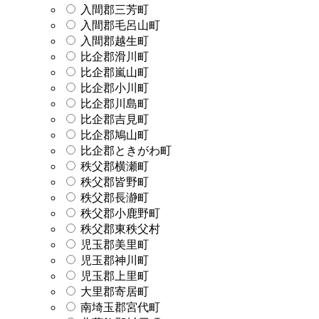
入間郡三芳町
入間郡毛呂山町
入間郡越生町
比企郡滑川町
比企郡嵐山町
比企郡小川町
比企郡川島町
比企郡吉見町
比企郡鳩山町
比企郡ときがわ町
秩父郡横瀬町
秩父郡皆野町
秩父郡長瀞町
秩父郡小鹿野町
秩父郡東秩父村
児玉郡美里町
児玉郡神川町
児玉郡上里町
大里郡寄居町
南埼玉郡宮代町