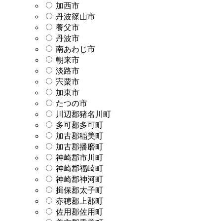
加西市
丹波篠山市
養父市
丹波市
南あわじ市
朝来市
淡路市
宍粟市
加東市
たつの市
川辺郡猪名川町
多可郡多可町
加古郡稲美町
加古郡播磨町
神崎郡市川町
神崎郡福崎町
神崎郡神河町
揖保郡太子町
赤穂郡上郡町
佐用郡佐用町