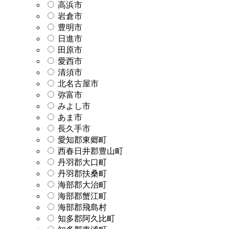
高浜市
岩倉市
豊明市
日進市
田原市
愛西市
清須市
北名古屋市
弥富市
みよし市
あま市
長久手市
愛知郡東郷町
西春日井郡豊山町
丹羽郡大口町
丹羽郡扶桑町
海部郡大治町
海部郡蟹江町
海部郡飛島村
知多郡阿久比町