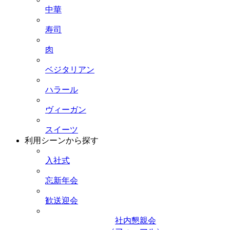
中華
寿司
肉
ベジタリアン
ハラール
ヴィーガン
スイーツ
利用シーンから探す
入社式
忘新年会
歓送迎会
社内懇親会