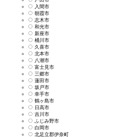
入間市
朝霞市
志木市
和光市
新座市
桶川市
久喜市
北本市
八潮市
富士見市
三郷市
蓮田市
坂戸市
幸手市
鶴ヶ島市
日高市
吉川市
ふじみ野市
白岡市
北足立郡伊奈町