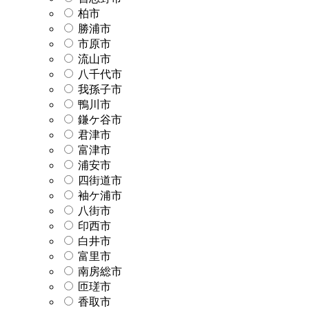
柏市
勝浦市
市原市
流山市
八千代市
我孫子市
鴨川市
鎌ケ谷市
君津市
富津市
浦安市
四街道市
袖ケ浦市
八街市
印西市
白井市
富里市
南房総市
匝瑳市
香取市