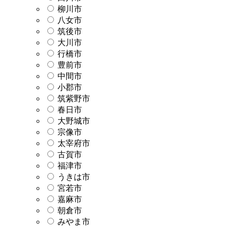
柳川市
八女市
筑後市
大川市
行橋市
豊前市
中間市
小郡市
筑紫野市
春日市
大野城市
宗像市
太宰府市
古賀市
福津市
うきは市
宮若市
嘉麻市
朝倉市
みやま市