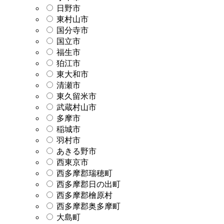
日野市
東村山市
国分寺市
国立市
福生市
狛江市
東大和市
清瀬市
東久留米市
武蔵村山市
多摩市
稲城市
羽村市
あきる野市
西東京市
西多摩郡瑞穂町
西多摩郡日の出町
西多摩郡檜原村
西多摩郡奥多摩町
大島町