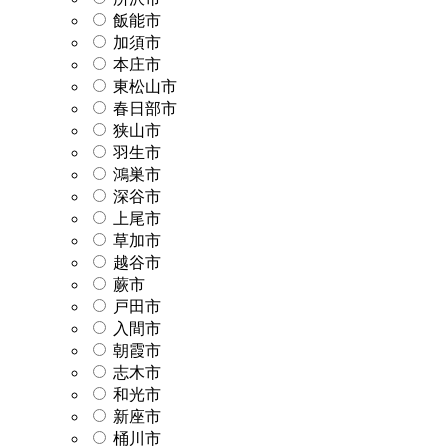
飯能市
加須市
本庄市
東松山市
春日部市
狭山市
羽生市
鴻巣市
深谷市
上尾市
草加市
越谷市
蕨市
戸田市
入間市
朝霞市
志木市
和光市
新座市
桶川市