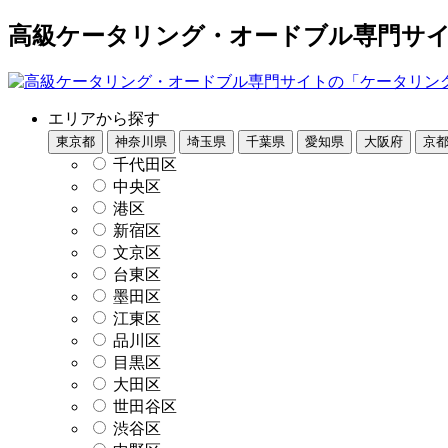
高級ケータリング・オードブル専門サイト
エリアから探す
東京都
神奈川県
埼玉県
千葉県
愛知県
大阪府
京
千代田区
中央区
港区
新宿区
文京区
台東区
墨田区
江東区
品川区
目黒区
大田区
世田谷区
渋谷区