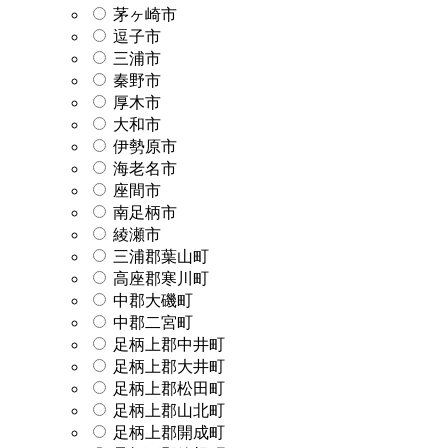
茅ヶ崎市
逗子市
三浦市
秦野市
厚木市
大和市
伊勢原市
海老名市
座間市
南足柄市
綾瀬市
三浦郡葉山町
高座郡寒川町
中郡大磯町
中郡二宮町
足柄上郡中井町
足柄上郡大井町
足柄上郡松田町
足柄上郡山北町
足柄上郡開成町