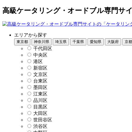
高級ケータリング・オードブル専門サイト
エリアから探す
東京都
神奈川県
埼玉県
千葉県
愛知県
大阪府
京
千代田区
中央区
港区
新宿区
文京区
台東区
墨田区
江東区
品川区
目黒区
大田区
世田谷区
渋谷区