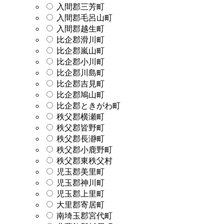
入間郡三芳町
入間郡毛呂山町
入間郡越生町
比企郡滑川町
比企郡嵐山町
比企郡小川町
比企郡川島町
比企郡吉見町
比企郡鳩山町
比企郡ときがわ町
秩父郡横瀬町
秩父郡皆野町
秩父郡長瀞町
秩父郡小鹿野町
秩父郡東秩父村
児玉郡美里町
児玉郡神川町
児玉郡上里町
大里郡寄居町
南埼玉郡宮代町