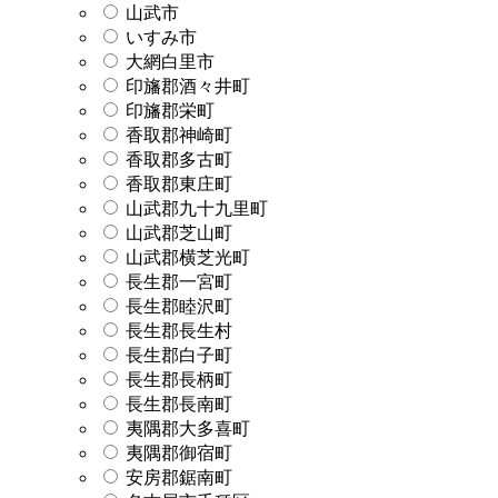
山武市
いすみ市
大網白里市
印旛郡酒々井町
印旛郡栄町
香取郡神崎町
香取郡多古町
香取郡東庄町
山武郡九十九里町
山武郡芝山町
山武郡横芝光町
長生郡一宮町
長生郡睦沢町
長生郡長生村
長生郡白子町
長生郡長柄町
長生郡長南町
夷隅郡大多喜町
夷隅郡御宿町
安房郡鋸南町