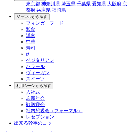
東京都
神奈川県
埼玉県
千葉県
愛知県
大阪府
京
都府
兵庫県
福岡県
ジャンルから探す
フィンガーフード
和食
洋食
中華
寿司
肉
ベジタリアン
ハラール
ヴィーガン
スイーツ
利用シーンから探す
入社式
忘新年会
歓送迎会
社内懇親会（フォーマル）
レセプション
出来る幹事のコツ