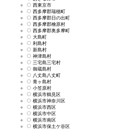
西東京市
西多摩郡瑞穂町
西多摩郡日の出町
西多摩郡檜原村
西多摩郡奥多摩町
大島町
利島村
新島村
神津島村
三宅島三宅村
御蔵島村
八丈島八丈町
青ヶ島村
小笠原村
横浜市鶴見区
横浜市神奈川区
横浜市西区
横浜市中区
横浜市南区
横浜市保土ケ谷区