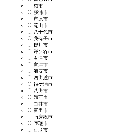
柏市
勝浦市
市原市
流山市
八千代市
我孫子市
鴨川市
鎌ケ谷市
君津市
富津市
浦安市
四街道市
袖ケ浦市
八街市
印西市
白井市
富里市
南房総市
匝瑳市
香取市