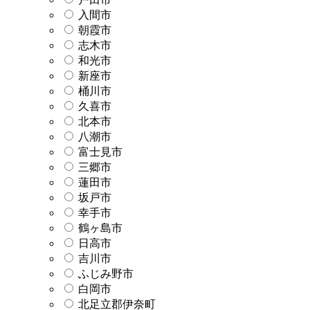
入間市
朝霞市
志木市
和光市
新座市
桶川市
久喜市
北本市
八潮市
富士見市
三郷市
蓮田市
坂戸市
幸手市
鶴ヶ島市
日高市
吉川市
ふじみ野市
白岡市
北足立郡伊奈町