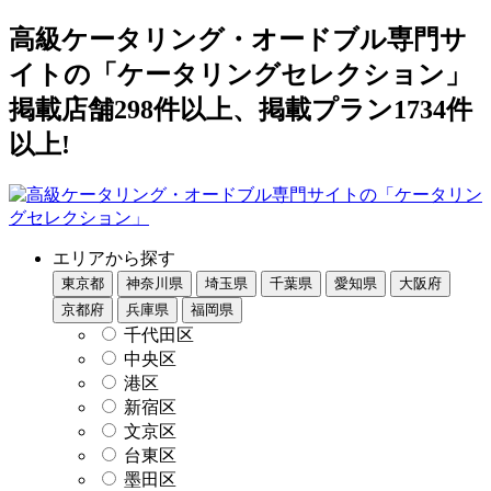
高級ケータリング・オードブル専門サ
イトの「ケータリングセレクション」
掲載店舗298件以上、掲載プラン1734件
以上!
エリアから探す
東京都
神奈川県
埼玉県
千葉県
愛知県
大阪府
京都府
兵庫県
福岡県
千代田区
中央区
港区
新宿区
文京区
台東区
墨田区