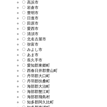
高浜市
岩倉市
豊明市
日進市
田原市
愛西市
清須市
北名古屋市
弥富市
みよし市
あま市
長久手市
愛知郡東郷町
西春日井郡豊山町
丹羽郡大口町
丹羽郡扶桑町
海部郡大治町
海部郡蟹江町
海部郡飛島村
知多郡阿久比町