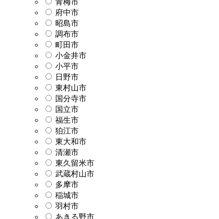
青梅市
府中市
昭島市
調布市
町田市
小金井市
小平市
日野市
東村山市
国分寺市
国立市
福生市
狛江市
東大和市
清瀬市
東久留米市
武蔵村山市
多摩市
稲城市
羽村市
あきる野市