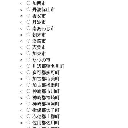
加西市
丹波篠山市
養父市
丹波市
南あわじ市
朝来市
淡路市
宍粟市
加東市
たつの市
川辺郡猪名川町
多可郡多可町
加古郡稲美町
加古郡播磨町
神崎郡市川町
神崎郡福崎町
神崎郡神河町
揖保郡太子町
赤穂郡上郡町
佐用郡佐用町