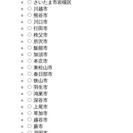
さいたま市岩槻区
川越市
熊谷市
川口市
行田市
秩父市
所沢市
飯能市
加須市
本庄市
東松山市
春日部市
狭山市
羽生市
鴻巣市
深谷市
上尾市
草加市
越谷市
蕨市
戸田市