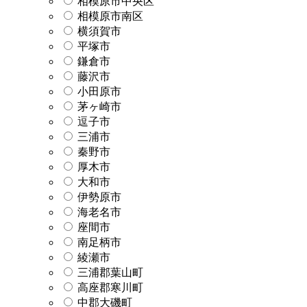
相模原市中央区
相模原市南区
横須賀市
平塚市
鎌倉市
藤沢市
小田原市
茅ヶ崎市
逗子市
三浦市
秦野市
厚木市
大和市
伊勢原市
海老名市
座間市
南足柄市
綾瀬市
三浦郡葉山町
高座郡寒川町
中郡大磯町