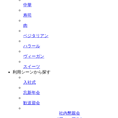
中華
寿司
肉
ベジタリアン
ハラール
ヴィーガン
スイーツ
利用シーンから探す
入社式
忘新年会
歓送迎会
社内懇親会