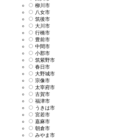
柳川市
八女市
筑後市
大川市
行橋市
豊前市
中間市
小郡市
筑紫野市
春日市
大野城市
宗像市
太宰府市
古賀市
福津市
うきは市
宮若市
嘉麻市
朝倉市
みやま市