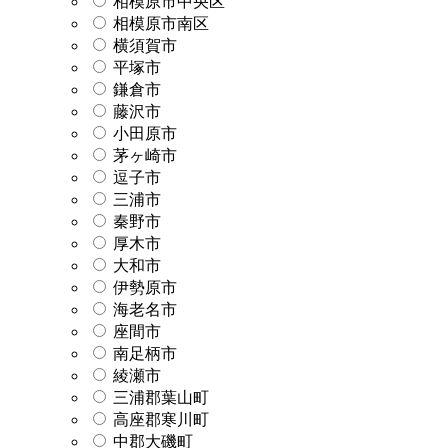
相模原市中央区
相模原市南区
横須賀市
平塚市
鎌倉市
藤沢市
小田原市
茅ヶ崎市
逗子市
三浦市
秦野市
厚木市
大和市
伊勢原市
海老名市
座間市
南足柄市
綾瀬市
三浦郡葉山町
高座郡寒川町
中郡大磯町