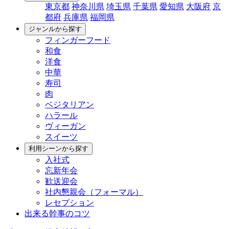
東京都
神奈川県
埼玉県
千葉県
愛知県
大阪府
京
都府
兵庫県
福岡県
ジャンルから探す
フィンガーフード
和食
洋食
中華
寿司
肉
ベジタリアン
ハラール
ヴィーガン
スイーツ
利用シーンから探す
入社式
忘新年会
歓送迎会
社内懇親会（フォーマル）
レセプション
出来る幹事のコツ