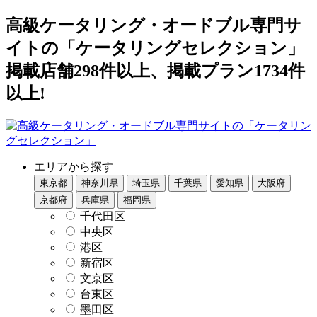
高級ケータリング・オードブル専門サ
イトの「ケータリングセレクション」
掲載店舗298件以上、掲載プラン1734件
以上!
エリアから探す
東京都
神奈川県
埼玉県
千葉県
愛知県
大阪府
京都府
兵庫県
福岡県
千代田区
中央区
港区
新宿区
文京区
台東区
墨田区