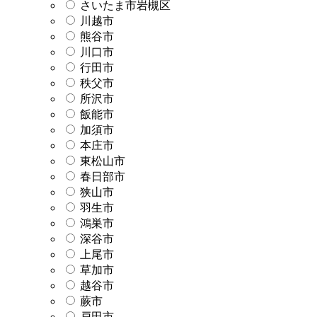
さいたま市岩槻区
川越市
熊谷市
川口市
行田市
秩父市
所沢市
飯能市
加須市
本庄市
東松山市
春日部市
狭山市
羽生市
鴻巣市
深谷市
上尾市
草加市
越谷市
蕨市
戸田市