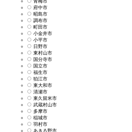
青梅市
府中市
昭島市
調布市
町田市
小金井市
小平市
日野市
東村山市
国分寺市
国立市
福生市
狛江市
東大和市
清瀬市
東久留米市
武蔵村山市
多摩市
稲城市
羽村市
あきる野市