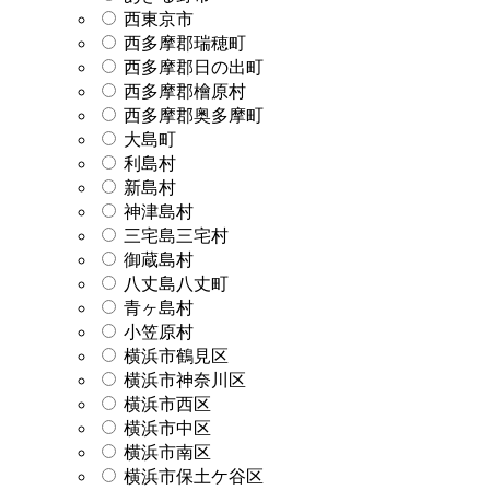
西東京市
西多摩郡瑞穂町
西多摩郡日の出町
西多摩郡檜原村
西多摩郡奥多摩町
大島町
利島村
新島村
神津島村
三宅島三宅村
御蔵島村
八丈島八丈町
青ヶ島村
小笠原村
横浜市鶴見区
横浜市神奈川区
横浜市西区
横浜市中区
横浜市南区
横浜市保土ケ谷区