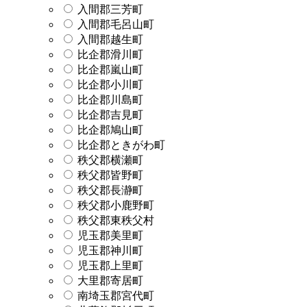
入間郡三芳町
入間郡毛呂山町
入間郡越生町
比企郡滑川町
比企郡嵐山町
比企郡小川町
比企郡川島町
比企郡吉見町
比企郡鳩山町
比企郡ときがわ町
秩父郡横瀬町
秩父郡皆野町
秩父郡長瀞町
秩父郡小鹿野町
秩父郡東秩父村
児玉郡美里町
児玉郡神川町
児玉郡上里町
大里郡寄居町
南埼玉郡宮代町