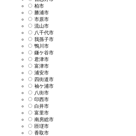
柏市
勝浦市
市原市
流山市
八千代市
我孫子市
鴨川市
鎌ケ谷市
君津市
富津市
浦安市
四街道市
袖ケ浦市
八街市
印西市
白井市
富里市
南房総市
匝瑳市
香取市