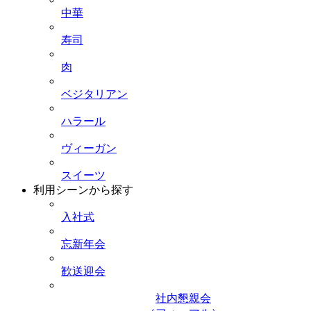
中華
寿司
肉
ベジタリアン
ハラール
ヴィーガン
スイーツ
利用シーンから探す
入社式
忘新年会
歓送迎会
社内懇親会