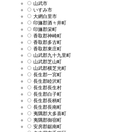
山武市
いすみ市
大網白里市
印旛郡酒々井町
印旛郡栄町
香取郡神崎町
香取郡多古町
香取郡東庄町
山武郡九十九里町
山武郡芝山町
山武郡横芝光町
長生郡一宮町
長生郡睦沢町
長生郡長生村
長生郡白子町
長生郡長柄町
長生郡長南町
夷隅郡大多喜町
夷隅郡御宿町
安房郡鋸南町