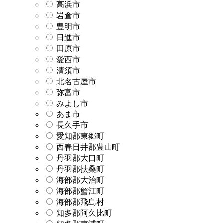
高浜市
岩倉市
豊明市
日進市
田原市
愛西市
清須市
北名古屋市
弥富市
みよし市
あま市
長久手市
愛知郡東郷町
西春日井郡豊山町
丹羽郡大口町
丹羽郡扶桑町
海部郡大治町
海部郡蟹江町
海部郡飛島村
知多郡阿久比町