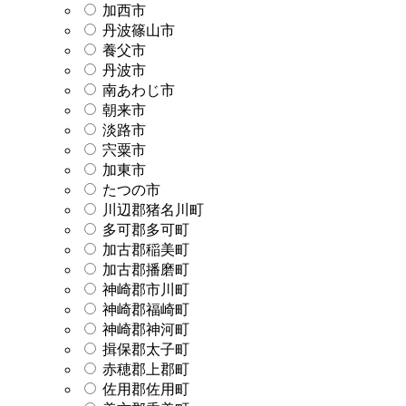
加西市
丹波篠山市
養父市
丹波市
南あわじ市
朝来市
淡路市
宍粟市
加東市
たつの市
川辺郡猪名川町
多可郡多可町
加古郡稲美町
加古郡播磨町
神崎郡市川町
神崎郡福崎町
神崎郡神河町
揖保郡太子町
赤穂郡上郡町
佐用郡佐用町