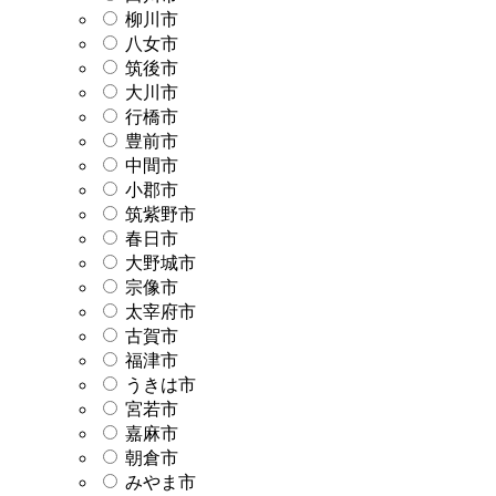
柳川市
八女市
筑後市
大川市
行橋市
豊前市
中間市
小郡市
筑紫野市
春日市
大野城市
宗像市
太宰府市
古賀市
福津市
うきは市
宮若市
嘉麻市
朝倉市
みやま市