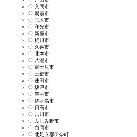
入間市
朝霞市
志木市
和光市
新座市
桶川市
久喜市
北本市
八潮市
富士見市
三郷市
蓮田市
坂戸市
幸手市
鶴ヶ島市
日高市
吉川市
ふじみ野市
白岡市
北足立郡伊奈町