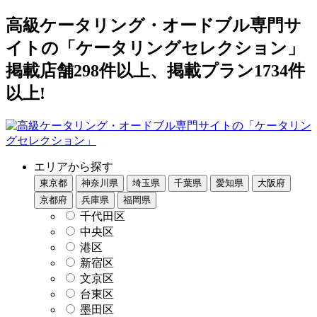
高級ケータリング・オードブル専門サ
イトの「ケータリングセレクション」
掲載店舗298件以上、掲載プラン1734件
以上!
エリアから探す
東京都
神奈川県
埼玉県
千葉県
愛知県
大阪府
京都府
兵庫県
福岡県
千代田区
中央区
港区
新宿区
文京区
台東区
墨田区