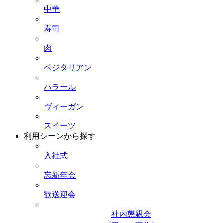
中華
寿司
肉
ベジタリアン
ハラール
ヴィーガン
スイーツ
利用シーンから探す
入社式
忘新年会
歓送迎会
社内懇親会