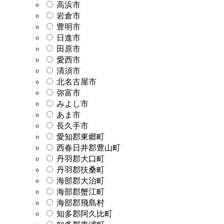
高浜市
岩倉市
豊明市
日進市
田原市
愛西市
清須市
北名古屋市
弥富市
みよし市
あま市
長久手市
愛知郡東郷町
西春日井郡豊山町
丹羽郡大口町
丹羽郡扶桑町
海部郡大治町
海部郡蟹江町
海部郡飛島村
知多郡阿久比町