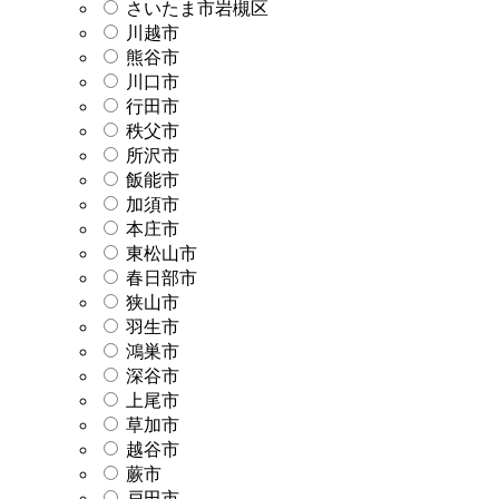
さいたま市岩槻区
川越市
熊谷市
川口市
行田市
秩父市
所沢市
飯能市
加須市
本庄市
東松山市
春日部市
狭山市
羽生市
鴻巣市
深谷市
上尾市
草加市
越谷市
蕨市
戸田市