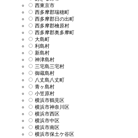
西東京市
西多摩郡瑞穂町
西多摩郡日の出町
西多摩郡檜原村
西多摩郡奥多摩町
大島町
利島村
新島村
神津島村
三宅島三宅村
御蔵島村
八丈島八丈町
青ヶ島村
小笠原村
横浜市鶴見区
横浜市神奈川区
横浜市西区
横浜市中区
横浜市南区
横浜市保土ケ谷区