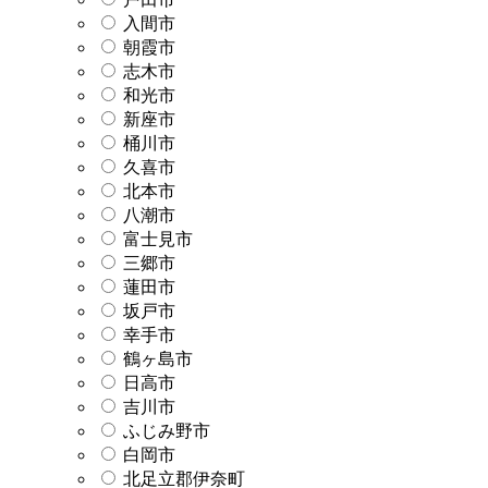
入間市
朝霞市
志木市
和光市
新座市
桶川市
久喜市
北本市
八潮市
富士見市
三郷市
蓮田市
坂戸市
幸手市
鶴ヶ島市
日高市
吉川市
ふじみ野市
白岡市
北足立郡伊奈町