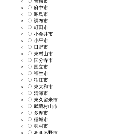
青梅市
府中市
昭島市
調布市
町田市
小金井市
小平市
日野市
東村山市
国分寺市
国立市
福生市
狛江市
東大和市
清瀬市
東久留米市
武蔵村山市
多摩市
稲城市
羽村市
あきる野市