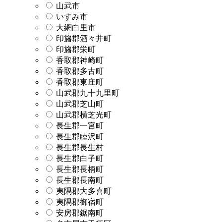
山武市
いすみ市
大網白里市
印旛郡酒々井町
印旛郡栄町
香取郡神崎町
香取郡多古町
香取郡東庄町
山武郡九十九里町
山武郡芝山町
山武郡横芝光町
長生郡一宮町
長生郡睦沢町
長生郡長生村
長生郡白子町
長生郡長柄町
長生郡長南町
夷隅郡大多喜町
夷隅郡御宿町
安房郡鋸南町