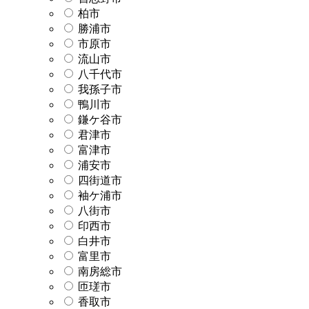
柏市
勝浦市
市原市
流山市
八千代市
我孫子市
鴨川市
鎌ケ谷市
君津市
富津市
浦安市
四街道市
袖ケ浦市
八街市
印西市
白井市
富里市
南房総市
匝瑳市
香取市