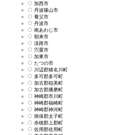
加西市
丹波篠山市
養父市
丹波市
南あわじ市
朝来市
淡路市
宍粟市
加東市
たつの市
川辺郡猪名川町
多可郡多可町
加古郡稲美町
加古郡播磨町
神崎郡市川町
神崎郡福崎町
神崎郡神河町
揖保郡太子町
赤穂郡上郡町
佐用郡佐用町