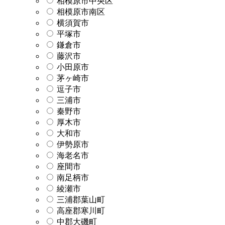
相模原市中央区
相模原市南区
横須賀市
平塚市
鎌倉市
藤沢市
小田原市
茅ヶ崎市
逗子市
三浦市
秦野市
厚木市
大和市
伊勢原市
海老名市
座間市
南足柄市
綾瀬市
三浦郡葉山町
高座郡寒川町
中郡大磯町