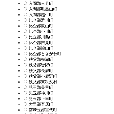
入間郡三芳町
入間郡毛呂山町
入間郡越生町
比企郡滑川町
比企郡嵐山町
比企郡小川町
比企郡川島町
比企郡吉見町
比企郡鳩山町
比企郡ときがわ町
秩父郡横瀬町
秩父郡皆野町
秩父郡長瀞町
秩父郡小鹿野町
秩父郡東秩父村
児玉郡美里町
児玉郡神川町
児玉郡上里町
大里郡寄居町
南埼玉郡宮代町