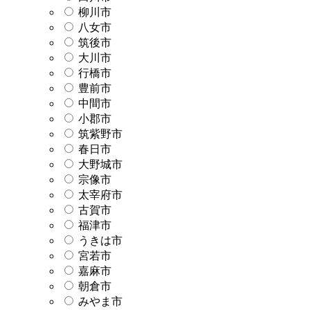
柳川市
八女市
筑後市
大川市
行橋市
豊前市
中間市
小郡市
筑紫野市
春日市
大野城市
宗像市
太宰府市
古賀市
福津市
うきは市
宮若市
嘉麻市
朝倉市
みやま市