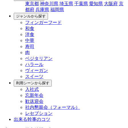
東京都
神奈川県
埼玉県
千葉県
愛知県
大阪府
京
都府
兵庫県
福岡県
ジャンルから探す
フィンガーフード
和食
洋食
中華
寿司
肉
ベジタリアン
ハラール
ヴィーガン
スイーツ
利用シーンから探す
入社式
忘新年会
歓送迎会
社内懇親会（フォーマル）
レセプション
出来る幹事のコツ