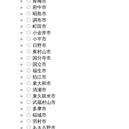
青梅市
府中市
昭島市
調布市
町田市
小金井市
小平市
日野市
東村山市
国分寺市
国立市
福生市
狛江市
東大和市
清瀬市
東久留米市
武蔵村山市
多摩市
稲城市
羽村市
あきる野市