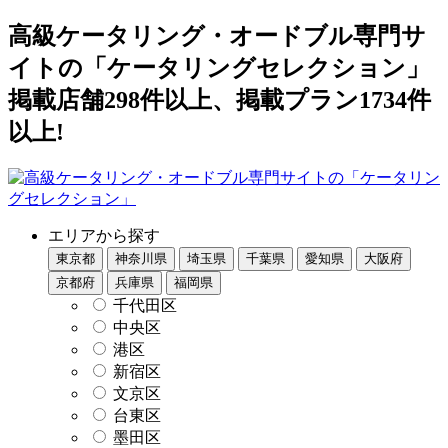
高級ケータリング・オードブル専門サ
イトの「ケータリングセレクション」
掲載店舗298件以上、掲載プラン1734件
以上!
エリアから探す
東京都
神奈川県
埼玉県
千葉県
愛知県
大阪府
京都府
兵庫県
福岡県
千代田区
中央区
港区
新宿区
文京区
台東区
墨田区