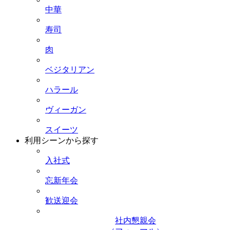
中華
寿司
肉
ベジタリアン
ハラール
ヴィーガン
スイーツ
利用シーンから探す
入社式
忘新年会
歓送迎会
社内懇親会