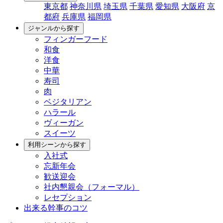
東京都
神奈川県
埼玉県
千葉県
愛知県
大阪府
京
都府
兵庫県
福岡県
ジャンルから探す
フィンガーフード
和食
洋食
中華
寿司
肉
ベジタリアン
ハラール
ヴィーガン
スイーツ
利用シーンから探す
入社式
忘新年会
歓送迎会
社内懇親会（フォーマル）
レセプション
出来る幹事のコツ