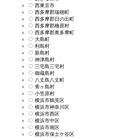
西東京市
西多摩郡瑞穂町
西多摩郡日の出町
西多摩郡檜原村
西多摩郡奥多摩町
大島町
利島村
新島村
神津島村
三宅島三宅村
御蔵島村
八丈島八丈町
青ヶ島村
小笠原村
横浜市鶴見区
横浜市神奈川区
横浜市西区
横浜市中区
横浜市南区
横浜市保土ケ谷区