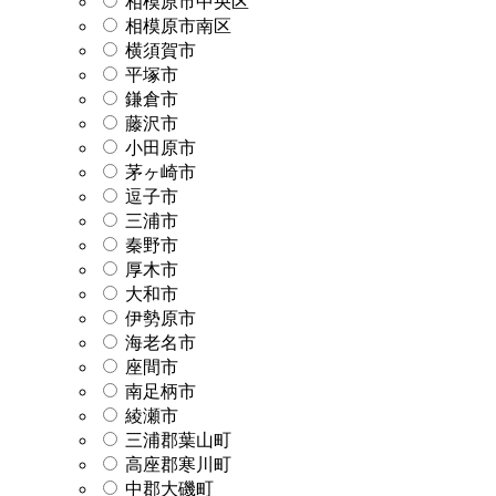
相模原市中央区
相模原市南区
横須賀市
平塚市
鎌倉市
藤沢市
小田原市
茅ヶ崎市
逗子市
三浦市
秦野市
厚木市
大和市
伊勢原市
海老名市
座間市
南足柄市
綾瀬市
三浦郡葉山町
高座郡寒川町
中郡大磯町