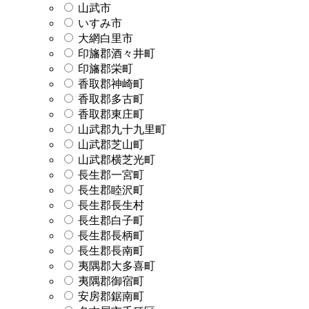
山武市
いすみ市
大網白里市
印旛郡酒々井町
印旛郡栄町
香取郡神崎町
香取郡多古町
香取郡東庄町
山武郡九十九里町
山武郡芝山町
山武郡横芝光町
長生郡一宮町
長生郡睦沢町
長生郡長生村
長生郡白子町
長生郡長柄町
長生郡長南町
夷隅郡大多喜町
夷隅郡御宿町
安房郡鋸南町