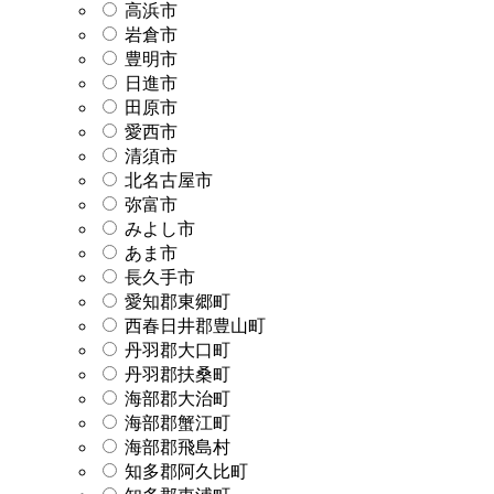
高浜市
岩倉市
豊明市
日進市
田原市
愛西市
清須市
北名古屋市
弥富市
みよし市
あま市
長久手市
愛知郡東郷町
西春日井郡豊山町
丹羽郡大口町
丹羽郡扶桑町
海部郡大治町
海部郡蟹江町
海部郡飛島村
知多郡阿久比町