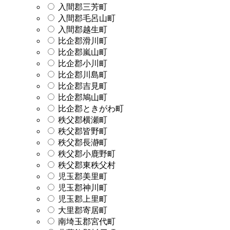
入間郡三芳町
入間郡毛呂山町
入間郡越生町
比企郡滑川町
比企郡嵐山町
比企郡小川町
比企郡川島町
比企郡吉見町
比企郡鳩山町
比企郡ときがわ町
秩父郡横瀬町
秩父郡皆野町
秩父郡長瀞町
秩父郡小鹿野町
秩父郡東秩父村
児玉郡美里町
児玉郡神川町
児玉郡上里町
大里郡寄居町
南埼玉郡宮代町