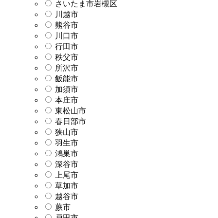
さいたま市岩槻区
川越市
熊谷市
川口市
行田市
秩父市
所沢市
飯能市
加須市
本庄市
東松山市
春日部市
狭山市
羽生市
鴻巣市
深谷市
上尾市
草加市
越谷市
蕨市
戸田市