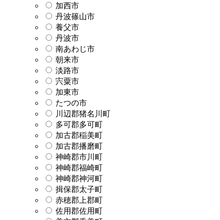
加西市
丹波篠山市
養父市
丹波市
南あわじ市
朝来市
淡路市
宍粟市
加東市
たつの市
川辺郡猪名川町
多可郡多可町
加古郡稲美町
加古郡播磨町
神崎郡市川町
神崎郡福崎町
神崎郡神河町
揖保郡太子町
赤穂郡上郡町
佐用郡佐用町