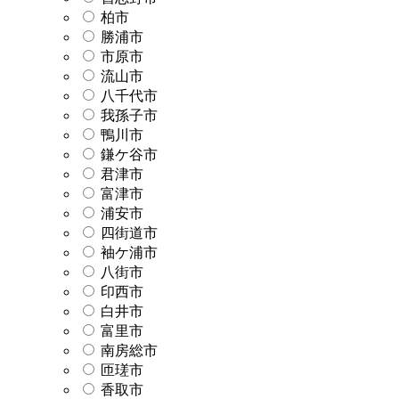
柏市
勝浦市
市原市
流山市
八千代市
我孫子市
鴨川市
鎌ケ谷市
君津市
富津市
浦安市
四街道市
袖ケ浦市
八街市
印西市
白井市
富里市
南房総市
匝瑳市
香取市