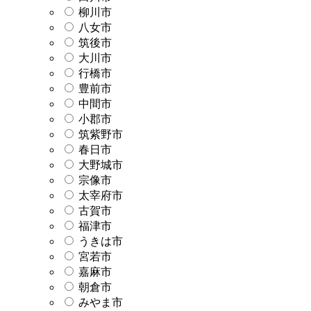
柳川市
八女市
筑後市
大川市
行橋市
豊前市
中間市
小郡市
筑紫野市
春日市
大野城市
宗像市
太宰府市
古賀市
福津市
うきは市
宮若市
嘉麻市
朝倉市
みやま市