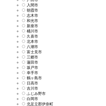
入間市
朝霞市
志木市
和光市
新座市
桶川市
久喜市
北本市
八潮市
富士見市
三郷市
蓮田市
坂戸市
幸手市
鶴ヶ島市
日高市
吉川市
ふじみ野市
白岡市
北足立郡伊奈町