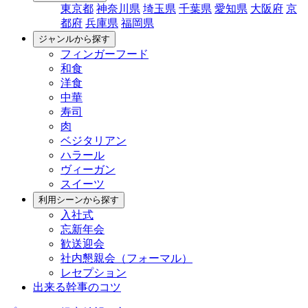
東京都
神奈川県
埼玉県
千葉県
愛知県
大阪府
京
都府
兵庫県
福岡県
ジャンルから探す
フィンガーフード
和食
洋食
中華
寿司
肉
ベジタリアン
ハラール
ヴィーガン
スイーツ
利用シーンから探す
入社式
忘新年会
歓送迎会
社内懇親会（フォーマル）
レセプション
出来る幹事のコツ