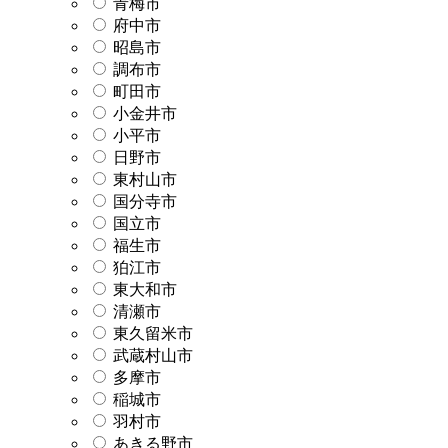
青梅市
府中市
昭島市
調布市
町田市
小金井市
小平市
日野市
東村山市
国分寺市
国立市
福生市
狛江市
東大和市
清瀬市
東久留米市
武蔵村山市
多摩市
稲城市
羽村市
あきる野市