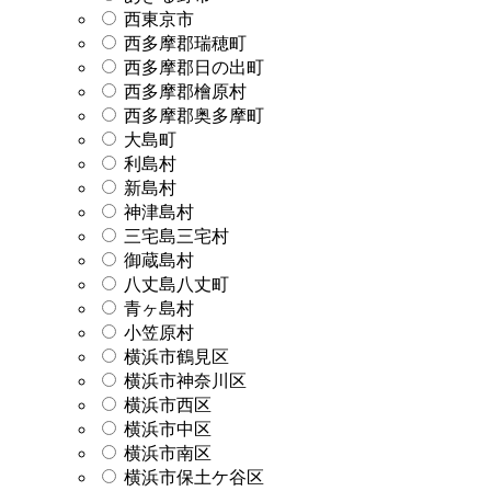
西東京市
西多摩郡瑞穂町
西多摩郡日の出町
西多摩郡檜原村
西多摩郡奥多摩町
大島町
利島村
新島村
神津島村
三宅島三宅村
御蔵島村
八丈島八丈町
青ヶ島村
小笠原村
横浜市鶴見区
横浜市神奈川区
横浜市西区
横浜市中区
横浜市南区
横浜市保土ケ谷区