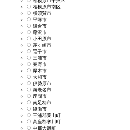
相模原市中央区
相模原市南区
横須賀市
平塚市
鎌倉市
藤沢市
小田原市
茅ヶ崎市
逗子市
三浦市
秦野市
厚木市
大和市
伊勢原市
海老名市
座間市
南足柄市
綾瀬市
三浦郡葉山町
高座郡寒川町
中郡大磯町