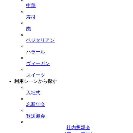
中華
寿司
肉
ベジタリアン
ハラール
ヴィーガン
スイーツ
利用シーンから探す
入社式
忘新年会
歓送迎会
社内懇親会