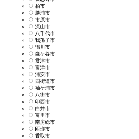
柏市
勝浦市
市原市
流山市
八千代市
我孫子市
鴨川市
鎌ケ谷市
君津市
富津市
浦安市
四街道市
袖ケ浦市
八街市
印西市
白井市
富里市
南房総市
匝瑳市
香取市