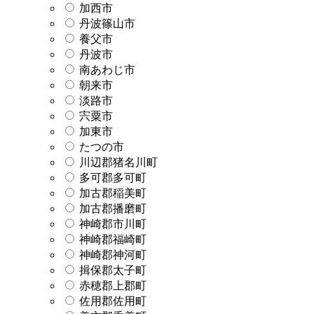
加西市
丹波篠山市
養父市
丹波市
南あわじ市
朝来市
淡路市
宍粟市
加東市
たつの市
川辺郡猪名川町
多可郡多可町
加古郡稲美町
加古郡播磨町
神崎郡市川町
神崎郡福崎町
神崎郡神河町
揖保郡太子町
赤穂郡上郡町
佐用郡佐用町