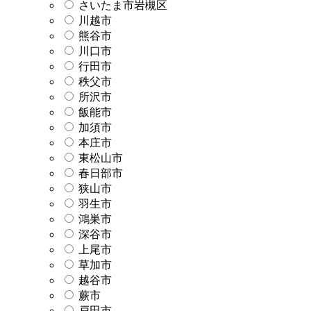
さいたま市岩槻区
川越市
熊谷市
川口市
行田市
秩父市
所沢市
飯能市
加須市
本庄市
東松山市
春日部市
狭山市
羽生市
鴻巣市
深谷市
上尾市
草加市
越谷市
蕨市
戸田市