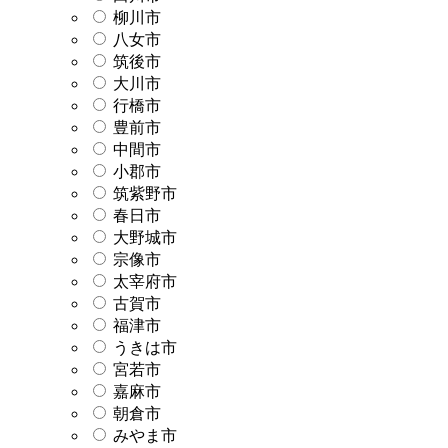
柳川市
八女市
筑後市
大川市
行橋市
豊前市
中間市
小郡市
筑紫野市
春日市
大野城市
宗像市
太宰府市
古賀市
福津市
うきは市
宮若市
嘉麻市
朝倉市
みやま市