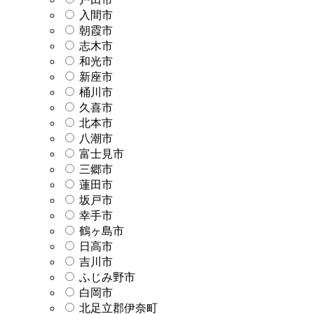
入間市
朝霞市
志木市
和光市
新座市
桶川市
久喜市
北本市
八潮市
富士見市
三郷市
蓮田市
坂戸市
幸手市
鶴ヶ島市
日高市
吉川市
ふじみ野市
白岡市
北足立郡伊奈町