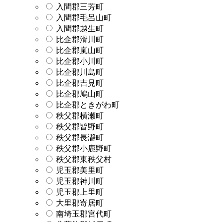
入間郡三芳町
入間郡毛呂山町
入間郡越生町
比企郡滑川町
比企郡嵐山町
比企郡小川町
比企郡川島町
比企郡吉見町
比企郡鳩山町
比企郡ときがわ町
秩父郡横瀬町
秩父郡皆野町
秩父郡長瀞町
秩父郡小鹿野町
秩父郡東秩父村
児玉郡美里町
児玉郡神川町
児玉郡上里町
大里郡寄居町
南埼玉郡宮代町