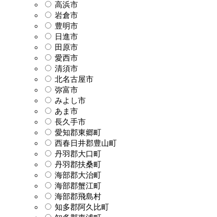
高浜市
岩倉市
豊明市
日進市
田原市
愛西市
清須市
北名古屋市
弥富市
みよし市
あま市
長久手市
愛知郡東郷町
西春日井郡豊山町
丹羽郡大口町
丹羽郡扶桑町
海部郡大治町
海部郡蟹江町
海部郡飛島村
知多郡阿久比町