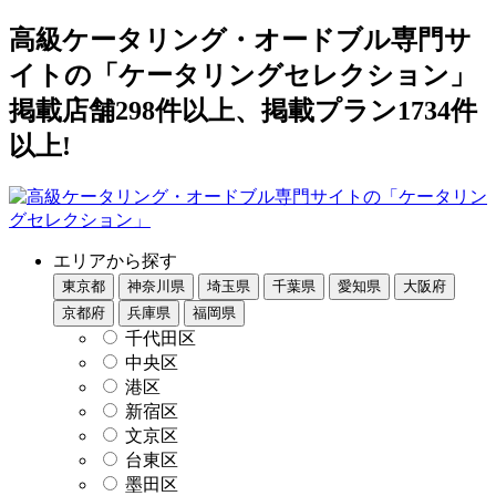
高級ケータリング・オードブル専門サ
イトの「ケータリングセレクション」
掲載店舗298件以上、掲載プラン1734件
以上!
エリアから探す
東京都
神奈川県
埼玉県
千葉県
愛知県
大阪府
京都府
兵庫県
福岡県
千代田区
中央区
港区
新宿区
文京区
台東区
墨田区