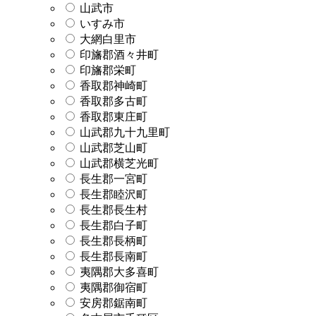
山武市
いすみ市
大網白里市
印旛郡酒々井町
印旛郡栄町
香取郡神崎町
香取郡多古町
香取郡東庄町
山武郡九十九里町
山武郡芝山町
山武郡横芝光町
長生郡一宮町
長生郡睦沢町
長生郡長生村
長生郡白子町
長生郡長柄町
長生郡長南町
夷隅郡大多喜町
夷隅郡御宿町
安房郡鋸南町