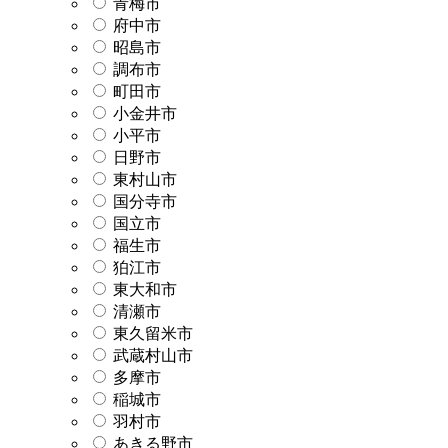
青梅市
府中市
昭島市
調布市
町田市
小金井市
小平市
日野市
東村山市
国分寺市
国立市
福生市
狛江市
東大和市
清瀬市
東久留米市
武蔵村山市
多摩市
稲城市
羽村市
あきる野市