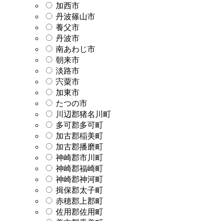
加西市
丹波篠山市
養父市
丹波市
南あわじ市
朝来市
淡路市
宍粟市
加東市
たつの市
川辺郡猪名川町
多可郡多可町
加古郡稲美町
加古郡播磨町
神崎郡市川町
神崎郡福崎町
神崎郡神河町
揖保郡太子町
赤穂郡上郡町
佐用郡佐用町