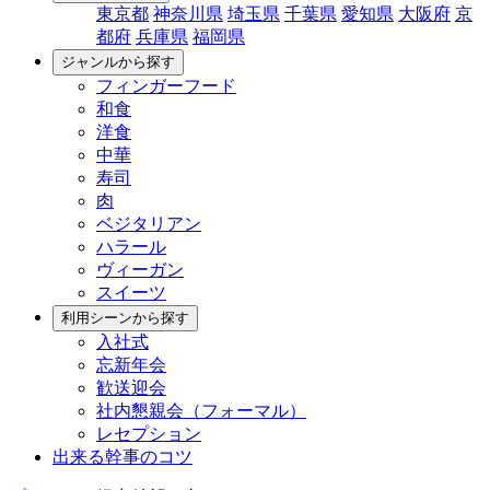
東京都
神奈川県
埼玉県
千葉県
愛知県
大阪府
京
都府
兵庫県
福岡県
ジャンルから探す
フィンガーフード
和食
洋食
中華
寿司
肉
ベジタリアン
ハラール
ヴィーガン
スイーツ
利用シーンから探す
入社式
忘新年会
歓送迎会
社内懇親会（フォーマル）
レセプション
出来る幹事のコツ