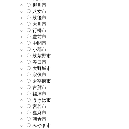
柳川市
八女市
筑後市
大川市
行橋市
豊前市
中間市
小郡市
筑紫野市
春日市
大野城市
宗像市
太宰府市
古賀市
福津市
うきは市
宮若市
嘉麻市
朝倉市
みやま市