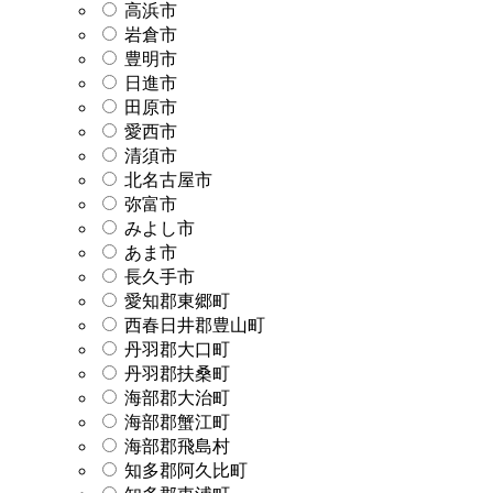
高浜市
岩倉市
豊明市
日進市
田原市
愛西市
清須市
北名古屋市
弥富市
みよし市
あま市
長久手市
愛知郡東郷町
西春日井郡豊山町
丹羽郡大口町
丹羽郡扶桑町
海部郡大治町
海部郡蟹江町
海部郡飛島村
知多郡阿久比町