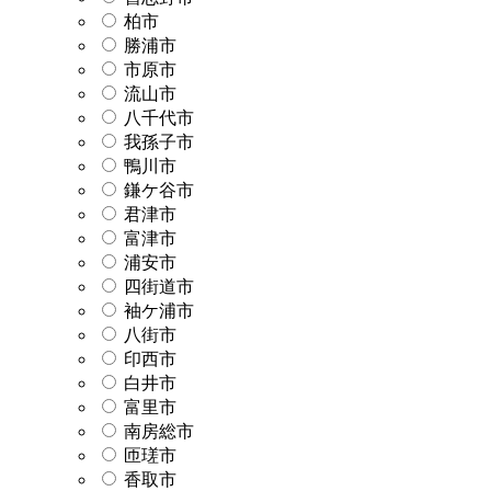
柏市
勝浦市
市原市
流山市
八千代市
我孫子市
鴨川市
鎌ケ谷市
君津市
富津市
浦安市
四街道市
袖ケ浦市
八街市
印西市
白井市
富里市
南房総市
匝瑳市
香取市