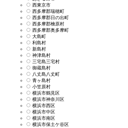
西東京市
西多摩郡瑞穂町
西多摩郡日の出町
西多摩郡檜原村
西多摩郡奥多摩町
大島町
利島村
新島村
神津島村
三宅島三宅村
御蔵島村
八丈島八丈町
青ヶ島村
小笠原村
横浜市鶴見区
横浜市神奈川区
横浜市西区
横浜市中区
横浜市南区
横浜市保土ケ谷区