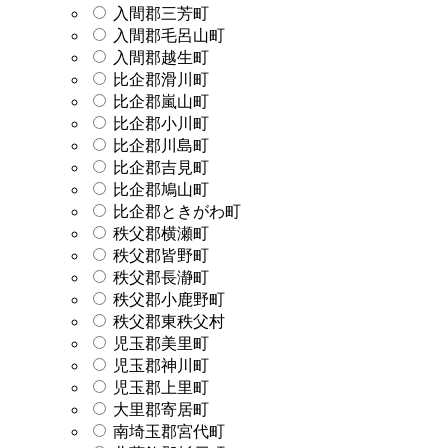
入間郡三芳町
入間郡毛呂山町
入間郡越生町
比企郡滑川町
比企郡嵐山町
比企郡小川町
比企郡川島町
比企郡吉見町
比企郡鳩山町
比企郡ときがわ町
秩父郡横瀬町
秩父郡皆野町
秩父郡長瀞町
秩父郡小鹿野町
秩父郡東秩父村
児玉郡美里町
児玉郡神川町
児玉郡上里町
大里郡寄居町
南埼玉郡宮代町