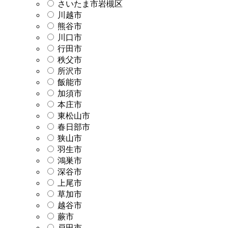
さいたま市岩槻区
川越市
熊谷市
川口市
行田市
秩父市
所沢市
飯能市
加須市
本庄市
東松山市
春日部市
狭山市
羽生市
鴻巣市
深谷市
上尾市
草加市
越谷市
蕨市
戸田市