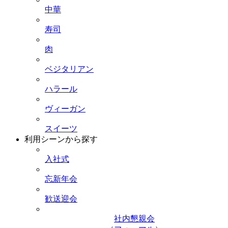
中華
寿司
肉
ベジタリアン
ハラール
ヴィーガン
スイーツ
利用シーンから探す
入社式
忘新年会
歓送迎会
社内懇親会