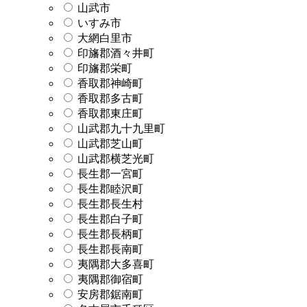
山武市
いすみ市
大網白里市
印旛郡酒々井町
印旛郡栄町
香取郡神崎町
香取郡多古町
香取郡東庄町
山武郡九十九里町
山武郡芝山町
山武郡横芝光町
長生郡一宮町
長生郡睦沢町
長生郡長生村
長生郡白子町
長生郡長柄町
長生郡長南町
夷隅郡大多喜町
夷隅郡御宿町
安房郡鋸南町