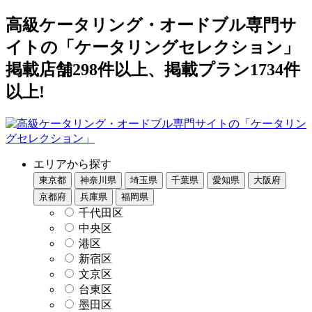
高級ケータリング・オードブル専門サ
イトの「ケータリングセレクション」
掲載店舗298件以上、掲載プラン1734件
以上!
エリアから探す
東京都
神奈川県
埼玉県
千葉県
愛知県
大阪府
京都府
兵庫県
福岡県
千代田区
中央区
港区
新宿区
文京区
台東区
墨田区