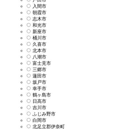
入間市
朝霞市
志木市
和光市
新座市
桶川市
久喜市
北本市
八潮市
富士見市
三郷市
蓮田市
坂戸市
幸手市
鶴ヶ島市
日高市
吉川市
ふじみ野市
白岡市
北足立郡伊奈町