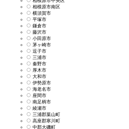
相模原市中央区
相模原市南区
横須賀市
平塚市
鎌倉市
藤沢市
小田原市
茅ヶ崎市
逗子市
三浦市
秦野市
厚木市
大和市
伊勢原市
海老名市
座間市
南足柄市
綾瀬市
三浦郡葉山町
高座郡寒川町
中郡大磯町