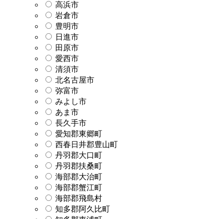
高浜市
岩倉市
豊明市
日進市
田原市
愛西市
清須市
北名古屋市
弥富市
みよし市
あま市
長久手市
愛知郡東郷町
西春日井郡豊山町
丹羽郡大口町
丹羽郡扶桑町
海部郡大治町
海部郡蟹江町
海部郡飛島村
知多郡阿久比町