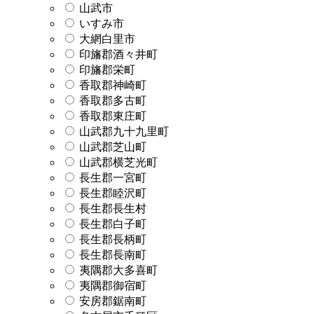
山武市
いすみ市
大網白里市
印旛郡酒々井町
印旛郡栄町
香取郡神崎町
香取郡多古町
香取郡東庄町
山武郡九十九里町
山武郡芝山町
山武郡横芝光町
長生郡一宮町
長生郡睦沢町
長生郡長生村
長生郡白子町
長生郡長柄町
長生郡長南町
夷隅郡大多喜町
夷隅郡御宿町
安房郡鋸南町