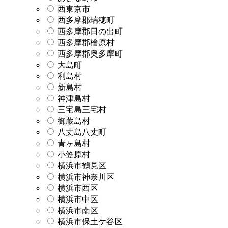
西東京市
西多摩郡瑞穂町
西多摩郡日の出町
西多摩郡檜原村
西多摩郡奥多摩町
大島町
利島村
新島村
神津島村
三宅島三宅村
御蔵島村
八丈島八丈町
青ヶ島村
小笠原村
横浜市鶴見区
横浜市神奈川区
横浜市西区
横浜市中区
横浜市南区
横浜市保土ケ谷区