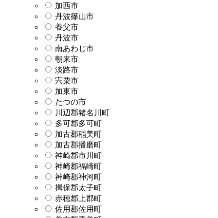
加西市
丹波篠山市
養父市
丹波市
南あわじ市
朝来市
淡路市
宍粟市
加東市
たつの市
川辺郡猪名川町
多可郡多可町
加古郡稲美町
加古郡播磨町
神崎郡市川町
神崎郡福崎町
神崎郡神河町
揖保郡太子町
赤穂郡上郡町
佐用郡佐用町