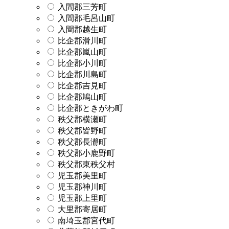
入間郡三芳町
入間郡毛呂山町
入間郡越生町
比企郡滑川町
比企郡嵐山町
比企郡小川町
比企郡川島町
比企郡吉見町
比企郡鳩山町
比企郡ときがわ町
秩父郡横瀬町
秩父郡皆野町
秩父郡長瀞町
秩父郡小鹿野町
秩父郡東秩父村
児玉郡美里町
児玉郡神川町
児玉郡上里町
大里郡寄居町
南埼玉郡宮代町