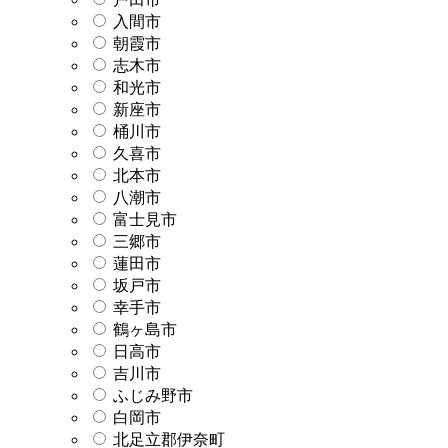
入間市
朝霞市
志木市
和光市
新座市
桶川市
久喜市
北本市
八潮市
富士見市
三郷市
蓮田市
坂戸市
幸手市
鶴ヶ島市
日高市
吉川市
ふじみ野市
白岡市
北足立郡伊奈町