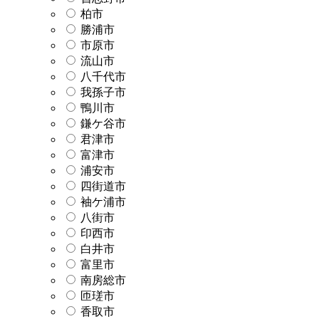
柏市
勝浦市
市原市
流山市
八千代市
我孫子市
鴨川市
鎌ケ谷市
君津市
富津市
浦安市
四街道市
袖ケ浦市
八街市
印西市
白井市
富里市
南房総市
匝瑳市
香取市