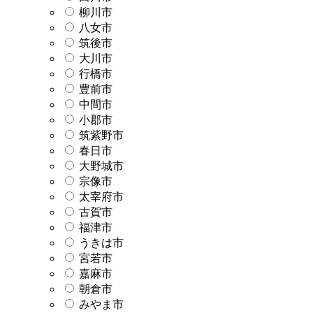
柳川市
八女市
筑後市
大川市
行橋市
豊前市
中間市
小郡市
筑紫野市
春日市
大野城市
宗像市
太宰府市
古賀市
福津市
うきは市
宮若市
嘉麻市
朝倉市
みやま市