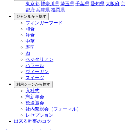
東京都
神奈川県
埼玉県
千葉県
愛知県
大阪府
京
都府
兵庫県
福岡県
ジャンルから探す
フィンガーフード
和食
洋食
中華
寿司
肉
ベジタリアン
ハラール
ヴィーガン
スイーツ
利用シーンから探す
入社式
忘新年会
歓送迎会
社内懇親会（フォーマル）
レセプション
出来る幹事のコツ