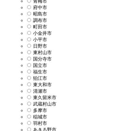
青梅市
府中市
昭島市
調布市
町田市
小金井市
小平市
日野市
東村山市
国分寺市
国立市
福生市
狛江市
東大和市
清瀬市
東久留米市
武蔵村山市
多摩市
稲城市
羽村市
あきる野市