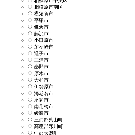
相模原市中央区
相模原市南区
横須賀市
平塚市
鎌倉市
藤沢市
小田原市
茅ヶ崎市
逗子市
三浦市
秦野市
厚木市
大和市
伊勢原市
海老名市
座間市
南足柄市
綾瀬市
三浦郡葉山町
高座郡寒川町
中郡大磯町