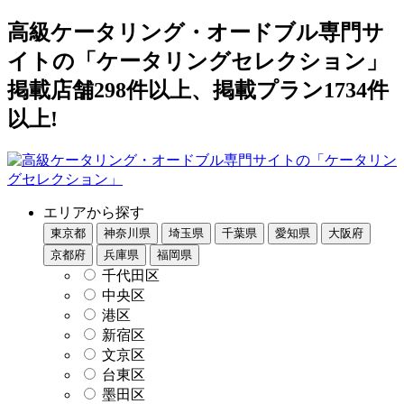
高級ケータリング・オードブル専門サ
イトの「ケータリングセレクション」
掲載店舗298件以上、掲載プラン1734件
以上!
エリアから探す
東京都
神奈川県
埼玉県
千葉県
愛知県
大阪府
京都府
兵庫県
福岡県
千代田区
中央区
港区
新宿区
文京区
台東区
墨田区