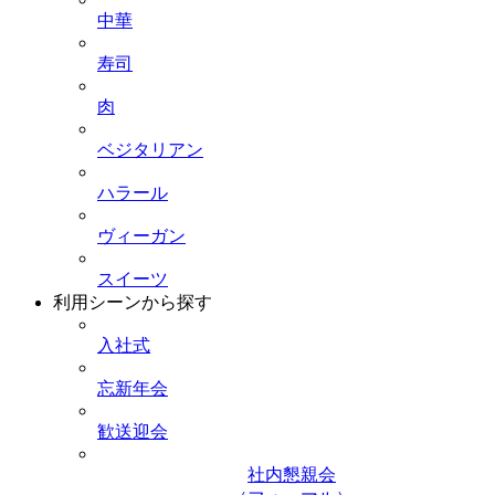
中華
寿司
肉
ベジタリアン
ハラール
ヴィーガン
スイーツ
利用シーンから探す
入社式
忘新年会
歓送迎会
社内懇親会