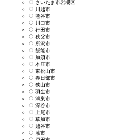
さいたま市岩槻区
川越市
熊谷市
川口市
行田市
秩父市
所沢市
飯能市
加須市
本庄市
東松山市
春日部市
狭山市
羽生市
鴻巣市
深谷市
上尾市
草加市
越谷市
蕨市
戸田市