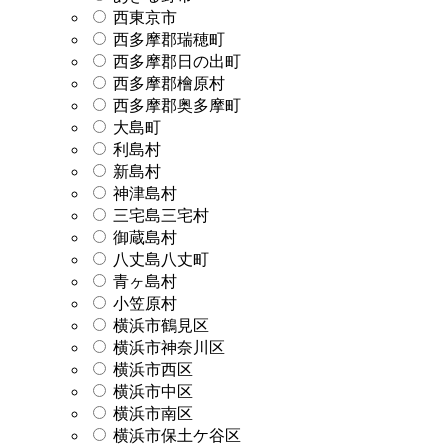
西東京市
西多摩郡瑞穂町
西多摩郡日の出町
西多摩郡檜原村
西多摩郡奥多摩町
大島町
利島村
新島村
神津島村
三宅島三宅村
御蔵島村
八丈島八丈町
青ヶ島村
小笠原村
横浜市鶴見区
横浜市神奈川区
横浜市西区
横浜市中区
横浜市南区
横浜市保土ケ谷区