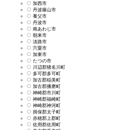
加西市
丹波篠山市
養父市
丹波市
南あわじ市
朝来市
淡路市
宍粟市
加東市
たつの市
川辺郡猪名川町
多可郡多可町
加古郡稲美町
加古郡播磨町
神崎郡市川町
神崎郡福崎町
神崎郡神河町
揖保郡太子町
赤穂郡上郡町
佐用郡佐用町