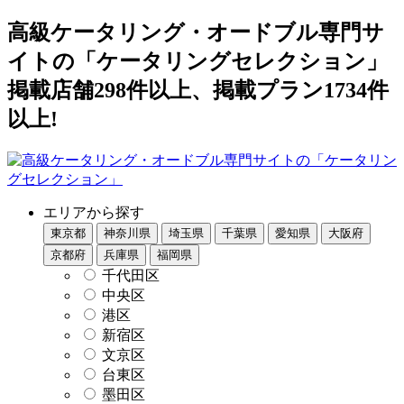
高級ケータリング・オードブル専門サ
イトの「ケータリングセレクション」
掲載店舗298件以上、掲載プラン1734件
以上!
エリアから探す
東京都
神奈川県
埼玉県
千葉県
愛知県
大阪府
京都府
兵庫県
福岡県
千代田区
中央区
港区
新宿区
文京区
台東区
墨田区