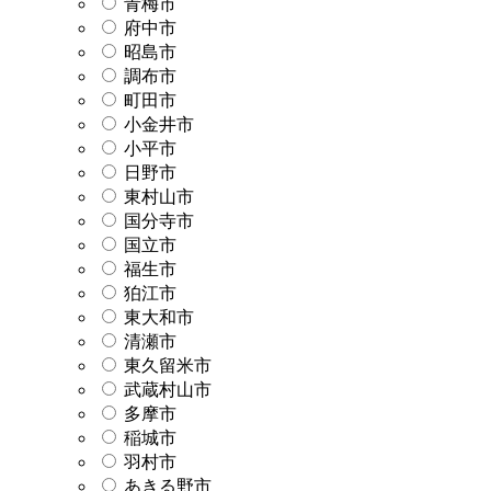
青梅市
府中市
昭島市
調布市
町田市
小金井市
小平市
日野市
東村山市
国分寺市
国立市
福生市
狛江市
東大和市
清瀬市
東久留米市
武蔵村山市
多摩市
稲城市
羽村市
あきる野市