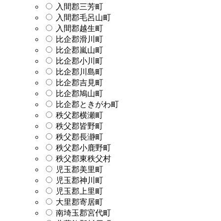
入間郡三芳町
入間郡毛呂山町
入間郡越生町
比企郡滑川町
比企郡嵐山町
比企郡小川町
比企郡川島町
比企郡吉見町
比企郡鳩山町
比企郡ときがわ町
秩父郡横瀬町
秩父郡皆野町
秩父郡長瀞町
秩父郡小鹿野町
秩父郡東秩父村
児玉郡美里町
児玉郡神川町
児玉郡上里町
大里郡寄居町
南埼玉郡宮代町