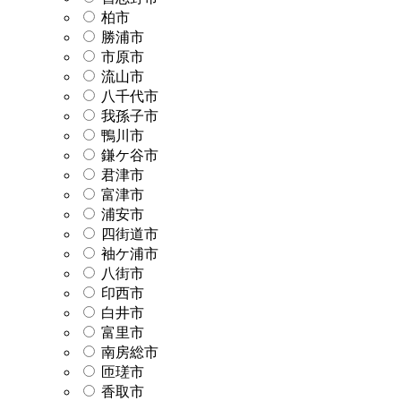
柏市
勝浦市
市原市
流山市
八千代市
我孫子市
鴨川市
鎌ケ谷市
君津市
富津市
浦安市
四街道市
袖ケ浦市
八街市
印西市
白井市
富里市
南房総市
匝瑳市
香取市