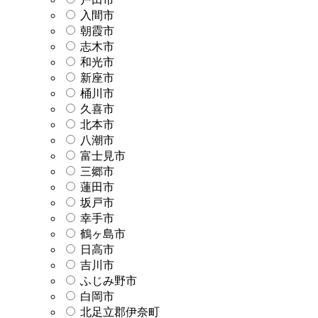
入間市
朝霞市
志木市
和光市
新座市
桶川市
久喜市
北本市
八潮市
富士見市
三郷市
蓮田市
坂戸市
幸手市
鶴ヶ島市
日高市
吉川市
ふじみ野市
白岡市
北足立郡伊奈町