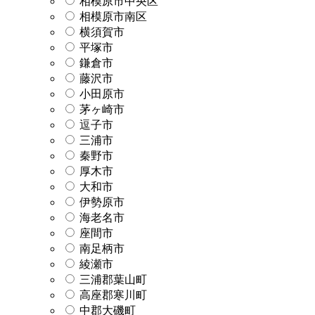
相模原市中央区
相模原市南区
横須賀市
平塚市
鎌倉市
藤沢市
小田原市
茅ヶ崎市
逗子市
三浦市
秦野市
厚木市
大和市
伊勢原市
海老名市
座間市
南足柄市
綾瀬市
三浦郡葉山町
高座郡寒川町
中郡大磯町