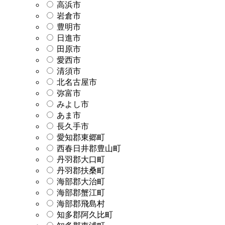
高浜市
岩倉市
豊明市
日進市
田原市
愛西市
清須市
北名古屋市
弥富市
みよし市
あま市
長久手市
愛知郡東郷町
西春日井郡豊山町
丹羽郡大口町
丹羽郡扶桑町
海部郡大治町
海部郡蟹江町
海部郡飛島村
知多郡阿久比町