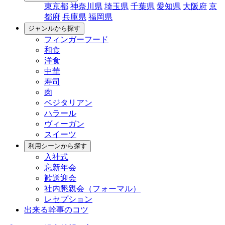
東京都
神奈川県
埼玉県
千葉県
愛知県
大阪府
京
都府
兵庫県
福岡県
ジャンルから探す
フィンガーフード
和食
洋食
中華
寿司
肉
ベジタリアン
ハラール
ヴィーガン
スイーツ
利用シーンから探す
入社式
忘新年会
歓送迎会
社内懇親会（フォーマル）
レセプション
出来る幹事のコツ