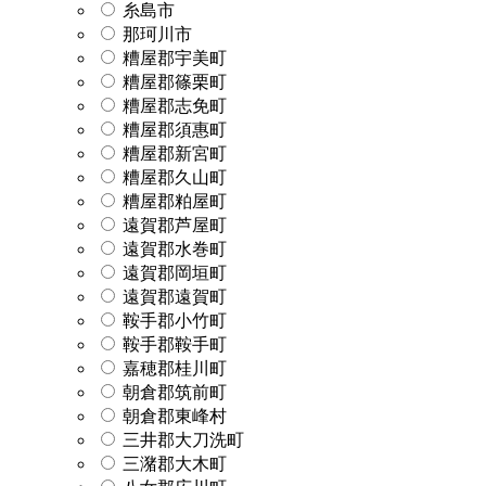
糸島市
那珂川市
糟屋郡宇美町
糟屋郡篠栗町
糟屋郡志免町
糟屋郡須惠町
糟屋郡新宮町
糟屋郡久山町
糟屋郡粕屋町
遠賀郡芦屋町
遠賀郡水巻町
遠賀郡岡垣町
遠賀郡遠賀町
鞍手郡小竹町
鞍手郡鞍手町
嘉穂郡桂川町
朝倉郡筑前町
朝倉郡東峰村
三井郡大刀洗町
三潴郡大木町