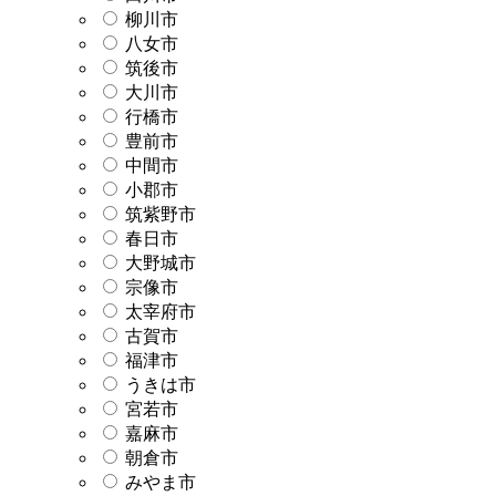
柳川市
八女市
筑後市
大川市
行橋市
豊前市
中間市
小郡市
筑紫野市
春日市
大野城市
宗像市
太宰府市
古賀市
福津市
うきは市
宮若市
嘉麻市
朝倉市
みやま市