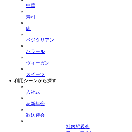
中華
寿司
肉
ベジタリアン
ハラール
ヴィーガン
スイーツ
利用シーンから探す
入社式
忘新年会
歓送迎会
社内懇親会