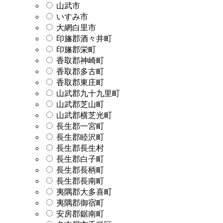
山武市
いすみ市
大網白里市
印旛郡酒々井町
印旛郡栄町
香取郡神崎町
香取郡多古町
香取郡東庄町
山武郡九十九里町
山武郡芝山町
山武郡横芝光町
長生郡一宮町
長生郡睦沢町
長生郡長生村
長生郡白子町
長生郡長柄町
長生郡長南町
夷隅郡大多喜町
夷隅郡御宿町
安房郡鋸南町