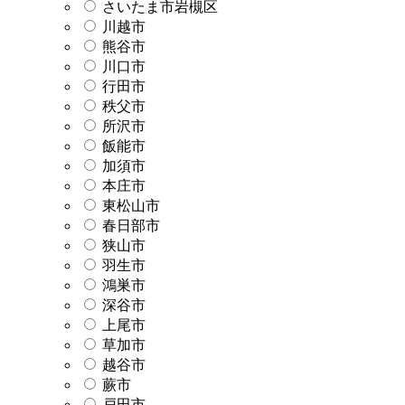
さいたま市岩槻区
川越市
熊谷市
川口市
行田市
秩父市
所沢市
飯能市
加須市
本庄市
東松山市
春日部市
狭山市
羽生市
鴻巣市
深谷市
上尾市
草加市
越谷市
蕨市
戸田市