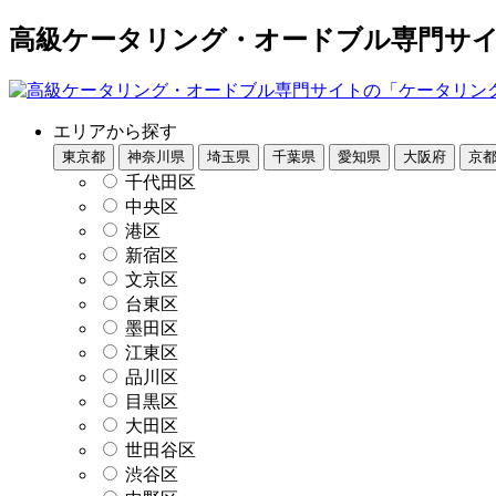
高級ケータリング・オードブル専門サイト
エリアから探す
東京都
神奈川県
埼玉県
千葉県
愛知県
大阪府
京
千代田区
中央区
港区
新宿区
文京区
台東区
墨田区
江東区
品川区
目黒区
大田区
世田谷区
渋谷区