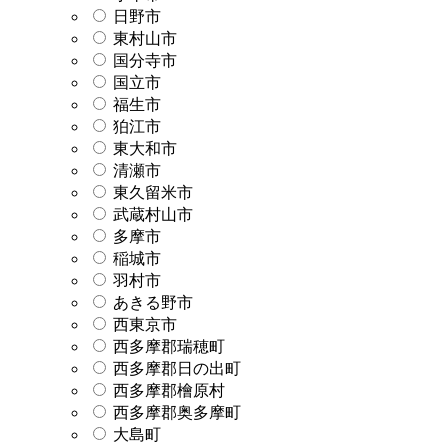
日野市
東村山市
国分寺市
国立市
福生市
狛江市
東大和市
清瀬市
東久留米市
武蔵村山市
多摩市
稲城市
羽村市
あきる野市
西東京市
西多摩郡瑞穂町
西多摩郡日の出町
西多摩郡檜原村
西多摩郡奥多摩町
大島町