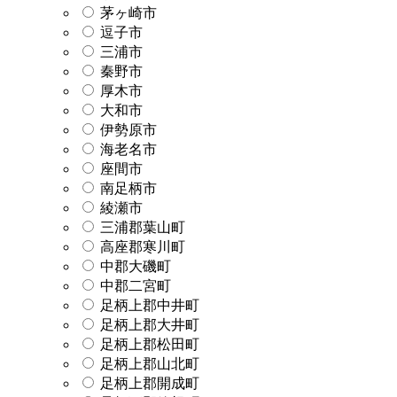
茅ヶ崎市
逗子市
三浦市
秦野市
厚木市
大和市
伊勢原市
海老名市
座間市
南足柄市
綾瀬市
三浦郡葉山町
高座郡寒川町
中郡大磯町
中郡二宮町
足柄上郡中井町
足柄上郡大井町
足柄上郡松田町
足柄上郡山北町
足柄上郡開成町