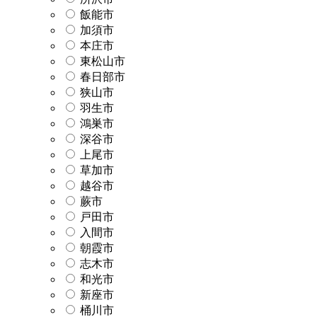
飯能市
加須市
本庄市
東松山市
春日部市
狭山市
羽生市
鴻巣市
深谷市
上尾市
草加市
越谷市
蕨市
戸田市
入間市
朝霞市
志木市
和光市
新座市
桶川市