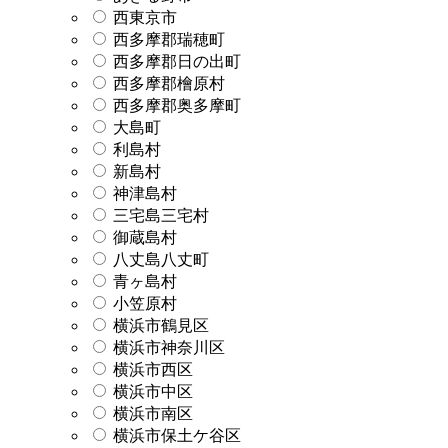
西東京市
西多摩郡瑞穂町
西多摩郡日の出町
西多摩郡檜原村
西多摩郡奥多摩町
大島町
利島村
新島村
神津島村
三宅島三宅村
御蔵島村
八丈島八丈町
青ヶ島村
小笠原村
横浜市鶴見区
横浜市神奈川区
横浜市西区
横浜市中区
横浜市南区
横浜市保土ケ谷区