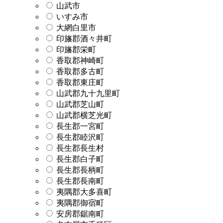
山武市
いすみ市
大網白里市
印旛郡酒々井町
印旛郡栄町
香取郡神崎町
香取郡多古町
香取郡東庄町
山武郡九十九里町
山武郡芝山町
山武郡横芝光町
長生郡一宮町
長生郡睦沢町
長生郡長生村
長生郡白子町
長生郡長柄町
長生郡長南町
夷隅郡大多喜町
夷隅郡御宿町
安房郡鋸南町