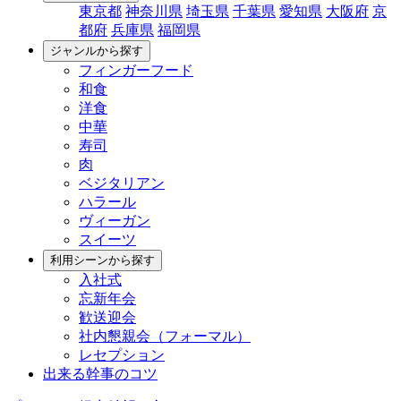
東京都
神奈川県
埼玉県
千葉県
愛知県
大阪府
京
都府
兵庫県
福岡県
ジャンルから探す
フィンガーフード
和食
洋食
中華
寿司
肉
ベジタリアン
ハラール
ヴィーガン
スイーツ
利用シーンから探す
入社式
忘新年会
歓送迎会
社内懇親会（フォーマル）
レセプション
出来る幹事のコツ