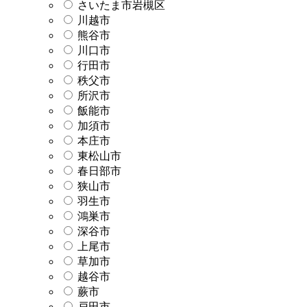
さいたま市岩槻区
川越市
熊谷市
川口市
行田市
秩父市
所沢市
飯能市
加須市
本庄市
東松山市
春日部市
狭山市
羽生市
鴻巣市
深谷市
上尾市
草加市
越谷市
蕨市
戸田市