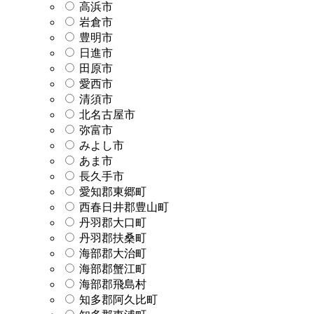
高浜市
岩倉市
豊明市
日進市
田原市
愛西市
清須市
北名古屋市
弥富市
みよし市
あま市
長久手市
愛知郡東郷町
西春日井郡豊山町
丹羽郡大口町
丹羽郡扶桑町
海部郡大治町
海部郡蟹江町
海部郡飛島村
知多郡阿久比町