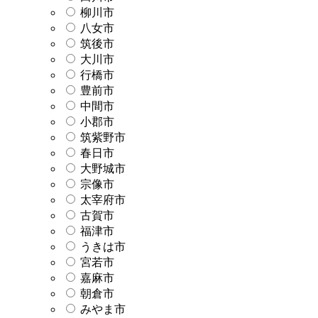
柳川市
八女市
筑後市
大川市
行橋市
豊前市
中間市
小郡市
筑紫野市
春日市
大野城市
宗像市
太宰府市
古賀市
福津市
うきは市
宮若市
嘉麻市
朝倉市
みやま市