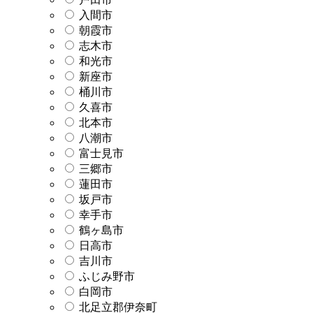
入間市
朝霞市
志木市
和光市
新座市
桶川市
久喜市
北本市
八潮市
富士見市
三郷市
蓮田市
坂戸市
幸手市
鶴ヶ島市
日高市
吉川市
ふじみ野市
白岡市
北足立郡伊奈町