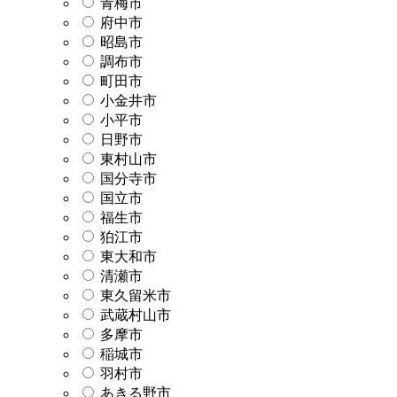
青梅市
府中市
昭島市
調布市
町田市
小金井市
小平市
日野市
東村山市
国分寺市
国立市
福生市
狛江市
東大和市
清瀬市
東久留米市
武蔵村山市
多摩市
稲城市
羽村市
あきる野市