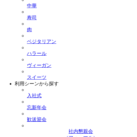
中華
寿司
肉
ベジタリアン
ハラール
ヴィーガン
スイーツ
利用シーンから探す
入社式
忘新年会
歓送迎会
社内懇親会