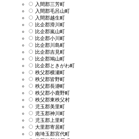
入間郡三芳町
入間郡毛呂山町
入間郡越生町
比企郡滑川町
比企郡嵐山町
比企郡小川町
比企郡川島町
比企郡吉見町
比企郡鳩山町
比企郡ときがわ町
秩父郡横瀬町
秩父郡皆野町
秩父郡長瀞町
秩父郡小鹿野町
秩父郡東秩父村
児玉郡美里町
児玉郡神川町
児玉郡上里町
大里郡寄居町
南埼玉郡宮代町