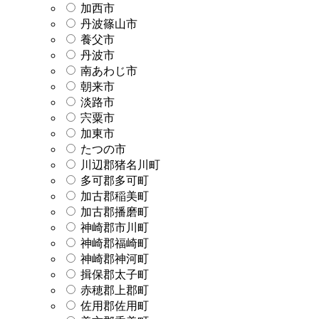
加西市
丹波篠山市
養父市
丹波市
南あわじ市
朝来市
淡路市
宍粟市
加東市
たつの市
川辺郡猪名川町
多可郡多可町
加古郡稲美町
加古郡播磨町
神崎郡市川町
神崎郡福崎町
神崎郡神河町
揖保郡太子町
赤穂郡上郡町
佐用郡佐用町