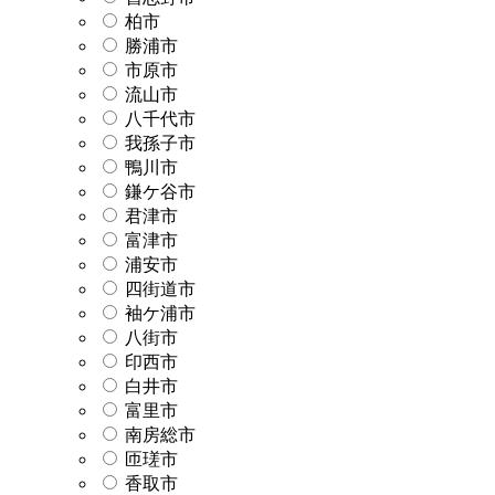
柏市
勝浦市
市原市
流山市
八千代市
我孫子市
鴨川市
鎌ケ谷市
君津市
富津市
浦安市
四街道市
袖ケ浦市
八街市
印西市
白井市
富里市
南房総市
匝瑳市
香取市