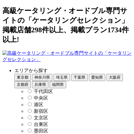
高級ケータリング・オードブル専門サ
イトの「ケータリングセレクション」
掲載店舗298件以上、掲載プラン1734件
以上!
エリアから探す
東京都
神奈川県
埼玉県
千葉県
愛知県
大阪府
京都府
兵庫県
福岡県
千代田区
中央区
港区
新宿区
文京区
台東区
墨田区