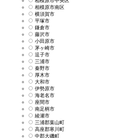
相模原市中央区
相模原市南区
横須賀市
平塚市
鎌倉市
藤沢市
小田原市
茅ヶ崎市
逗子市
三浦市
秦野市
厚木市
大和市
伊勢原市
海老名市
座間市
南足柄市
綾瀬市
三浦郡葉山町
高座郡寒川町
中郡大磯町