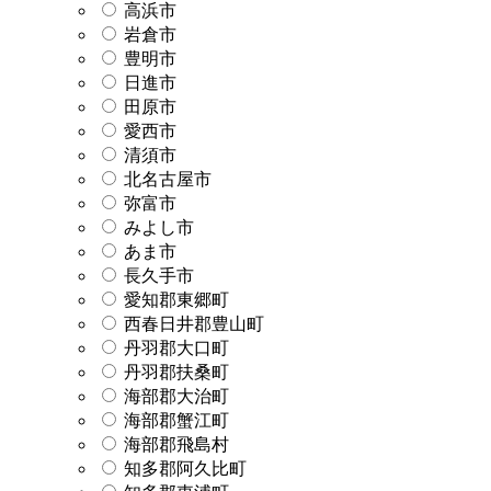
高浜市
岩倉市
豊明市
日進市
田原市
愛西市
清須市
北名古屋市
弥富市
みよし市
あま市
長久手市
愛知郡東郷町
西春日井郡豊山町
丹羽郡大口町
丹羽郡扶桑町
海部郡大治町
海部郡蟹江町
海部郡飛島村
知多郡阿久比町