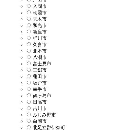
入間市
朝霞市
志木市
和光市
新座市
桶川市
久喜市
北本市
八潮市
富士見市
三郷市
蓮田市
坂戸市
幸手市
鶴ヶ島市
日高市
吉川市
ふじみ野市
白岡市
北足立郡伊奈町