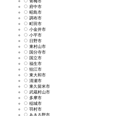
青梅市
府中市
昭島市
調布市
町田市
小金井市
小平市
日野市
東村山市
国分寺市
国立市
福生市
狛江市
東大和市
清瀬市
東久留米市
武蔵村山市
多摩市
稲城市
羽村市
あきる野市