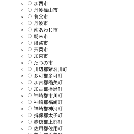
加西市
丹波篠山市
養父市
丹波市
南あわじ市
朝来市
淡路市
宍粟市
加東市
たつの市
川辺郡猪名川町
多可郡多可町
加古郡稲美町
加古郡播磨町
神崎郡市川町
神崎郡福崎町
神崎郡神河町
揖保郡太子町
赤穂郡上郡町
佐用郡佐用町