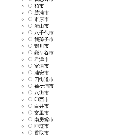
柏市
勝浦市
市原市
流山市
八千代市
我孫子市
鴨川市
鎌ケ谷市
君津市
富津市
浦安市
四街道市
袖ケ浦市
八街市
印西市
白井市
富里市
南房総市
匝瑳市
香取市