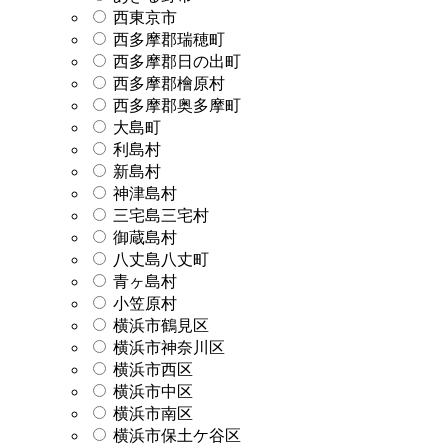
西東京市
西多摩郡瑞穂町
西多摩郡日の出町
西多摩郡檜原村
西多摩郡奥多摩町
大島町
利島村
新島村
神津島村
三宅島三宅村
御蔵島村
八丈島八丈町
青ヶ島村
小笠原村
横浜市鶴見区
横浜市神奈川区
横浜市西区
横浜市中区
横浜市南区
横浜市保土ケ谷区