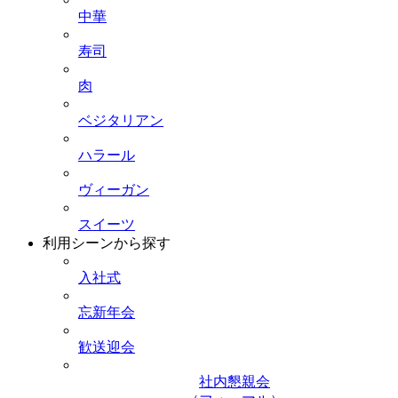
中華
寿司
肉
ベジタリアン
ハラール
ヴィーガン
スイーツ
利用シーンから探す
入社式
忘新年会
歓送迎会
社内懇親会