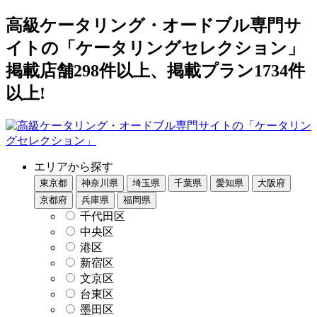
高級ケータリング・オードブル専門サ
イトの「ケータリングセレクション」
掲載店舗298件以上、掲載プラン1734件
以上!
エリアから探す
東京都
神奈川県
埼玉県
千葉県
愛知県
大阪府
京都府
兵庫県
福岡県
千代田区
中央区
港区
新宿区
文京区
台東区
墨田区