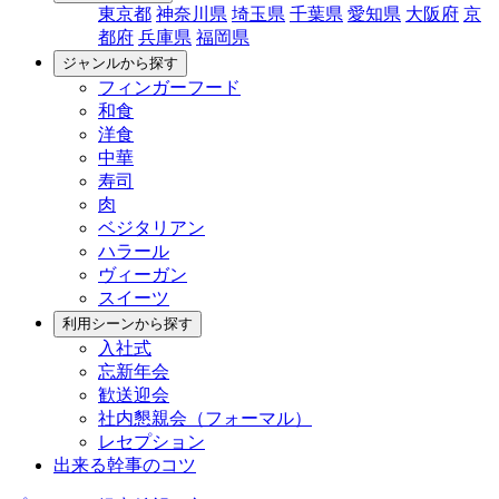
東京都
神奈川県
埼玉県
千葉県
愛知県
大阪府
京
都府
兵庫県
福岡県
ジャンルから探す
フィンガーフード
和食
洋食
中華
寿司
肉
ベジタリアン
ハラール
ヴィーガン
スイーツ
利用シーンから探す
入社式
忘新年会
歓送迎会
社内懇親会（フォーマル）
レセプション
出来る幹事のコツ