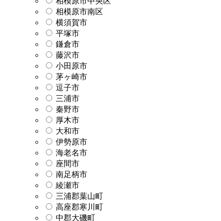
相模原市中央区
相模原市南区
横須賀市
平塚市
鎌倉市
藤沢市
小田原市
茅ヶ崎市
逗子市
三浦市
秦野市
厚木市
大和市
伊勢原市
海老名市
座間市
南足柄市
綾瀬市
三浦郡葉山町
高座郡寒川町
中郡大磯町