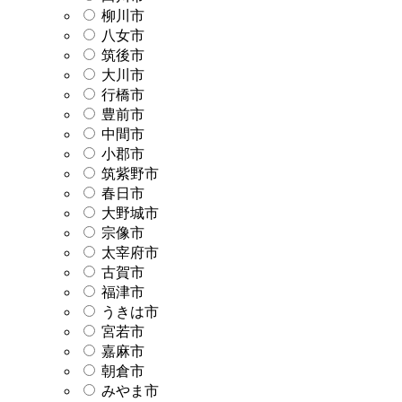
柳川市
八女市
筑後市
大川市
行橋市
豊前市
中間市
小郡市
筑紫野市
春日市
大野城市
宗像市
太宰府市
古賀市
福津市
うきは市
宮若市
嘉麻市
朝倉市
みやま市