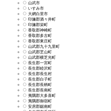
山武市
いすみ市
大網白里市
印旛郡酒々井町
印旛郡栄町
香取郡神崎町
香取郡多古町
香取郡東庄町
山武郡九十九里町
山武郡芝山町
山武郡横芝光町
長生郡一宮町
長生郡睦沢町
長生郡長生村
長生郡白子町
長生郡長柄町
長生郡長南町
夷隅郡大多喜町
夷隅郡御宿町
安房郡鋸南町