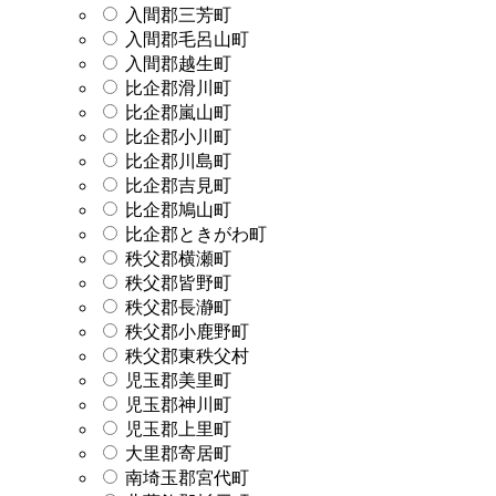
入間郡三芳町
入間郡毛呂山町
入間郡越生町
比企郡滑川町
比企郡嵐山町
比企郡小川町
比企郡川島町
比企郡吉見町
比企郡鳩山町
比企郡ときがわ町
秩父郡横瀬町
秩父郡皆野町
秩父郡長瀞町
秩父郡小鹿野町
秩父郡東秩父村
児玉郡美里町
児玉郡神川町
児玉郡上里町
大里郡寄居町
南埼玉郡宮代町