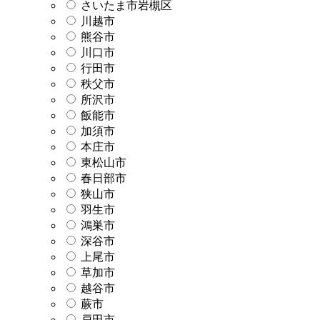
さいたま市岩槻区
川越市
熊谷市
川口市
行田市
秩父市
所沢市
飯能市
加須市
本庄市
東松山市
春日部市
狭山市
羽生市
鴻巣市
深谷市
上尾市
草加市
越谷市
蕨市
戸田市