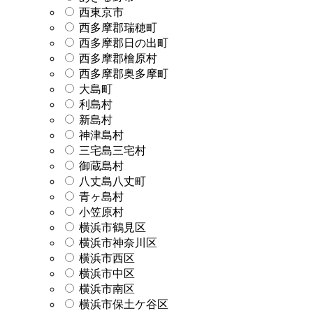
西東京市
西多摩郡瑞穂町
西多摩郡日の出町
西多摩郡檜原村
西多摩郡奥多摩町
大島町
利島村
新島村
神津島村
三宅島三宅村
御蔵島村
八丈島八丈町
青ヶ島村
小笠原村
横浜市鶴見区
横浜市神奈川区
横浜市西区
横浜市中区
横浜市南区
横浜市保土ケ谷区