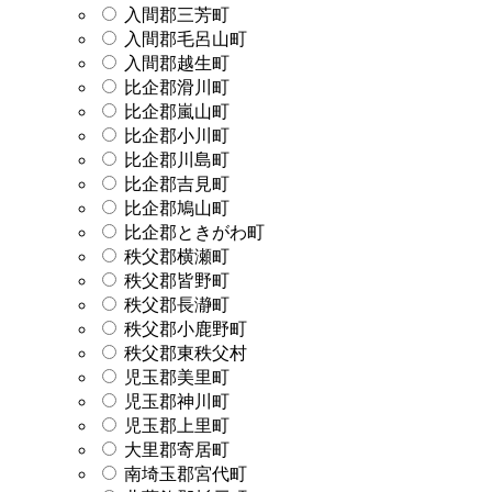
入間郡三芳町
入間郡毛呂山町
入間郡越生町
比企郡滑川町
比企郡嵐山町
比企郡小川町
比企郡川島町
比企郡吉見町
比企郡鳩山町
比企郡ときがわ町
秩父郡横瀬町
秩父郡皆野町
秩父郡長瀞町
秩父郡小鹿野町
秩父郡東秩父村
児玉郡美里町
児玉郡神川町
児玉郡上里町
大里郡寄居町
南埼玉郡宮代町