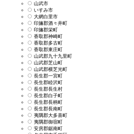
山武市
いすみ市
大網白里市
印旛郡酒々井町
印旛郡栄町
香取郡神崎町
香取郡多古町
香取郡東庄町
山武郡九十九里町
山武郡芝山町
山武郡横芝光町
長生郡一宮町
長生郡睦沢町
長生郡長生村
長生郡白子町
長生郡長柄町
長生郡長南町
夷隅郡大多喜町
夷隅郡御宿町
安房郡鋸南町