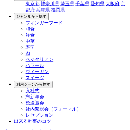
東京都
神奈川県
埼玉県
千葉県
愛知県
大阪府
京
都府
兵庫県
福岡県
ジャンルから探す
フィンガーフード
和食
洋食
中華
寿司
肉
ベジタリアン
ハラール
ヴィーガン
スイーツ
利用シーンから探す
入社式
忘新年会
歓送迎会
社内懇親会（フォーマル）
レセプション
出来る幹事のコツ