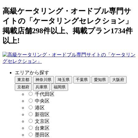
高級ケータリング・オードブル専門サ
イトの「ケータリングセレクション」
掲載店舗298件以上、掲載プラン1734件
以上!
エリアから探す
東京都
神奈川県
埼玉県
千葉県
愛知県
大阪府
京都府
兵庫県
福岡県
千代田区
中央区
港区
新宿区
文京区
台東区
墨田区