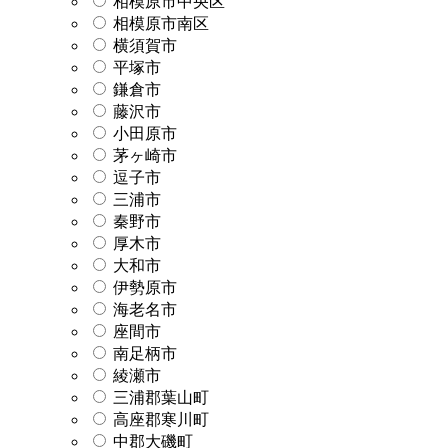
相模原市中央区
相模原市南区
横須賀市
平塚市
鎌倉市
藤沢市
小田原市
茅ヶ崎市
逗子市
三浦市
秦野市
厚木市
大和市
伊勢原市
海老名市
座間市
南足柄市
綾瀬市
三浦郡葉山町
高座郡寒川町
中郡大磯町