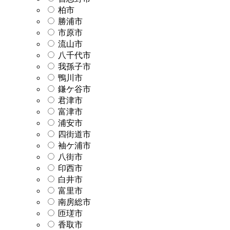
柏市
勝浦市
市原市
流山市
八千代市
我孫子市
鴨川市
鎌ケ谷市
君津市
富津市
浦安市
四街道市
袖ケ浦市
八街市
印西市
白井市
富里市
南房総市
匝瑳市
香取市