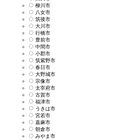
柳川市
八女市
筑後市
大川市
行橋市
豊前市
中間市
小郡市
筑紫野市
春日市
大野城市
宗像市
太宰府市
古賀市
福津市
うきは市
宮若市
嘉麻市
朝倉市
みやま市