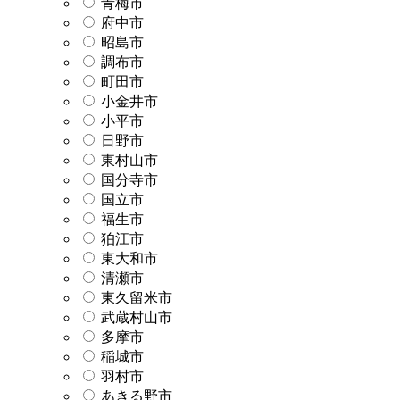
青梅市
府中市
昭島市
調布市
町田市
小金井市
小平市
日野市
東村山市
国分寺市
国立市
福生市
狛江市
東大和市
清瀬市
東久留米市
武蔵村山市
多摩市
稲城市
羽村市
あきる野市