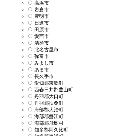
高浜市
岩倉市
豊明市
日進市
田原市
愛西市
清須市
北名古屋市
弥富市
みよし市
あま市
長久手市
愛知郡東郷町
西春日井郡豊山町
丹羽郡大口町
丹羽郡扶桑町
海部郡大治町
海部郡蟹江町
海部郡飛島村
知多郡阿久比町