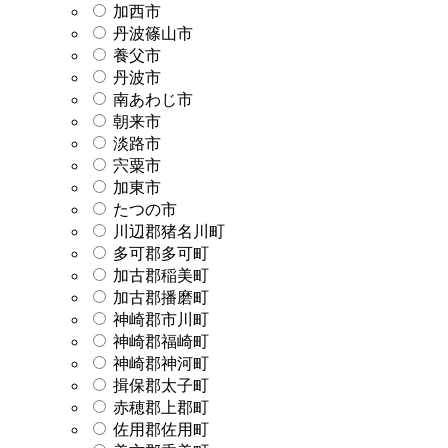
加西市
丹波篠山市
養父市
丹波市
南あわじ市
朝来市
淡路市
宍粟市
加東市
たつの市
川辺郡猪名川町
多可郡多可町
加古郡稲美町
加古郡播磨町
神崎郡市川町
神崎郡福崎町
神崎郡神河町
揖保郡太子町
赤穂郡上郡町
佐用郡佐用町