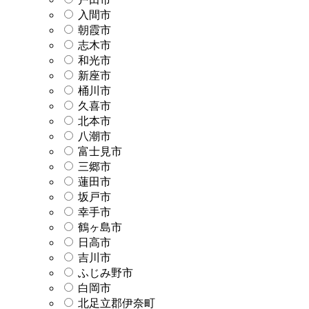
入間市
朝霞市
志木市
和光市
新座市
桶川市
久喜市
北本市
八潮市
富士見市
三郷市
蓮田市
坂戸市
幸手市
鶴ヶ島市
日高市
吉川市
ふじみ野市
白岡市
北足立郡伊奈町