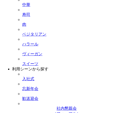
中華
寿司
肉
ベジタリアン
ハラール
ヴィーガン
スイーツ
利用シーンから探す
入社式
忘新年会
歓送迎会
社内懇親会