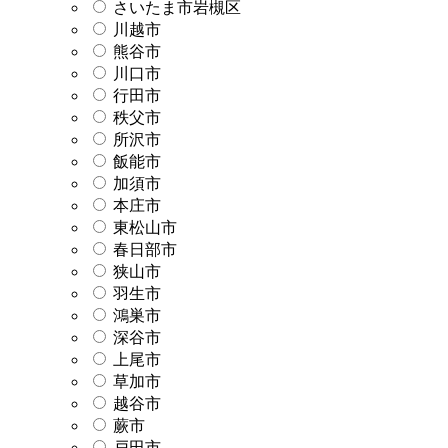
さいたま市岩槻区
川越市
熊谷市
川口市
行田市
秩父市
所沢市
飯能市
加須市
本庄市
東松山市
春日部市
狭山市
羽生市
鴻巣市
深谷市
上尾市
草加市
越谷市
蕨市
戸田市