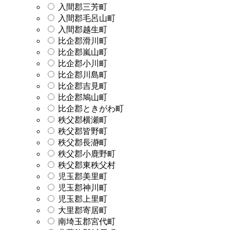
入間郡三芳町
入間郡毛呂山町
入間郡越生町
比企郡滑川町
比企郡嵐山町
比企郡小川町
比企郡川島町
比企郡吉見町
比企郡鳩山町
比企郡ときがわ町
秩父郡横瀬町
秩父郡皆野町
秩父郡長瀞町
秩父郡小鹿野町
秩父郡東秩父村
児玉郡美里町
児玉郡神川町
児玉郡上里町
大里郡寄居町
南埼玉郡宮代町