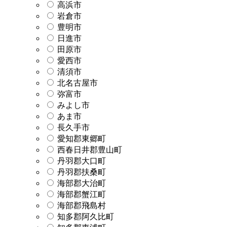
高浜市
岩倉市
豊明市
日進市
田原市
愛西市
清須市
北名古屋市
弥富市
みよし市
あま市
長久手市
愛知郡東郷町
西春日井郡豊山町
丹羽郡大口町
丹羽郡扶桑町
海部郡大治町
海部郡蟹江町
海部郡飛島村
知多郡阿久比町