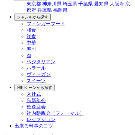
東京都
神奈川県
埼玉県
千葉県
愛知県
大阪府
京
都府
兵庫県
福岡県
ジャンルから探す
フィンガーフード
和食
洋食
中華
寿司
肉
ベジタリアン
ハラール
ヴィーガン
スイーツ
利用シーンから探す
入社式
忘新年会
歓送迎会
社内懇親会（フォーマル）
レセプション
出来る幹事のコツ