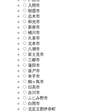
入間市
朝霞市
志木市
和光市
新座市
桶川市
久喜市
北本市
八潮市
富士見市
三郷市
蓮田市
坂戸市
幸手市
鶴ヶ島市
日高市
吉川市
ふじみ野市
白岡市
北足立郡伊奈町