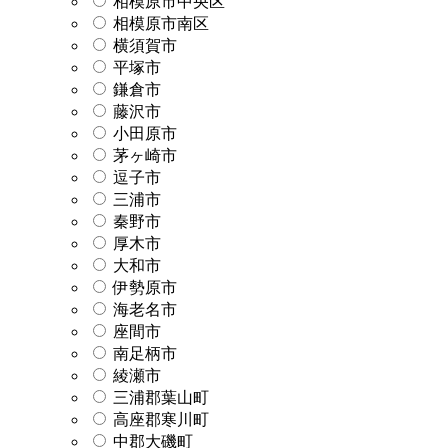
相模原市中央区
相模原市南区
横須賀市
平塚市
鎌倉市
藤沢市
小田原市
茅ヶ崎市
逗子市
三浦市
秦野市
厚木市
大和市
伊勢原市
海老名市
座間市
南足柄市
綾瀬市
三浦郡葉山町
高座郡寒川町
中郡大磯町