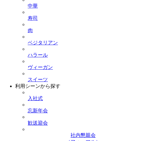
中華
寿司
肉
ベジタリアン
ハラール
ヴィーガン
スイーツ
利用シーンから探す
入社式
忘新年会
歓送迎会
社内懇親会