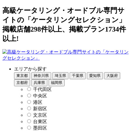
高級ケータリング・オードブル専門サ
イトの「ケータリングセレクション」
掲載店舗298件以上、掲載プラン1734件
以上!
エリアから探す
東京都
神奈川県
埼玉県
千葉県
愛知県
大阪府
京都府
兵庫県
福岡県
千代田区
中央区
港区
新宿区
文京区
台東区
墨田区