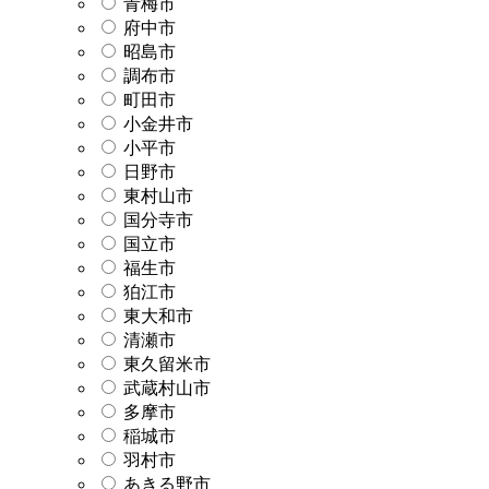
青梅市
府中市
昭島市
調布市
町田市
小金井市
小平市
日野市
東村山市
国分寺市
国立市
福生市
狛江市
東大和市
清瀬市
東久留米市
武蔵村山市
多摩市
稲城市
羽村市
あきる野市