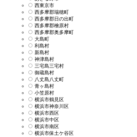
西東京市
西多摩郡瑞穂町
西多摩郡日の出町
西多摩郡檜原村
西多摩郡奥多摩町
大島町
利島村
新島村
神津島村
三宅島三宅村
御蔵島村
八丈島八丈町
青ヶ島村
小笠原村
横浜市鶴見区
横浜市神奈川区
横浜市西区
横浜市中区
横浜市南区
横浜市保土ケ谷区