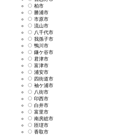
柏市
勝浦市
市原市
流山市
八千代市
我孫子市
鴨川市
鎌ケ谷市
君津市
富津市
浦安市
四街道市
袖ケ浦市
八街市
印西市
白井市
富里市
南房総市
匝瑳市
香取市