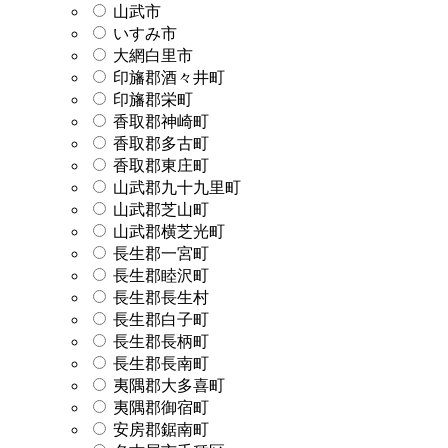
山武市
いすみ市
大網白里市
印旛郡酒々井町
印旛郡栄町
香取郡神崎町
香取郡多古町
香取郡東庄町
山武郡九十九里町
山武郡芝山町
山武郡横芝光町
長生郡一宮町
長生郡睦沢町
長生郡長生村
長生郡白子町
長生郡長柄町
長生郡長南町
夷隅郡大多喜町
夷隅郡御宿町
安房郡鋸南町