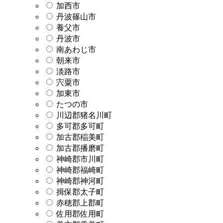
加西市
丹波篠山市
養父市
丹波市
南あわじ市
朝来市
淡路市
宍粟市
加東市
たつの市
川辺郡猪名川町
多可郡多可町
加古郡稲美町
加古郡播磨町
神崎郡市川町
神崎郡福崎町
神崎郡神河町
揖保郡太子町
赤穂郡上郡町
佐用郡佐用町