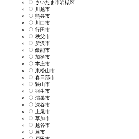
さいたま市岩槻区
川越市
熊谷市
川口市
行田市
秩父市
所沢市
飯能市
加須市
本庄市
東松山市
春日部市
狭山市
羽生市
鴻巣市
深谷市
上尾市
草加市
越谷市
蕨市
戸田市