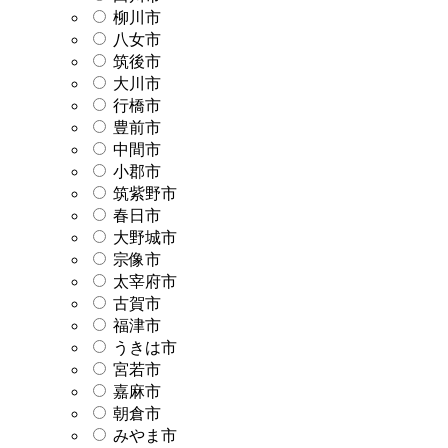
柳川市
八女市
筑後市
大川市
行橋市
豊前市
中間市
小郡市
筑紫野市
春日市
大野城市
宗像市
太宰府市
古賀市
福津市
うきは市
宮若市
嘉麻市
朝倉市
みやま市