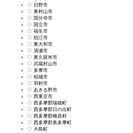
日野市
東村山市
国分寺市
国立市
福生市
狛江市
東大和市
清瀬市
東久留米市
武蔵村山市
多摩市
稲城市
羽村市
あきる野市
西東京市
西多摩郡瑞穂町
西多摩郡日の出町
西多摩郡檜原村
西多摩郡奥多摩町
大島町