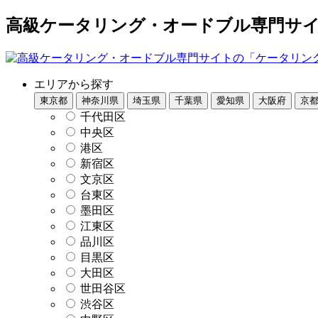
高級ケータリング・オードブル専門サイト
エリアから探す
東京都
神奈川県
埼玉県
千葉県
愛知県
大阪府
京
千代田区
中央区
港区
新宿区
文京区
台東区
墨田区
江東区
品川区
目黒区
大田区
世田谷区
渋谷区