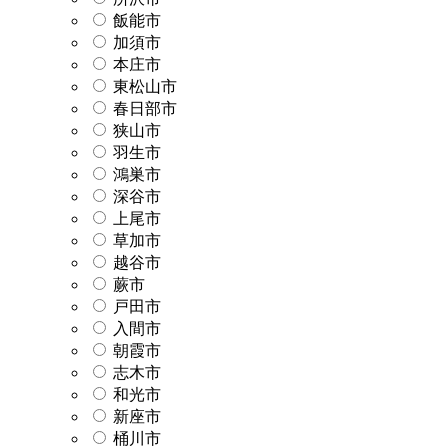
飯能市
加須市
本庄市
東松山市
春日部市
狭山市
羽生市
鴻巣市
深谷市
上尾市
草加市
越谷市
蕨市
戸田市
入間市
朝霞市
志木市
和光市
新座市
桶川市