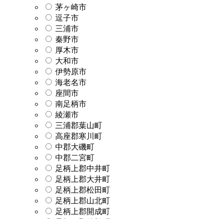
茅ヶ崎市
逗子市
三浦市
秦野市
厚木市
大和市
伊勢原市
海老名市
座間市
南足柄市
綾瀬市
三浦郡葉山町
高座郡寒川町
中郡大磯町
中郡二宮町
足柄上郡中井町
足柄上郡大井町
足柄上郡松田町
足柄上郡山北町
足柄上郡開成町