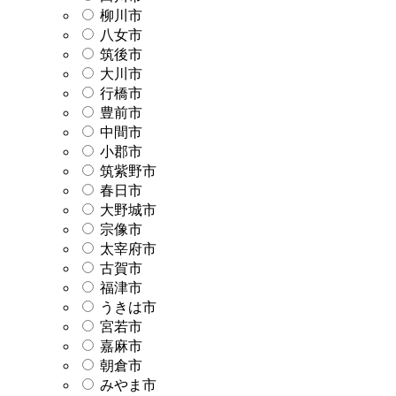
柳川市
八女市
筑後市
大川市
行橋市
豊前市
中間市
小郡市
筑紫野市
春日市
大野城市
宗像市
太宰府市
古賀市
福津市
うきは市
宮若市
嘉麻市
朝倉市
みやま市