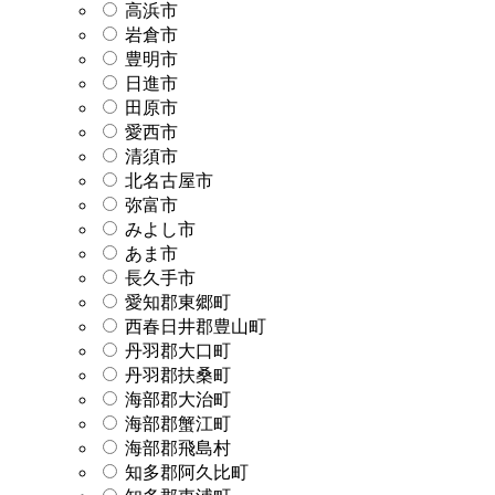
高浜市
岩倉市
豊明市
日進市
田原市
愛西市
清須市
北名古屋市
弥富市
みよし市
あま市
長久手市
愛知郡東郷町
西春日井郡豊山町
丹羽郡大口町
丹羽郡扶桑町
海部郡大治町
海部郡蟹江町
海部郡飛島村
知多郡阿久比町