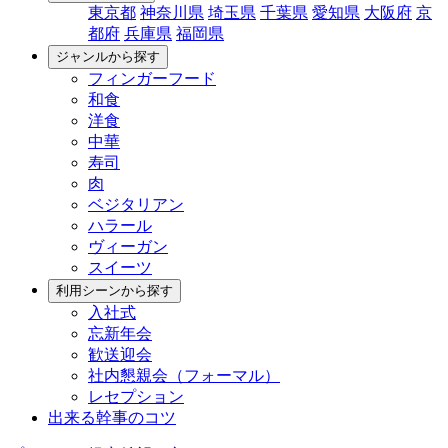
東京都
神奈川県
埼玉県
千葉県
愛知県
大阪府
京
都府
兵庫県
福岡県
ジャンルから探す
フィンガーフード
和食
洋食
中華
寿司
肉
ベジタリアン
ハラール
ヴィーガン
スイーツ
利用シーンから探す
入社式
忘新年会
歓送迎会
社内懇親会（フォーマル）
レセプション
出来る幹事のコツ