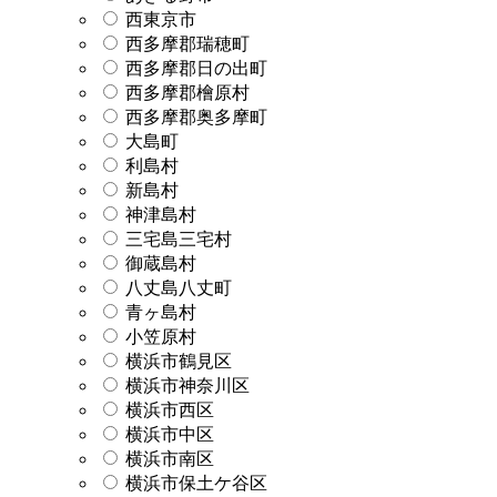
西東京市
西多摩郡瑞穂町
西多摩郡日の出町
西多摩郡檜原村
西多摩郡奥多摩町
大島町
利島村
新島村
神津島村
三宅島三宅村
御蔵島村
八丈島八丈町
青ヶ島村
小笠原村
横浜市鶴見区
横浜市神奈川区
横浜市西区
横浜市中区
横浜市南区
横浜市保土ケ谷区