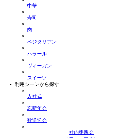
中華
寿司
肉
ベジタリアン
ハラール
ヴィーガン
スイーツ
利用シーンから探す
入社式
忘新年会
歓送迎会
社内懇親会