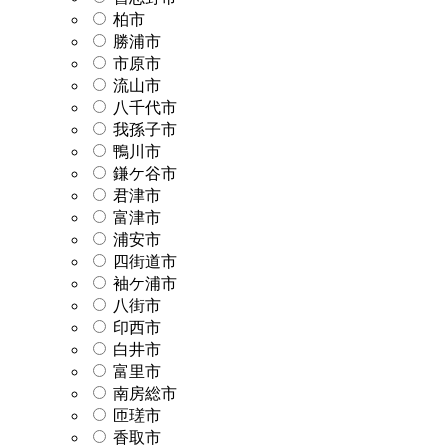
柏市
勝浦市
市原市
流山市
八千代市
我孫子市
鴨川市
鎌ケ谷市
君津市
富津市
浦安市
四街道市
袖ケ浦市
八街市
印西市
白井市
富里市
南房総市
匝瑳市
香取市