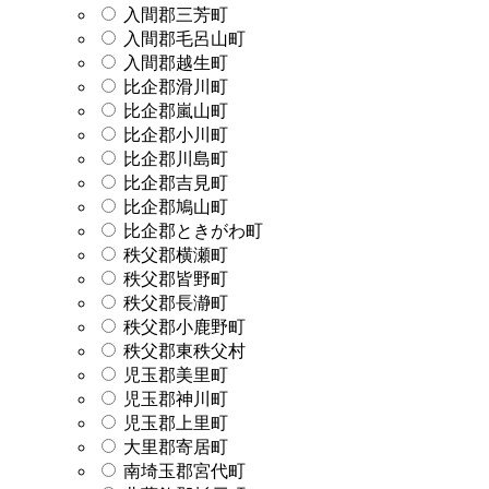
入間郡三芳町
入間郡毛呂山町
入間郡越生町
比企郡滑川町
比企郡嵐山町
比企郡小川町
比企郡川島町
比企郡吉見町
比企郡鳩山町
比企郡ときがわ町
秩父郡横瀬町
秩父郡皆野町
秩父郡長瀞町
秩父郡小鹿野町
秩父郡東秩父村
児玉郡美里町
児玉郡神川町
児玉郡上里町
大里郡寄居町
南埼玉郡宮代町