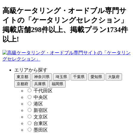
高級ケータリング・オードブル専門サ
イトの「ケータリングセレクション」
掲載店舗298件以上、掲載プラン1734件
以上!
エリアから探す
東京都
神奈川県
埼玉県
千葉県
愛知県
大阪府
京都府
兵庫県
福岡県
千代田区
中央区
港区
新宿区
文京区
台東区
墨田区