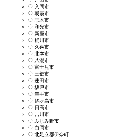
入間市
朝霞市
志木市
和光市
新座市
桶川市
久喜市
北本市
八潮市
富士見市
三郷市
蓮田市
坂戸市
幸手市
鶴ヶ島市
日高市
吉川市
ふじみ野市
白岡市
北足立郡伊奈町