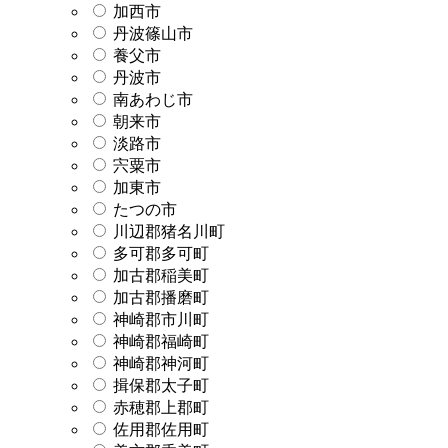
加西市
丹波篠山市
養父市
丹波市
南あわじ市
朝来市
淡路市
宍粟市
加東市
たつの市
川辺郡猪名川町
多可郡多可町
加古郡稲美町
加古郡播磨町
神崎郡市川町
神崎郡福崎町
神崎郡神河町
揖保郡太子町
赤穂郡上郡町
佐用郡佐用町