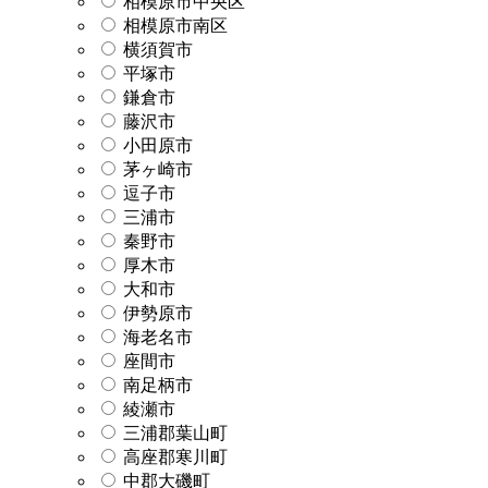
相模原市中央区
相模原市南区
横須賀市
平塚市
鎌倉市
藤沢市
小田原市
茅ヶ崎市
逗子市
三浦市
秦野市
厚木市
大和市
伊勢原市
海老名市
座間市
南足柄市
綾瀬市
三浦郡葉山町
高座郡寒川町
中郡大磯町