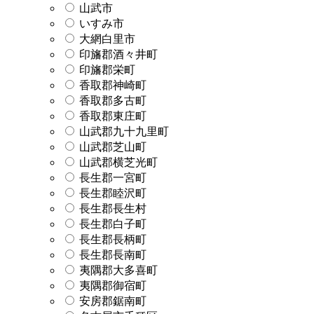
山武市
いすみ市
大網白里市
印旛郡酒々井町
印旛郡栄町
香取郡神崎町
香取郡多古町
香取郡東庄町
山武郡九十九里町
山武郡芝山町
山武郡横芝光町
長生郡一宮町
長生郡睦沢町
長生郡長生村
長生郡白子町
長生郡長柄町
長生郡長南町
夷隅郡大多喜町
夷隅郡御宿町
安房郡鋸南町