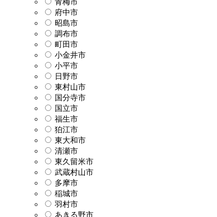
青梅市
府中市
昭島市
調布市
町田市
小金井市
小平市
日野市
東村山市
国分寺市
国立市
福生市
狛江市
東大和市
清瀬市
東久留米市
武蔵村山市
多摩市
稲城市
羽村市
あきる野市