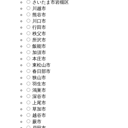
さいたま市岩槻区
川越市
熊谷市
川口市
行田市
秩父市
所沢市
飯能市
加須市
本庄市
東松山市
春日部市
狭山市
羽生市
鴻巣市
深谷市
上尾市
草加市
越谷市
蕨市
戸田市