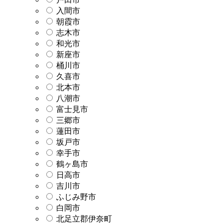
入間市
朝霞市
志木市
和光市
新座市
桶川市
久喜市
北本市
八潮市
富士見市
三郷市
蓮田市
坂戸市
幸手市
鶴ヶ島市
日高市
吉川市
ふじみ野市
白岡市
北足立郡伊奈町