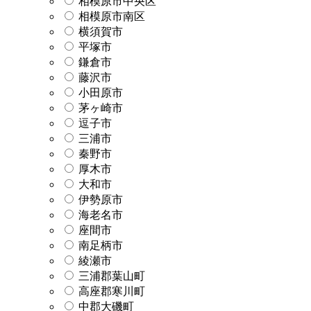
相模原市中央区
相模原市南区
横須賀市
平塚市
鎌倉市
藤沢市
小田原市
茅ヶ崎市
逗子市
三浦市
秦野市
厚木市
大和市
伊勢原市
海老名市
座間市
南足柄市
綾瀬市
三浦郡葉山町
高座郡寒川町
中郡大磯町