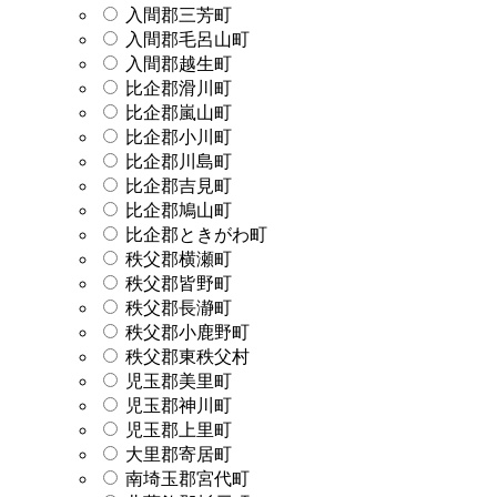
入間郡三芳町
入間郡毛呂山町
入間郡越生町
比企郡滑川町
比企郡嵐山町
比企郡小川町
比企郡川島町
比企郡吉見町
比企郡鳩山町
比企郡ときがわ町
秩父郡横瀬町
秩父郡皆野町
秩父郡長瀞町
秩父郡小鹿野町
秩父郡東秩父村
児玉郡美里町
児玉郡神川町
児玉郡上里町
大里郡寄居町
南埼玉郡宮代町