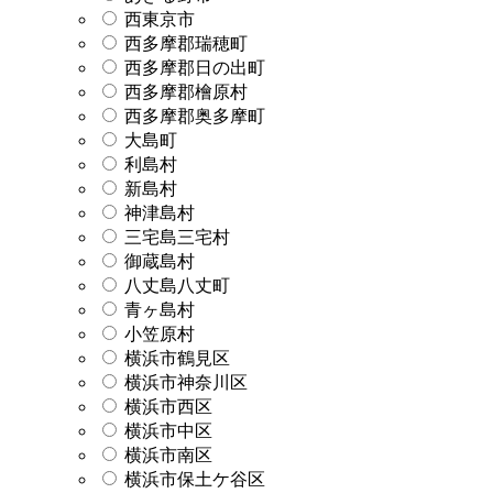
西東京市
西多摩郡瑞穂町
西多摩郡日の出町
西多摩郡檜原村
西多摩郡奥多摩町
大島町
利島村
新島村
神津島村
三宅島三宅村
御蔵島村
八丈島八丈町
青ヶ島村
小笠原村
横浜市鶴見区
横浜市神奈川区
横浜市西区
横浜市中区
横浜市南区
横浜市保土ケ谷区