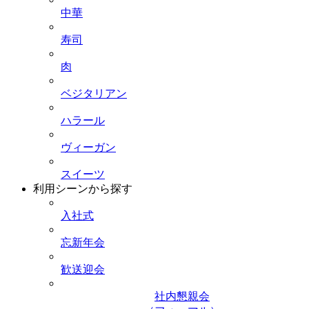
中華
寿司
肉
ベジタリアン
ハラール
ヴィーガン
スイーツ
利用シーンから探す
入社式
忘新年会
歓送迎会
社内懇親会