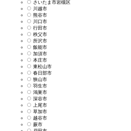
さいたま市岩槻区
川越市
熊谷市
川口市
行田市
秩父市
所沢市
飯能市
加須市
本庄市
東松山市
春日部市
狭山市
羽生市
鴻巣市
深谷市
上尾市
草加市
越谷市
蕨市
戸田市