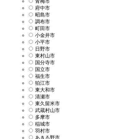
青梅市
府中市
昭島市
調布市
町田市
小金井市
小平市
日野市
東村山市
国分寺市
国立市
福生市
狛江市
東大和市
清瀬市
東久留米市
武蔵村山市
多摩市
稲城市
羽村市
あきる野市