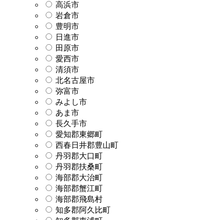
高浜市
岩倉市
豊明市
日進市
田原市
愛西市
清須市
北名古屋市
弥富市
みよし市
あま市
長久手市
愛知郡東郷町
西春日井郡豊山町
丹羽郡大口町
丹羽郡扶桑町
海部郡大治町
海部郡蟹江町
海部郡飛島村
知多郡阿久比町