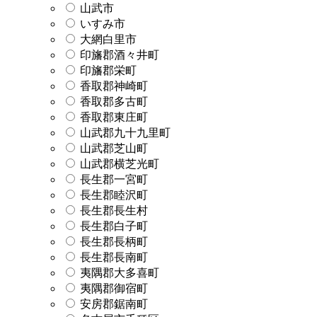
山武市
いすみ市
大網白里市
印旛郡酒々井町
印旛郡栄町
香取郡神崎町
香取郡多古町
香取郡東庄町
山武郡九十九里町
山武郡芝山町
山武郡横芝光町
長生郡一宮町
長生郡睦沢町
長生郡長生村
長生郡白子町
長生郡長柄町
長生郡長南町
夷隅郡大多喜町
夷隅郡御宿町
安房郡鋸南町