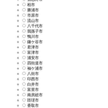
柏市
勝浦市
市原市
流山市
八千代市
我孫子市
鴨川市
鎌ケ谷市
君津市
富津市
浦安市
四街道市
袖ケ浦市
八街市
印西市
白井市
富里市
南房総市
匝瑳市
香取市