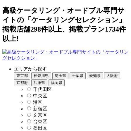
高級ケータリング・オードブル専門サ
イトの「ケータリングセレクション」
掲載店舗298件以上、掲載プラン1734件
以上!
エリアから探す
東京都
神奈川県
埼玉県
千葉県
愛知県
大阪府
京都府
兵庫県
福岡県
千代田区
中央区
港区
新宿区
文京区
台東区
墨田区