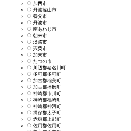
加西市
丹波篠山市
養父市
丹波市
南あわじ市
朝来市
淡路市
宍粟市
加東市
たつの市
川辺郡猪名川町
多可郡多可町
加古郡稲美町
加古郡播磨町
神崎郡市川町
神崎郡福崎町
神崎郡神河町
揖保郡太子町
赤穂郡上郡町
佐用郡佐用町