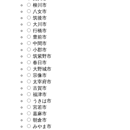
柳川市
八女市
筑後市
大川市
行橋市
豊前市
中間市
小郡市
筑紫野市
春日市
大野城市
宗像市
太宰府市
古賀市
福津市
うきは市
宮若市
嘉麻市
朝倉市
みやま市