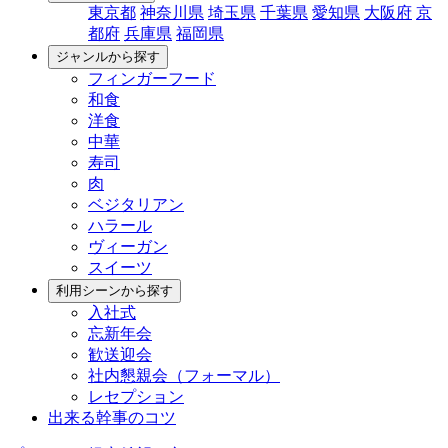
東京都
神奈川県
埼玉県
千葉県
愛知県
大阪府
京
都府
兵庫県
福岡県
ジャンルから探す
フィンガーフード
和食
洋食
中華
寿司
肉
ベジタリアン
ハラール
ヴィーガン
スイーツ
利用シーンから探す
入社式
忘新年会
歓送迎会
社内懇親会（フォーマル）
レセプション
出来る幹事のコツ