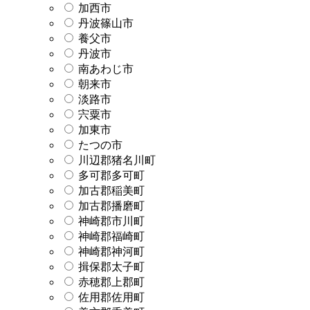
加西市
丹波篠山市
養父市
丹波市
南あわじ市
朝来市
淡路市
宍粟市
加東市
たつの市
川辺郡猪名川町
多可郡多可町
加古郡稲美町
加古郡播磨町
神崎郡市川町
神崎郡福崎町
神崎郡神河町
揖保郡太子町
赤穂郡上郡町
佐用郡佐用町