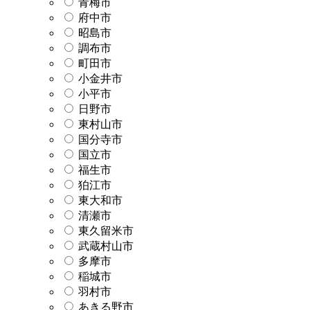
青梅市
府中市
昭島市
調布市
町田市
小金井市
小平市
日野市
東村山市
国分寺市
国立市
福生市
狛江市
東大和市
清瀬市
東久留米市
武蔵村山市
多摩市
稲城市
羽村市
あきる野市