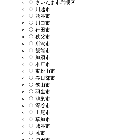
さいたま市岩槻区
川越市
熊谷市
川口市
行田市
秩父市
所沢市
飯能市
加須市
本庄市
東松山市
春日部市
狭山市
羽生市
鴻巣市
深谷市
上尾市
草加市
越谷市
蕨市
戸田市