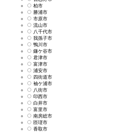
柏市
勝浦市
市原市
流山市
八千代市
我孫子市
鴨川市
鎌ケ谷市
君津市
富津市
浦安市
四街道市
袖ケ浦市
八街市
印西市
白井市
富里市
南房総市
匝瑳市
香取市