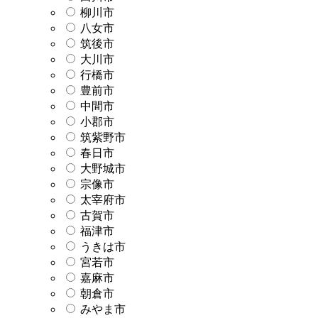
柳川市
八女市
筑後市
大川市
行橋市
豊前市
中間市
小郡市
筑紫野市
春日市
大野城市
宗像市
太宰府市
古賀市
福津市
うきは市
宮若市
嘉麻市
朝倉市
みやま市