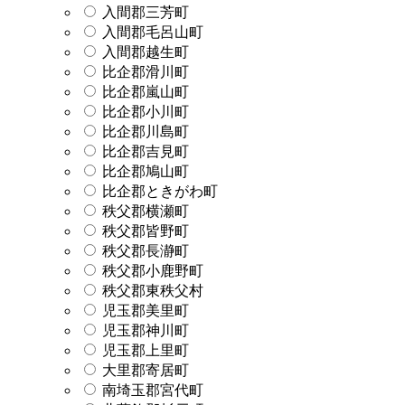
入間郡三芳町
入間郡毛呂山町
入間郡越生町
比企郡滑川町
比企郡嵐山町
比企郡小川町
比企郡川島町
比企郡吉見町
比企郡鳩山町
比企郡ときがわ町
秩父郡横瀬町
秩父郡皆野町
秩父郡長瀞町
秩父郡小鹿野町
秩父郡東秩父村
児玉郡美里町
児玉郡神川町
児玉郡上里町
大里郡寄居町
南埼玉郡宮代町