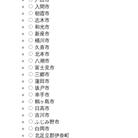
入間市
朝霞市
志木市
和光市
新座市
桶川市
久喜市
北本市
八潮市
富士見市
三郷市
蓮田市
坂戸市
幸手市
鶴ヶ島市
日高市
吉川市
ふじみ野市
白岡市
北足立郡伊奈町