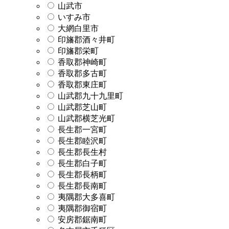
山武市
いすみ市
大網白里市
印旛郡酒々井町
印旛郡栄町
香取郡神崎町
香取郡多古町
香取郡東庄町
山武郡九十九里町
山武郡芝山町
山武郡横芝光町
長生郡一宮町
長生郡睦沢町
長生郡長生村
長生郡白子町
長生郡長柄町
長生郡長南町
夷隅郡大多喜町
夷隅郡御宿町
安房郡鋸南町