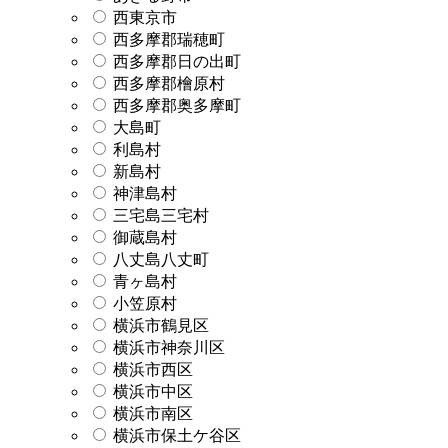
西東京市
西多摩郡瑞穂町
西多摩郡日の出町
西多摩郡檜原村
西多摩郡奥多摩町
大島町
利島村
新島村
神津島村
三宅島三宅村
御蔵島村
八丈島八丈町
青ヶ島村
小笠原村
横浜市鶴見区
横浜市神奈川区
横浜市西区
横浜市中区
横浜市南区
横浜市保土ケ谷区