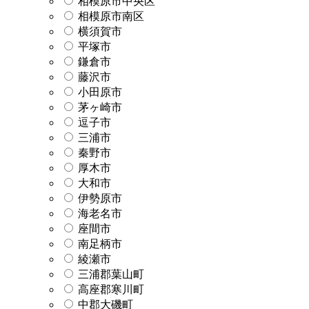
相模原市中央区
相模原市南区
横須賀市
平塚市
鎌倉市
藤沢市
小田原市
茅ヶ崎市
逗子市
三浦市
秦野市
厚木市
大和市
伊勢原市
海老名市
座間市
南足柄市
綾瀬市
三浦郡葉山町
高座郡寒川町
中郡大磯町