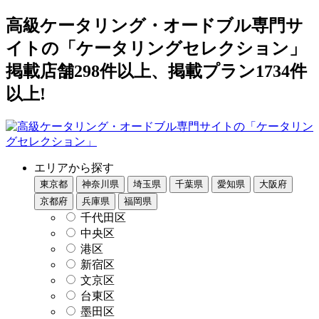
高級ケータリング・オードブル専門サ
イトの「ケータリングセレクション」
掲載店舗298件以上、掲載プラン1734件
以上!
エリアから探す
東京都
神奈川県
埼玉県
千葉県
愛知県
大阪府
京都府
兵庫県
福岡県
千代田区
中央区
港区
新宿区
文京区
台東区
墨田区