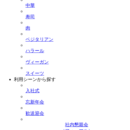
中華
寿司
肉
ベジタリアン
ハラール
ヴィーガン
スイーツ
利用シーンから探す
入社式
忘新年会
歓送迎会
社内懇親会