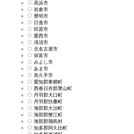
高浜市
岩倉市
豊明市
日進市
田原市
愛西市
清須市
北名古屋市
弥富市
みよし市
あま市
長久手市
愛知郡東郷町
西春日井郡豊山町
丹羽郡大口町
丹羽郡扶桑町
海部郡大治町
海部郡蟹江町
海部郡飛島村
知多郡阿久比町