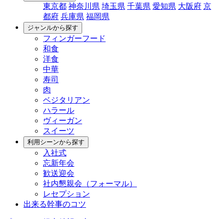
東京都
神奈川県
埼玉県
千葉県
愛知県
大阪府
京
都府
兵庫県
福岡県
ジャンルから探す
フィンガーフード
和食
洋食
中華
寿司
肉
ベジタリアン
ハラール
ヴィーガン
スイーツ
利用シーンから探す
入社式
忘新年会
歓送迎会
社内懇親会（フォーマル）
レセプション
出来る幹事のコツ