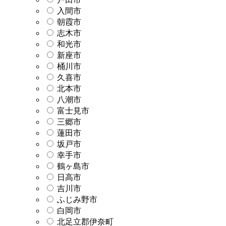
入間市
朝霞市
志木市
和光市
新座市
桶川市
久喜市
北本市
八潮市
富士見市
三郷市
蓮田市
坂戸市
幸手市
鶴ヶ島市
日高市
吉川市
ふじみ野市
白岡市
北足立郡伊奈町