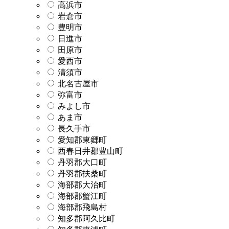
高浜市
岩倉市
豊明市
日進市
田原市
愛西市
清須市
北名古屋市
弥富市
みよし市
あま市
長久手市
愛知郡東郷町
西春日井郡豊山町
丹羽郡大口町
丹羽郡扶桑町
海部郡大治町
海部郡蟹江町
海部郡飛島村
知多郡阿久比町