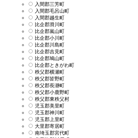
入間郡三芳町
入間郡毛呂山町
入間郡越生町
比企郡滑川町
比企郡嵐山町
比企郡小川町
比企郡川島町
比企郡吉見町
比企郡鳩山町
比企郡ときがわ町
秩父郡横瀬町
秩父郡皆野町
秩父郡長瀞町
秩父郡小鹿野町
秩父郡東秩父村
児玉郡美里町
児玉郡神川町
児玉郡上里町
大里郡寄居町
南埼玉郡宮代町