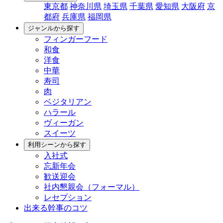
東京都
神奈川県
埼玉県
千葉県
愛知県
大阪府
京
都府
兵庫県
福岡県
ジャンルから探す
フィンガーフード
和食
洋食
中華
寿司
肉
ベジタリアン
ハラール
ヴィーガン
スイーツ
利用シーンから探す
入社式
忘新年会
歓送迎会
社内懇親会（フォーマル）
レセプション
出来る幹事のコツ