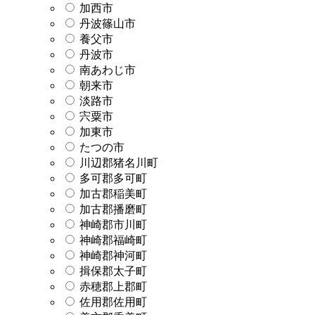
加西市
丹波篠山市
養父市
丹波市
南あわじ市
朝来市
淡路市
宍粟市
加東市
たつの市
川辺郡猪名川町
多可郡多可町
加古郡稲美町
加古郡播磨町
神崎郡市川町
神崎郡福崎町
神崎郡神河町
揖保郡太子町
赤穂郡上郡町
佐用郡佐用町