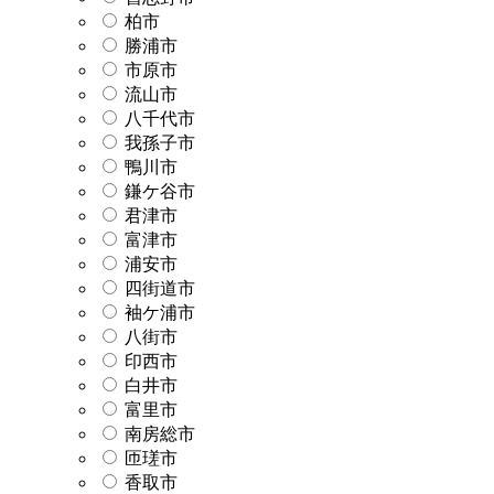
柏市
勝浦市
市原市
流山市
八千代市
我孫子市
鴨川市
鎌ケ谷市
君津市
富津市
浦安市
四街道市
袖ケ浦市
八街市
印西市
白井市
富里市
南房総市
匝瑳市
香取市