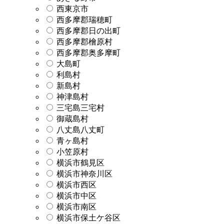
西東京市
西多摩郡瑞穂町
西多摩郡日の出町
西多摩郡檜原村
西多摩郡奥多摩町
大島町
利島村
新島村
神津島村
三宅島三宅村
御蔵島村
八丈島八丈町
青ヶ島村
小笠原村
横浜市鶴見区
横浜市神奈川区
横浜市西区
横浜市中区
横浜市南区
横浜市保土ケ谷区