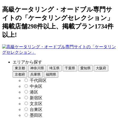
高級ケータリング・オードブル専門サ
イトの「ケータリングセレクション」
掲載店舗298件以上、掲載プラン1734件
以上!
エリアから探す
東京都
神奈川県
埼玉県
千葉県
愛知県
大阪府
京都府
兵庫県
福岡県
千代田区
中央区
港区
新宿区
文京区
台東区
墨田区