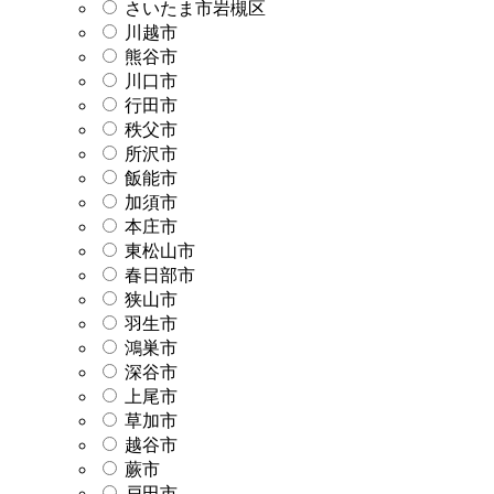
さいたま市岩槻区
川越市
熊谷市
川口市
行田市
秩父市
所沢市
飯能市
加須市
本庄市
東松山市
春日部市
狭山市
羽生市
鴻巣市
深谷市
上尾市
草加市
越谷市
蕨市
戸田市