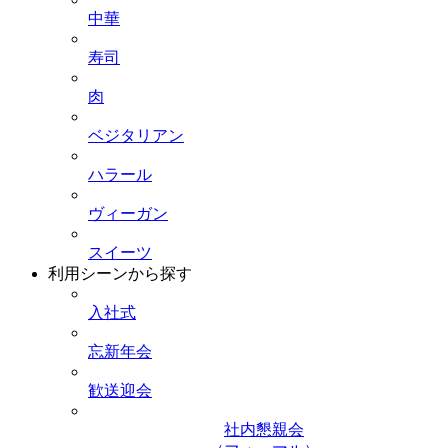
中華
寿司
肉
ベジタリアン
ハラール
ヴィーガン
スイーツ
利用シーンから探す
入社式
忘新年会
歓送迎会
社内懇親会