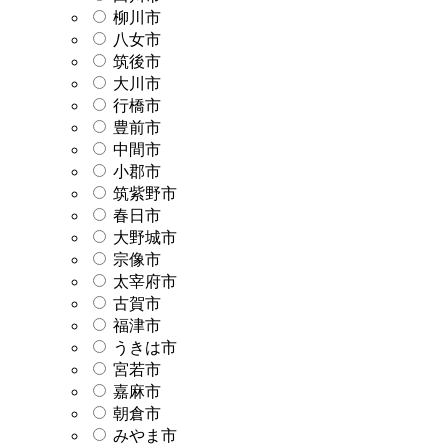
柳川市
八女市
筑後市
大川市
行橋市
豊前市
中間市
小郡市
筑紫野市
春日市
大野城市
宗像市
太宰府市
古賀市
福津市
うきは市
宮若市
嘉麻市
朝倉市
みやま市