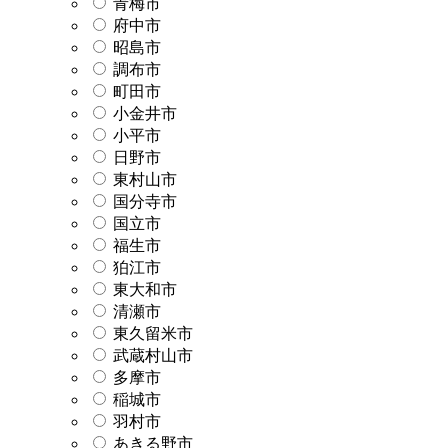
青梅市
府中市
昭島市
調布市
町田市
小金井市
小平市
日野市
東村山市
国分寺市
国立市
福生市
狛江市
東大和市
清瀬市
東久留米市
武蔵村山市
多摩市
稲城市
羽村市
あきる野市