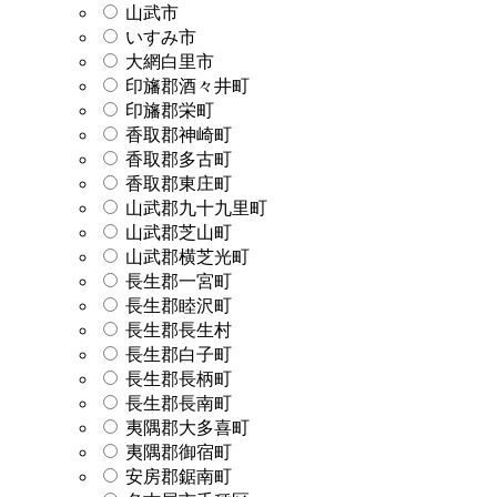
山武市
いすみ市
大網白里市
印旛郡酒々井町
印旛郡栄町
香取郡神崎町
香取郡多古町
香取郡東庄町
山武郡九十九里町
山武郡芝山町
山武郡横芝光町
長生郡一宮町
長生郡睦沢町
長生郡長生村
長生郡白子町
長生郡長柄町
長生郡長南町
夷隅郡大多喜町
夷隅郡御宿町
安房郡鋸南町