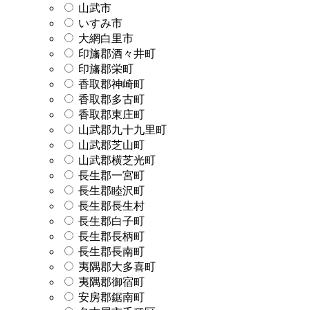
山武市
いすみ市
大網白里市
印旛郡酒々井町
印旛郡栄町
香取郡神崎町
香取郡多古町
香取郡東庄町
山武郡九十九里町
山武郡芝山町
山武郡横芝光町
長生郡一宮町
長生郡睦沢町
長生郡長生村
長生郡白子町
長生郡長柄町
長生郡長南町
夷隅郡大多喜町
夷隅郡御宿町
安房郡鋸南町