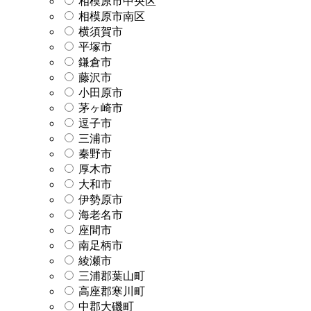
相模原市中央区
相模原市南区
横須賀市
平塚市
鎌倉市
藤沢市
小田原市
茅ヶ崎市
逗子市
三浦市
秦野市
厚木市
大和市
伊勢原市
海老名市
座間市
南足柄市
綾瀬市
三浦郡葉山町
高座郡寒川町
中郡大磯町