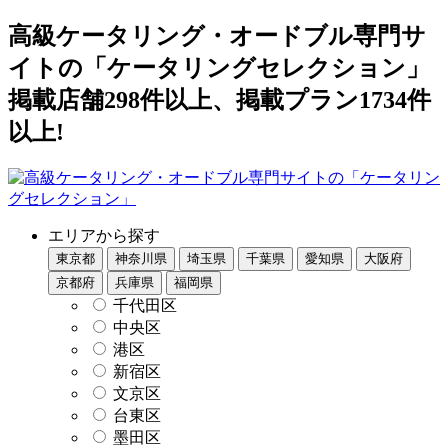
高級ケータリング・オードブル専門サ
イトの「ケータリングセレクション」
掲載店舗298件以上、掲載プラン1734件
以上!
エリアから探す
東京都
神奈川県
埼玉県
千葉県
愛知県
大阪府
京都府
兵庫県
福岡県
千代田区
中央区
港区
新宿区
文京区
台東区
墨田区