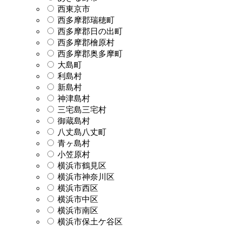
西東京市
西多摩郡瑞穂町
西多摩郡日の出町
西多摩郡檜原村
西多摩郡奥多摩町
大島町
利島村
新島村
神津島村
三宅島三宅村
御蔵島村
八丈島八丈町
青ヶ島村
小笠原村
横浜市鶴見区
横浜市神奈川区
横浜市西区
横浜市中区
横浜市南区
横浜市保土ケ谷区