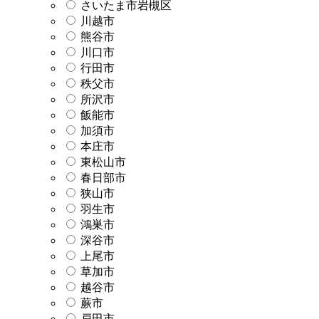
さいたま市岩槻区
川越市
熊谷市
川口市
行田市
秩父市
所沢市
飯能市
加須市
本庄市
東松山市
春日部市
狭山市
羽生市
鴻巣市
深谷市
上尾市
草加市
越谷市
蕨市
戸田市