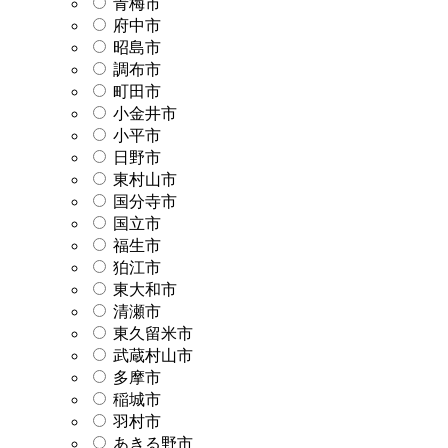
青梅市
府中市
昭島市
調布市
町田市
小金井市
小平市
日野市
東村山市
国分寺市
国立市
福生市
狛江市
東大和市
清瀬市
東久留米市
武蔵村山市
多摩市
稲城市
羽村市
あきる野市