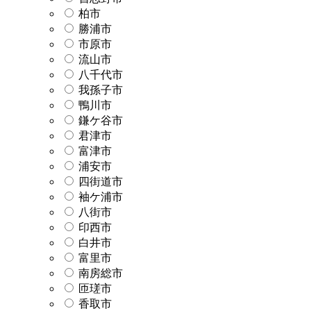
柏市
勝浦市
市原市
流山市
八千代市
我孫子市
鴨川市
鎌ケ谷市
君津市
富津市
浦安市
四街道市
袖ケ浦市
八街市
印西市
白井市
富里市
南房総市
匝瑳市
香取市