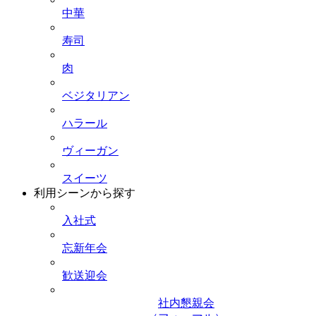
中華
寿司
肉
ベジタリアン
ハラール
ヴィーガン
スイーツ
利用シーンから探す
入社式
忘新年会
歓送迎会
社内懇親会