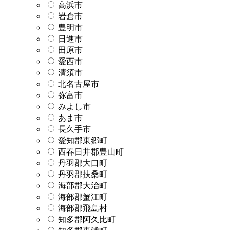
高浜市
岩倉市
豊明市
日進市
田原市
愛西市
清須市
北名古屋市
弥富市
みよし市
あま市
長久手市
愛知郡東郷町
西春日井郡豊山町
丹羽郡大口町
丹羽郡扶桑町
海部郡大治町
海部郡蟹江町
海部郡飛島村
知多郡阿久比町