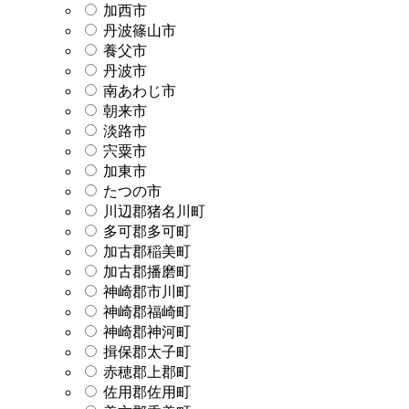
加西市
丹波篠山市
養父市
丹波市
南あわじ市
朝来市
淡路市
宍粟市
加東市
たつの市
川辺郡猪名川町
多可郡多可町
加古郡稲美町
加古郡播磨町
神崎郡市川町
神崎郡福崎町
神崎郡神河町
揖保郡太子町
赤穂郡上郡町
佐用郡佐用町