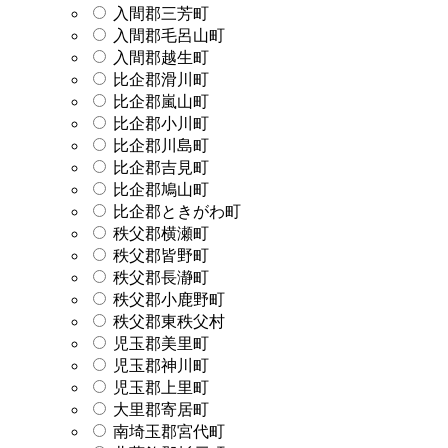
入間郡三芳町
入間郡毛呂山町
入間郡越生町
比企郡滑川町
比企郡嵐山町
比企郡小川町
比企郡川島町
比企郡吉見町
比企郡鳩山町
比企郡ときがわ町
秩父郡横瀬町
秩父郡皆野町
秩父郡長瀞町
秩父郡小鹿野町
秩父郡東秩父村
児玉郡美里町
児玉郡神川町
児玉郡上里町
大里郡寄居町
南埼玉郡宮代町