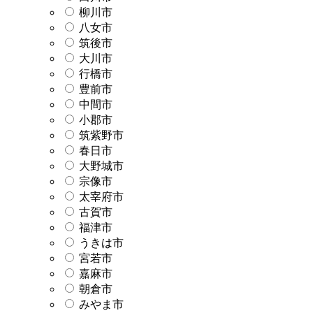
柳川市
八女市
筑後市
大川市
行橋市
豊前市
中間市
小郡市
筑紫野市
春日市
大野城市
宗像市
太宰府市
古賀市
福津市
うきは市
宮若市
嘉麻市
朝倉市
みやま市