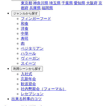
東京都
神奈川県
埼玉県
千葉県
愛知県
大阪府
京
都府
兵庫県
福岡県
ジャンルから探す
フィンガーフード
和食
洋食
中華
寿司
肉
ベジタリアン
ハラール
ヴィーガン
スイーツ
利用シーンから探す
入社式
忘新年会
歓送迎会
社内懇親会（フォーマル）
レセプション
出来る幹事のコツ