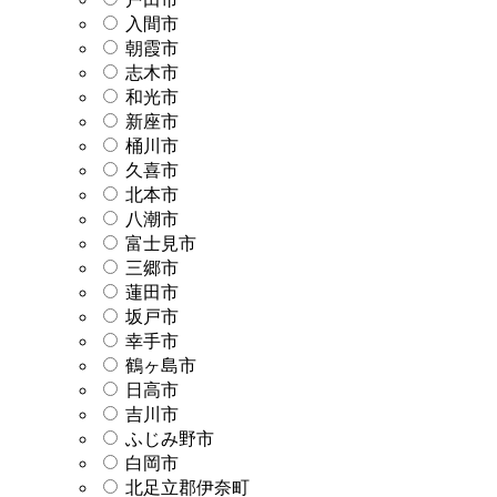
入間市
朝霞市
志木市
和光市
新座市
桶川市
久喜市
北本市
八潮市
富士見市
三郷市
蓮田市
坂戸市
幸手市
鶴ヶ島市
日高市
吉川市
ふじみ野市
白岡市
北足立郡伊奈町