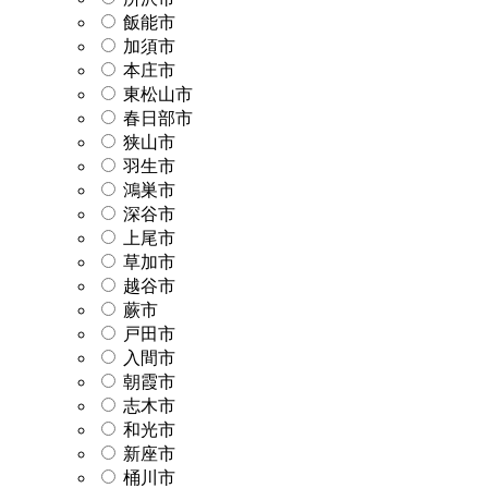
飯能市
加須市
本庄市
東松山市
春日部市
狭山市
羽生市
鴻巣市
深谷市
上尾市
草加市
越谷市
蕨市
戸田市
入間市
朝霞市
志木市
和光市
新座市
桶川市