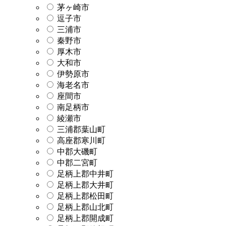
茅ヶ崎市
逗子市
三浦市
秦野市
厚木市
大和市
伊勢原市
海老名市
座間市
南足柄市
綾瀬市
三浦郡葉山町
高座郡寒川町
中郡大磯町
中郡二宮町
足柄上郡中井町
足柄上郡大井町
足柄上郡松田町
足柄上郡山北町
足柄上郡開成町