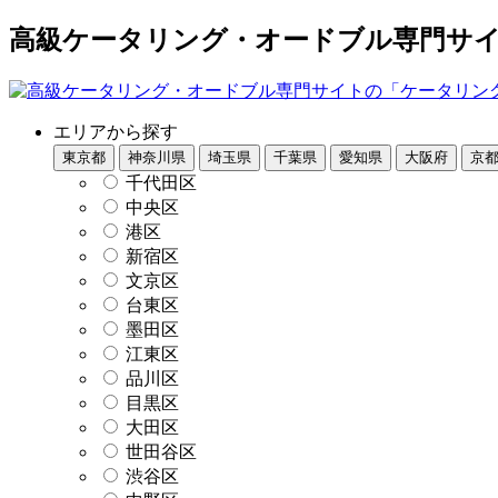
高級ケータリング・オードブル専門サイト
エリアから探す
東京都
神奈川県
埼玉県
千葉県
愛知県
大阪府
京
千代田区
中央区
港区
新宿区
文京区
台東区
墨田区
江東区
品川区
目黒区
大田区
世田谷区
渋谷区