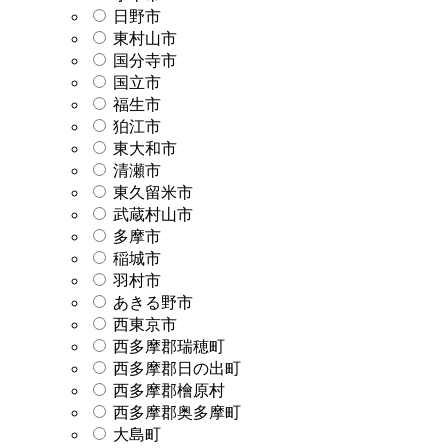
日野市
東村山市
国分寺市
国立市
福生市
狛江市
東大和市
清瀬市
東久留米市
武蔵村山市
多摩市
稲城市
羽村市
あきる野市
西東京市
西多摩郡瑞穂町
西多摩郡日の出町
西多摩郡檜原村
西多摩郡奥多摩町
大島町