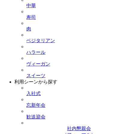
中華
寿司
肉
ベジタリアン
ハラール
ヴィーガン
スイーツ
利用シーンから探す
入社式
忘新年会
歓送迎会
社内懇親会