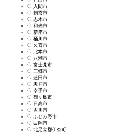
入間市
朝霞市
志木市
和光市
新座市
桶川市
久喜市
北本市
八潮市
富士見市
三郷市
蓮田市
坂戸市
幸手市
鶴ヶ島市
日高市
吉川市
ふじみ野市
白岡市
北足立郡伊奈町