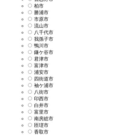
柏市
勝浦市
市原市
流山市
八千代市
我孫子市
鴨川市
鎌ケ谷市
君津市
富津市
浦安市
四街道市
袖ケ浦市
八街市
印西市
白井市
富里市
南房総市
匝瑳市
香取市