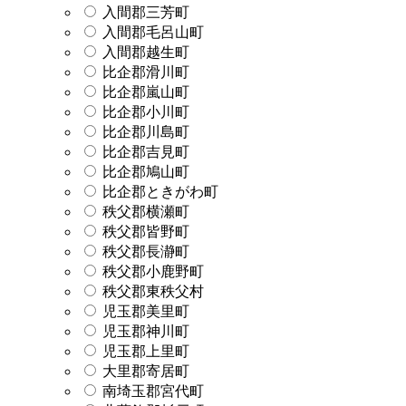
入間郡三芳町
入間郡毛呂山町
入間郡越生町
比企郡滑川町
比企郡嵐山町
比企郡小川町
比企郡川島町
比企郡吉見町
比企郡鳩山町
比企郡ときがわ町
秩父郡横瀬町
秩父郡皆野町
秩父郡長瀞町
秩父郡小鹿野町
秩父郡東秩父村
児玉郡美里町
児玉郡神川町
児玉郡上里町
大里郡寄居町
南埼玉郡宮代町