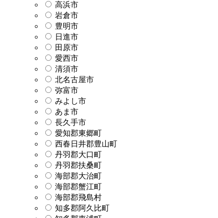
高浜市
岩倉市
豊明市
日進市
田原市
愛西市
清須市
北名古屋市
弥富市
みよし市
あま市
長久手市
愛知郡東郷町
西春日井郡豊山町
丹羽郡大口町
丹羽郡扶桑町
海部郡大治町
海部郡蟹江町
海部郡飛島村
知多郡阿久比町