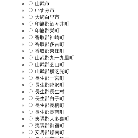
山武市
いすみ市
大網白里市
印旛郡酒々井町
印旛郡栄町
香取郡神崎町
香取郡多古町
香取郡東庄町
山武郡九十九里町
山武郡芝山町
山武郡横芝光町
長生郡一宮町
長生郡睦沢町
長生郡長生村
長生郡白子町
長生郡長柄町
長生郡長南町
夷隅郡大多喜町
夷隅郡御宿町
安房郡鋸南町