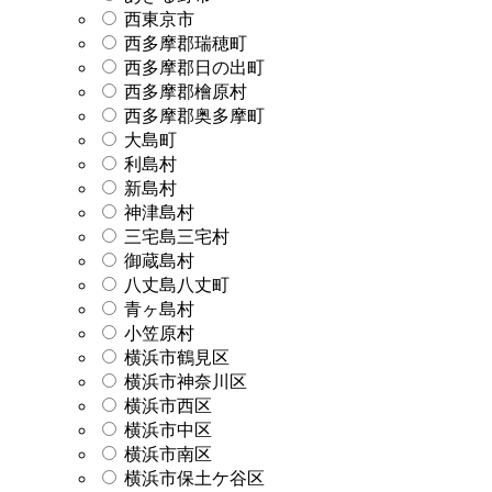
西東京市
西多摩郡瑞穂町
西多摩郡日の出町
西多摩郡檜原村
西多摩郡奥多摩町
大島町
利島村
新島村
神津島村
三宅島三宅村
御蔵島村
八丈島八丈町
青ヶ島村
小笠原村
横浜市鶴見区
横浜市神奈川区
横浜市西区
横浜市中区
横浜市南区
横浜市保土ケ谷区