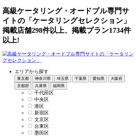
高級ケータリング・オードブル専門サ
イトの「ケータリングセレクション」
掲載店舗298件以上、掲載プラン1734件
以上!
エリアから探す
東京都
神奈川県
埼玉県
千葉県
愛知県
大阪府
京都府
兵庫県
福岡県
千代田区
中央区
港区
新宿区
文京区
台東区
墨田区