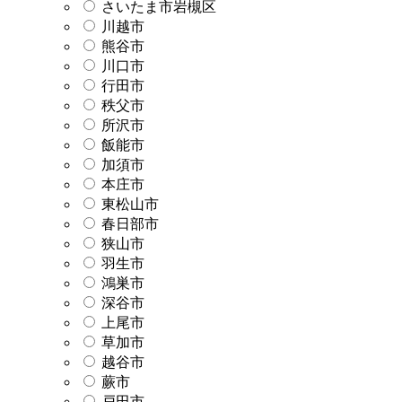
さいたま市岩槻区
川越市
熊谷市
川口市
行田市
秩父市
所沢市
飯能市
加須市
本庄市
東松山市
春日部市
狭山市
羽生市
鴻巣市
深谷市
上尾市
草加市
越谷市
蕨市
戸田市