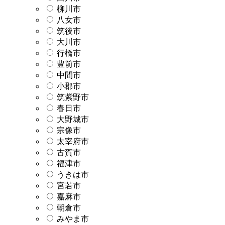
柳川市
八女市
筑後市
大川市
行橋市
豊前市
中間市
小郡市
筑紫野市
春日市
大野城市
宗像市
太宰府市
古賀市
福津市
うきは市
宮若市
嘉麻市
朝倉市
みやま市