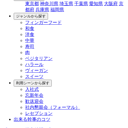
東京都
神奈川県
埼玉県
千葉県
愛知県
大阪府
京
都府
兵庫県
福岡県
ジャンルから探す
フィンガーフード
和食
洋食
中華
寿司
肉
ベジタリアン
ハラール
ヴィーガン
スイーツ
利用シーンから探す
入社式
忘新年会
歓送迎会
社内懇親会（フォーマル）
レセプション
出来る幹事のコツ