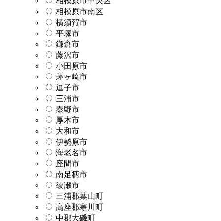
相模原市中央区
相模原市南区
横須賀市
平塚市
鎌倉市
藤沢市
小田原市
茅ヶ崎市
逗子市
三浦市
秦野市
厚木市
大和市
伊勢原市
海老名市
座間市
南足柄市
綾瀬市
三浦郡葉山町
高座郡寒川町
中郡大磯町