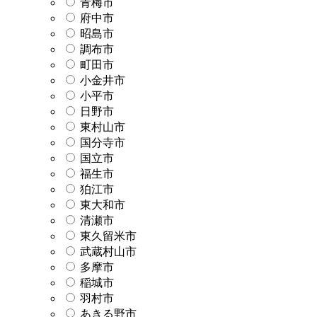
青梅市
府中市
昭島市
調布市
町田市
小金井市
小平市
日野市
東村山市
国分寺市
国立市
福生市
狛江市
東大和市
清瀬市
東久留米市
武蔵村山市
多摩市
稲城市
羽村市
あきる野市