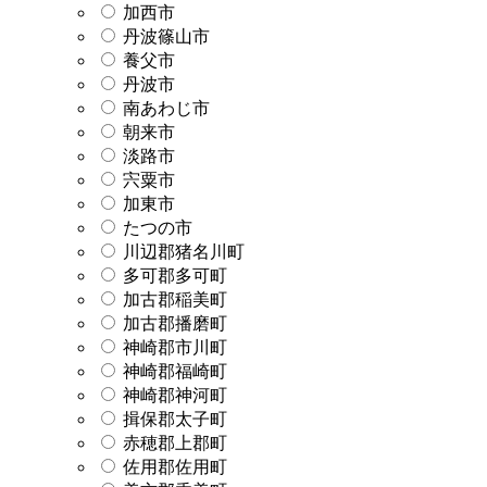
加西市
丹波篠山市
養父市
丹波市
南あわじ市
朝来市
淡路市
宍粟市
加東市
たつの市
川辺郡猪名川町
多可郡多可町
加古郡稲美町
加古郡播磨町
神崎郡市川町
神崎郡福崎町
神崎郡神河町
揖保郡太子町
赤穂郡上郡町
佐用郡佐用町