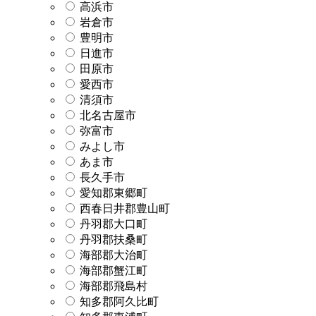
高浜市
岩倉市
豊明市
日進市
田原市
愛西市
清須市
北名古屋市
弥富市
みよし市
あま市
長久手市
愛知郡東郷町
西春日井郡豊山町
丹羽郡大口町
丹羽郡扶桑町
海部郡大治町
海部郡蟹江町
海部郡飛島村
知多郡阿久比町