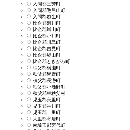
入間郡三芳町
入間郡毛呂山町
入間郡越生町
比企郡滑川町
比企郡嵐山町
比企郡小川町
比企郡川島町
比企郡吉見町
比企郡鳩山町
比企郡ときがわ町
秩父郡横瀬町
秩父郡皆野町
秩父郡長瀞町
秩父郡小鹿野町
秩父郡東秩父村
児玉郡美里町
児玉郡神川町
児玉郡上里町
大里郡寄居町
南埼玉郡宮代町