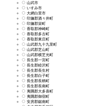
山武市
いすみ市
大網白里市
印旛郡酒々井町
印旛郡栄町
香取郡神崎町
香取郡多古町
香取郡東庄町
山武郡九十九里町
山武郡芝山町
山武郡横芝光町
長生郡一宮町
長生郡睦沢町
長生郡長生村
長生郡白子町
長生郡長柄町
長生郡長南町
夷隅郡大多喜町
夷隅郡御宿町
安房郡鋸南町