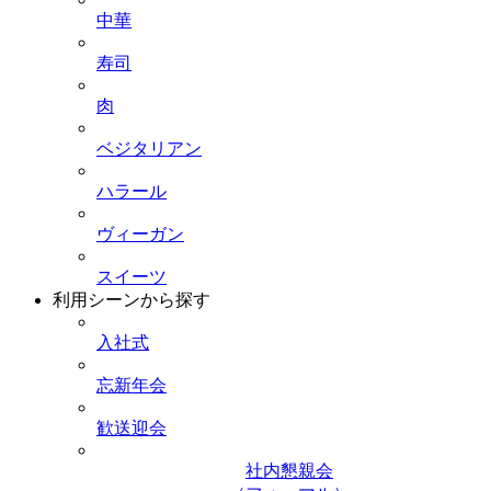
中華
寿司
肉
ベジタリアン
ハラール
ヴィーガン
スイーツ
利用シーンから探す
入社式
忘新年会
歓送迎会
社内懇親会