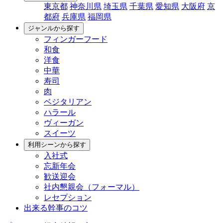
東京都
神奈川県
埼玉県
千葉県
愛知県
大阪府
京
都府
兵庫県
福岡県
ジャンルから探す
フィンガーフード
和食
洋食
中華
寿司
肉
ベジタリアン
ハラール
ヴィーガン
スイーツ
利用シーンから探す
入社式
忘新年会
歓送迎会
社内懇親会（フォーマル）
レセプション
出来る幹事のコツ