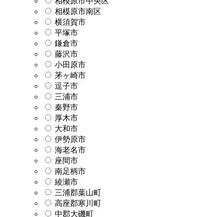
相模原市中央区
相模原市南区
横須賀市
平塚市
鎌倉市
藤沢市
小田原市
茅ヶ崎市
逗子市
三浦市
秦野市
厚木市
大和市
伊勢原市
海老名市
座間市
南足柄市
綾瀬市
三浦郡葉山町
高座郡寒川町
中郡大磯町