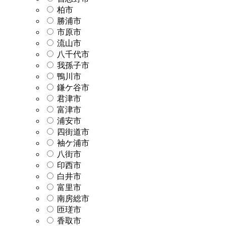
柏市
勝浦市
市原市
流山市
八千代市
我孫子市
鴨川市
鎌ケ谷市
君津市
富津市
浦安市
四街道市
袖ケ浦市
八街市
印西市
白井市
富里市
南房総市
匝瑳市
香取市