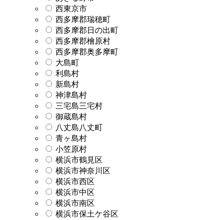
西東京市
西多摩郡瑞穂町
西多摩郡日の出町
西多摩郡檜原村
西多摩郡奥多摩町
大島町
利島村
新島村
神津島村
三宅島三宅村
御蔵島村
八丈島八丈町
青ヶ島村
小笠原村
横浜市鶴見区
横浜市神奈川区
横浜市西区
横浜市中区
横浜市南区
横浜市保土ケ谷区