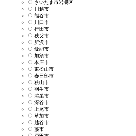
さいたま市岩槻区
川越市
熊谷市
川口市
行田市
秩父市
所沢市
飯能市
加須市
本庄市
東松山市
春日部市
狭山市
羽生市
鴻巣市
深谷市
上尾市
草加市
越谷市
蕨市
戸田市