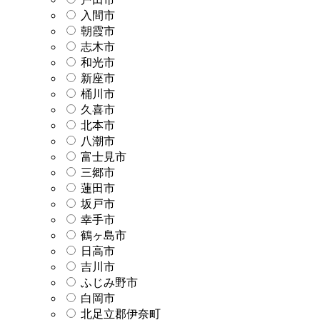
入間市
朝霞市
志木市
和光市
新座市
桶川市
久喜市
北本市
八潮市
富士見市
三郷市
蓮田市
坂戸市
幸手市
鶴ヶ島市
日高市
吉川市
ふじみ野市
白岡市
北足立郡伊奈町