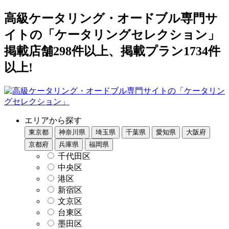
高級ケータリング・オードブル専門サ
イトの「ケータリングセレクション」
掲載店舗298件以上、掲載プラン1734件
以上!
エリアから探す
東京都
神奈川県
埼玉県
千葉県
愛知県
大阪府
京都府
兵庫県
福岡県
千代田区
中央区
港区
新宿区
文京区
台東区
墨田区