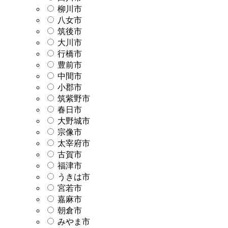
柳川市
八女市
筑後市
大川市
行橋市
豊前市
中間市
小郡市
筑紫野市
春日市
大野城市
宗像市
太宰府市
古賀市
福津市
うきは市
宮若市
嘉麻市
朝倉市
みやま市