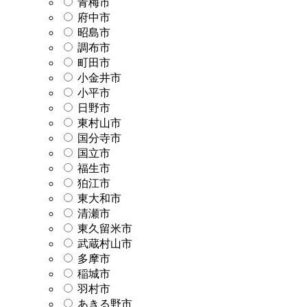
青梅市
府中市
昭島市
調布市
町田市
小金井市
小平市
日野市
東村山市
国分寺市
国立市
福生市
狛江市
東大和市
清瀬市
東久留米市
武蔵村山市
多摩市
稲城市
羽村市
あきる野市