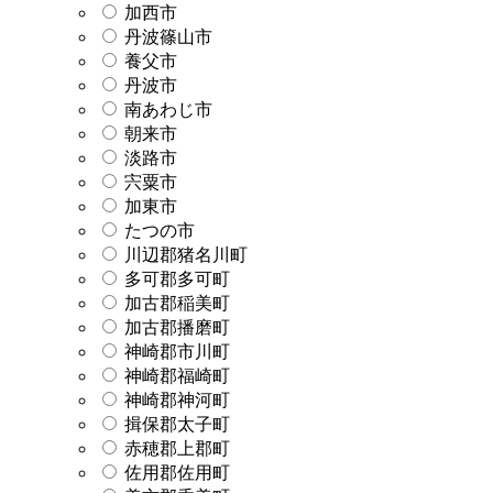
加西市
丹波篠山市
養父市
丹波市
南あわじ市
朝来市
淡路市
宍粟市
加東市
たつの市
川辺郡猪名川町
多可郡多可町
加古郡稲美町
加古郡播磨町
神崎郡市川町
神崎郡福崎町
神崎郡神河町
揖保郡太子町
赤穂郡上郡町
佐用郡佐用町