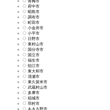
青梅市
府中市
昭島市
調布市
町田市
小金井市
小平市
日野市
東村山市
国分寺市
国立市
福生市
狛江市
東大和市
清瀬市
東久留米市
武蔵村山市
多摩市
稲城市
羽村市
あきる野市