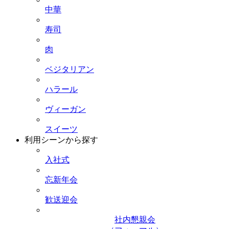
中華
寿司
肉
ベジタリアン
ハラール
ヴィーガン
スイーツ
利用シーンから探す
入社式
忘新年会
歓送迎会
社内懇親会