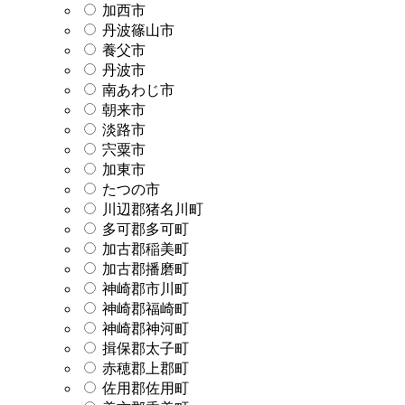
加西市
丹波篠山市
養父市
丹波市
南あわじ市
朝来市
淡路市
宍粟市
加東市
たつの市
川辺郡猪名川町
多可郡多可町
加古郡稲美町
加古郡播磨町
神崎郡市川町
神崎郡福崎町
神崎郡神河町
揖保郡太子町
赤穂郡上郡町
佐用郡佐用町