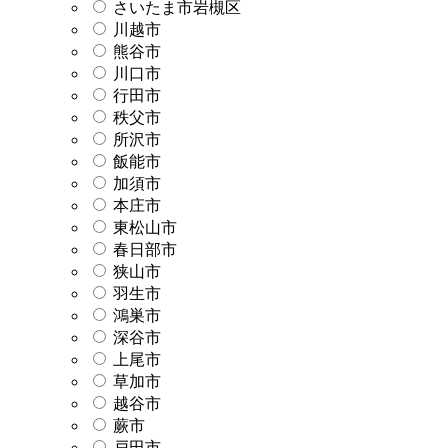
さいたま市岩槻区
川越市
熊谷市
川口市
行田市
秩父市
所沢市
飯能市
加須市
本庄市
東松山市
春日部市
狭山市
羽生市
鴻巣市
深谷市
上尾市
草加市
越谷市
蕨市
戸田市