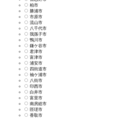
柏市
勝浦市
市原市
流山市
八千代市
我孫子市
鴨川市
鎌ケ谷市
君津市
富津市
浦安市
四街道市
袖ケ浦市
八街市
印西市
白井市
富里市
南房総市
匝瑳市
香取市