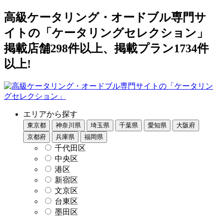
高級ケータリング・オードブル専門サ
イトの「ケータリングセレクション」
掲載店舗298件以上、掲載プラン1734件
以上!
エリアから探す
東京都
神奈川県
埼玉県
千葉県
愛知県
大阪府
京都府
兵庫県
福岡県
千代田区
中央区
港区
新宿区
文京区
台東区
墨田区