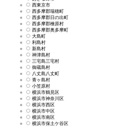
西東京市
西多摩郡瑞穂町
西多摩郡日の出町
西多摩郡檜原村
西多摩郡奥多摩町
大島町
利島村
新島村
神津島村
三宅島三宅村
御蔵島村
八丈島八丈町
青ヶ島村
小笠原村
横浜市鶴見区
横浜市神奈川区
横浜市西区
横浜市中区
横浜市南区
横浜市保土ケ谷区