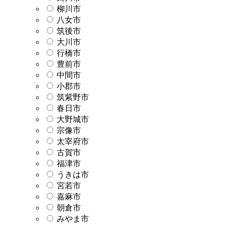
柳川市
八女市
筑後市
大川市
行橋市
豊前市
中間市
小郡市
筑紫野市
春日市
大野城市
宗像市
太宰府市
古賀市
福津市
うきは市
宮若市
嘉麻市
朝倉市
みやま市