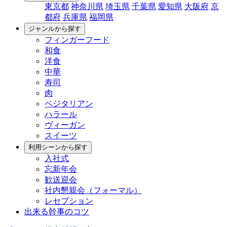
東京都
神奈川県
埼玉県
千葉県
愛知県
大阪府
京
都府
兵庫県
福岡県
ジャンルから探す
フィンガーフード
和食
洋食
中華
寿司
肉
ベジタリアン
ハラール
ヴィーガン
スイーツ
利用シーンから探す
入社式
忘新年会
歓送迎会
社内懇親会（フォーマル）
レセプション
出来る幹事のコツ