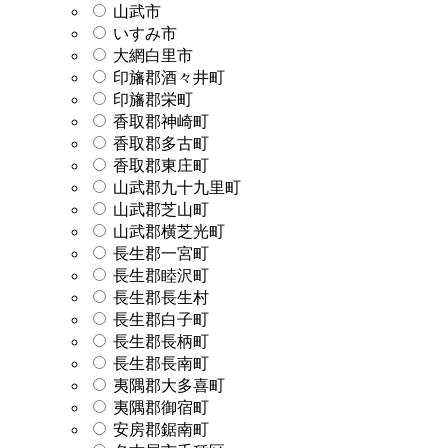
山武市
いすみ市
大網白里市
印旛郡酒々井町
印旛郡栄町
香取郡神崎町
香取郡多古町
香取郡東庄町
山武郡九十九里町
山武郡芝山町
山武郡横芝光町
長生郡一宮町
長生郡睦沢町
長生郡長生村
長生郡白子町
長生郡長柄町
長生郡長南町
夷隅郡大多喜町
夷隅郡御宿町
安房郡鋸南町