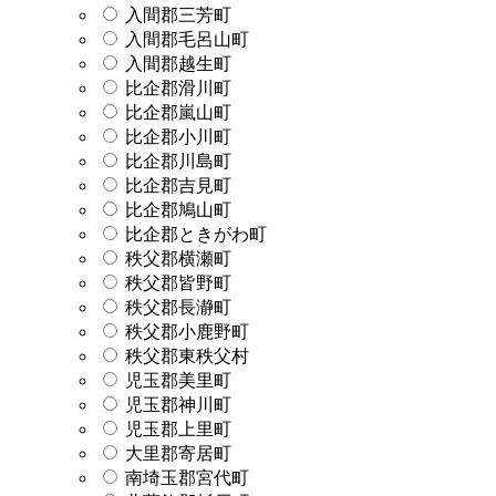
入間郡三芳町
入間郡毛呂山町
入間郡越生町
比企郡滑川町
比企郡嵐山町
比企郡小川町
比企郡川島町
比企郡吉見町
比企郡鳩山町
比企郡ときがわ町
秩父郡横瀬町
秩父郡皆野町
秩父郡長瀞町
秩父郡小鹿野町
秩父郡東秩父村
児玉郡美里町
児玉郡神川町
児玉郡上里町
大里郡寄居町
南埼玉郡宮代町