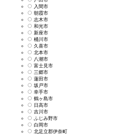
入間市
朝霞市
志木市
和光市
新座市
桶川市
久喜市
北本市
八潮市
富士見市
三郷市
蓮田市
坂戸市
幸手市
鶴ヶ島市
日高市
吉川市
ふじみ野市
白岡市
北足立郡伊奈町