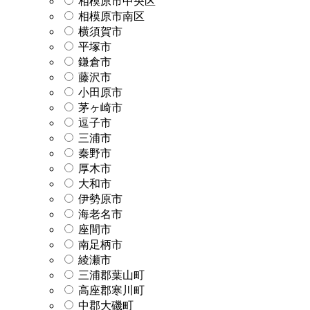
相模原市中央区
相模原市南区
横須賀市
平塚市
鎌倉市
藤沢市
小田原市
茅ヶ崎市
逗子市
三浦市
秦野市
厚木市
大和市
伊勢原市
海老名市
座間市
南足柄市
綾瀬市
三浦郡葉山町
高座郡寒川町
中郡大磯町