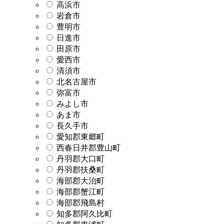
高浜市
岩倉市
豊明市
日進市
田原市
愛西市
清須市
北名古屋市
弥富市
みよし市
あま市
長久手市
愛知郡東郷町
西春日井郡豊山町
丹羽郡大口町
丹羽郡扶桑町
海部郡大治町
海部郡蟹江町
海部郡飛島村
知多郡阿久比町