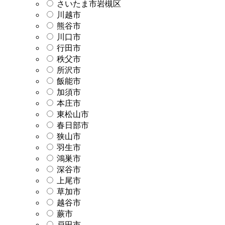
さいたま市岩槻区
川越市
熊谷市
川口市
行田市
秩父市
所沢市
飯能市
加須市
本庄市
東松山市
春日部市
狭山市
羽生市
鴻巣市
深谷市
上尾市
草加市
越谷市
蕨市
戸田市