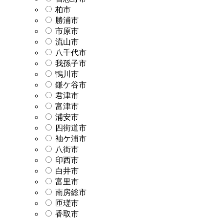
柏市
勝浦市
市原市
流山市
八千代市
我孫子市
鴨川市
鎌ケ谷市
君津市
富津市
浦安市
四街道市
袖ケ浦市
八街市
印西市
白井市
富里市
南房総市
匝瑳市
香取市