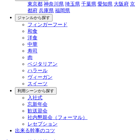
東京都
神奈川県
埼玉県
千葉県
愛知県
大阪府
京
都府
兵庫県
福岡県
ジャンルから探す
フィンガーフード
和食
洋食
中華
寿司
肉
ベジタリアン
ハラール
ヴィーガン
スイーツ
利用シーンから探す
入社式
忘新年会
歓送迎会
社内懇親会（フォーマル）
レセプション
出来る幹事のコツ