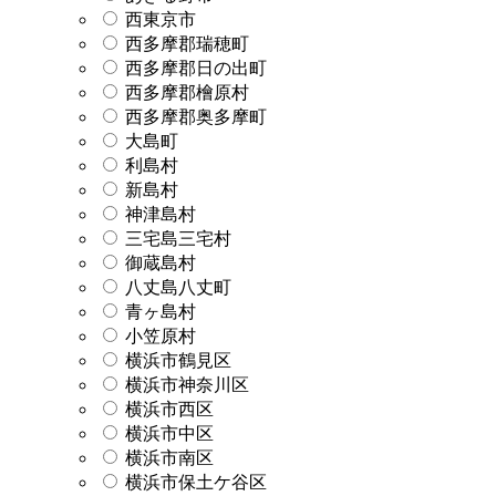
西東京市
西多摩郡瑞穂町
西多摩郡日の出町
西多摩郡檜原村
西多摩郡奥多摩町
大島町
利島村
新島村
神津島村
三宅島三宅村
御蔵島村
八丈島八丈町
青ヶ島村
小笠原村
横浜市鶴見区
横浜市神奈川区
横浜市西区
横浜市中区
横浜市南区
横浜市保土ケ谷区