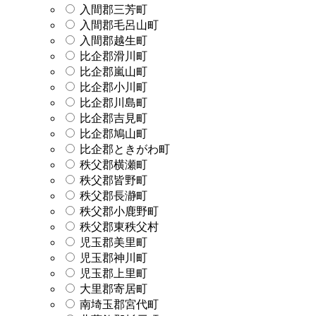
入間郡三芳町
入間郡毛呂山町
入間郡越生町
比企郡滑川町
比企郡嵐山町
比企郡小川町
比企郡川島町
比企郡吉見町
比企郡鳩山町
比企郡ときがわ町
秩父郡横瀬町
秩父郡皆野町
秩父郡長瀞町
秩父郡小鹿野町
秩父郡東秩父村
児玉郡美里町
児玉郡神川町
児玉郡上里町
大里郡寄居町
南埼玉郡宮代町