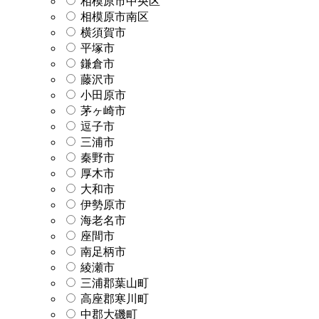
相模原市中央区
相模原市南区
横須賀市
平塚市
鎌倉市
藤沢市
小田原市
茅ヶ崎市
逗子市
三浦市
秦野市
厚木市
大和市
伊勢原市
海老名市
座間市
南足柄市
綾瀬市
三浦郡葉山町
高座郡寒川町
中郡大磯町