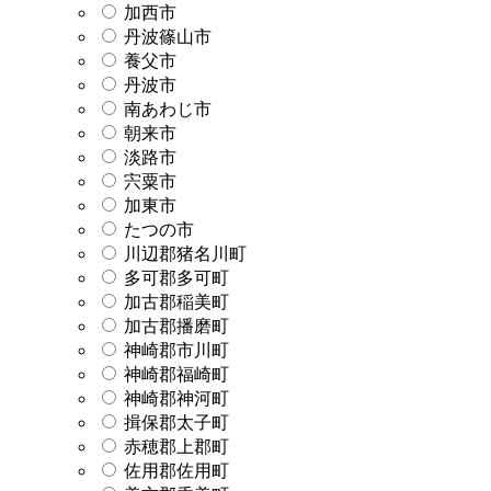
加西市
丹波篠山市
養父市
丹波市
南あわじ市
朝来市
淡路市
宍粟市
加東市
たつの市
川辺郡猪名川町
多可郡多可町
加古郡稲美町
加古郡播磨町
神崎郡市川町
神崎郡福崎町
神崎郡神河町
揖保郡太子町
赤穂郡上郡町
佐用郡佐用町