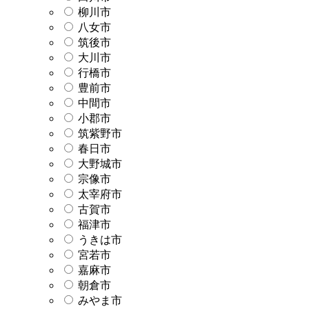
柳川市
八女市
筑後市
大川市
行橋市
豊前市
中間市
小郡市
筑紫野市
春日市
大野城市
宗像市
太宰府市
古賀市
福津市
うきは市
宮若市
嘉麻市
朝倉市
みやま市