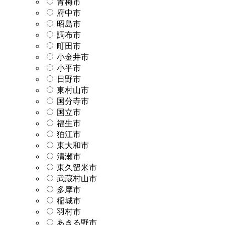
青梅市
府中市
昭島市
調布市
町田市
小金井市
小平市
日野市
東村山市
国分寺市
国立市
福生市
狛江市
東大和市
清瀬市
東久留米市
武蔵村山市
多摩市
稲城市
羽村市
あきる野市