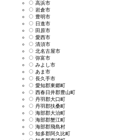
高浜市
岩倉市
豊明市
日進市
田原市
愛西市
清須市
北名古屋市
弥富市
みよし市
あま市
長久手市
愛知郡東郷町
西春日井郡豊山町
丹羽郡大口町
丹羽郡扶桑町
海部郡大治町
海部郡蟹江町
海部郡飛島村
知多郡阿久比町