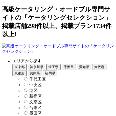
高級ケータリング・オードブル専門サ
イトの「ケータリングセレクション」
掲載店舗298件以上、掲載プラン1734件
以上!
エリアから探す
東京都
神奈川県
埼玉県
千葉県
愛知県
大阪府
京都府
兵庫県
福岡県
千代田区
中央区
港区
新宿区
文京区
台東区
墨田区