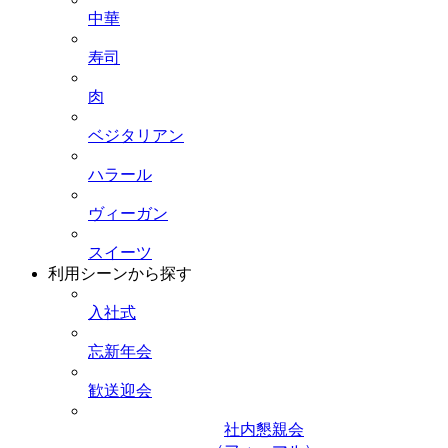
中華
寿司
肉
ベジタリアン
ハラール
ヴィーガン
スイーツ
利用シーンから探す
入社式
忘新年会
歓送迎会
社内懇親会