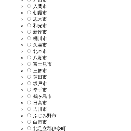
入間市
朝霞市
志木市
和光市
新座市
桶川市
久喜市
北本市
八潮市
富士見市
三郷市
蓮田市
坂戸市
幸手市
鶴ヶ島市
日高市
吉川市
ふじみ野市
白岡市
北足立郡伊奈町