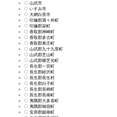
山武市
いすみ市
大網白里市
印旛郡酒々井町
印旛郡栄町
香取郡神崎町
香取郡多古町
香取郡東庄町
山武郡九十九里町
山武郡芝山町
山武郡横芝光町
長生郡一宮町
長生郡睦沢町
長生郡長生村
長生郡白子町
長生郡長柄町
長生郡長南町
夷隅郡大多喜町
夷隅郡御宿町
安房郡鋸南町