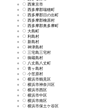
西東京市
西多摩郡瑞穂町
西多摩郡日の出町
西多摩郡檜原村
西多摩郡奥多摩町
大島町
利島村
新島村
神津島村
三宅島三宅村
御蔵島村
八丈島八丈町
青ヶ島村
小笠原村
横浜市鶴見区
横浜市神奈川区
横浜市西区
横浜市中区
横浜市南区
横浜市保土ケ谷区