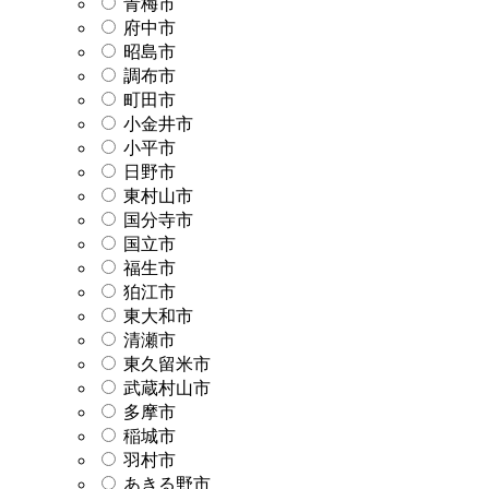
青梅市
府中市
昭島市
調布市
町田市
小金井市
小平市
日野市
東村山市
国分寺市
国立市
福生市
狛江市
東大和市
清瀬市
東久留米市
武蔵村山市
多摩市
稲城市
羽村市
あきる野市