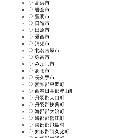
高浜市
岩倉市
豊明市
日進市
田原市
愛西市
清須市
北名古屋市
弥富市
みよし市
あま市
長久手市
愛知郡東郷町
西春日井郡豊山町
丹羽郡大口町
丹羽郡扶桑町
海部郡大治町
海部郡蟹江町
海部郡飛島村
知多郡阿久比町