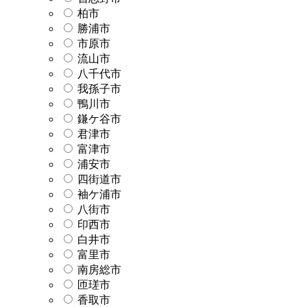
柏市
勝浦市
市原市
流山市
八千代市
我孫子市
鴨川市
鎌ケ谷市
君津市
富津市
浦安市
四街道市
袖ケ浦市
八街市
印西市
白井市
富里市
南房総市
匝瑳市
香取市