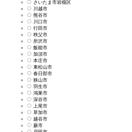
さいたま市岩槻区
川越市
熊谷市
川口市
行田市
秩父市
所沢市
飯能市
加須市
本庄市
東松山市
春日部市
狭山市
羽生市
鴻巣市
深谷市
上尾市
草加市
越谷市
蕨市
戸田市