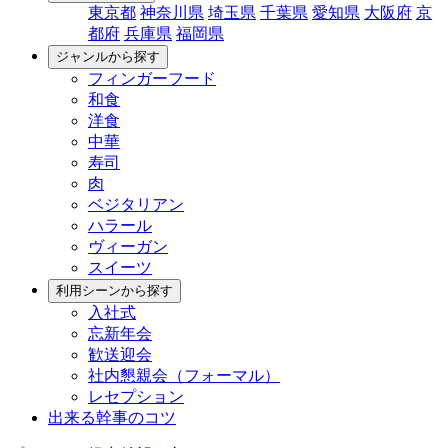
東京都
神奈川県
埼玉県
千葉県
愛知県
大阪府
京
都府
兵庫県
福岡県
ジャンルから探す
フィンガーフード
和食
洋食
中華
寿司
肉
ベジタリアン
ハラール
ヴィーガン
スイーツ
利用シーンから探す
入社式
忘新年会
歓送迎会
社内懇親会（フォーマル）
レセプション
出来る幹事のコツ