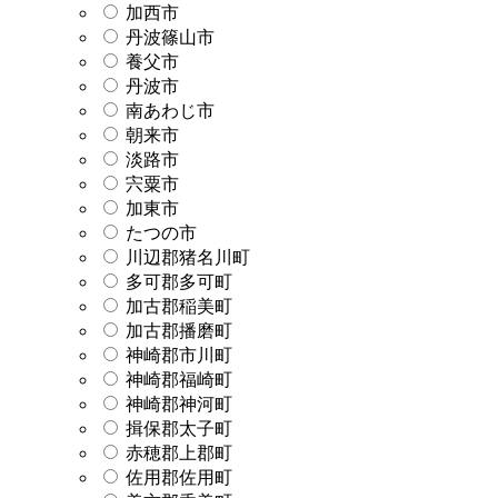
加西市
丹波篠山市
養父市
丹波市
南あわじ市
朝来市
淡路市
宍粟市
加東市
たつの市
川辺郡猪名川町
多可郡多可町
加古郡稲美町
加古郡播磨町
神崎郡市川町
神崎郡福崎町
神崎郡神河町
揖保郡太子町
赤穂郡上郡町
佐用郡佐用町