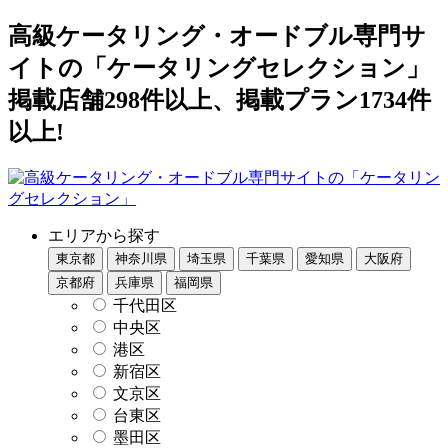
高級ケータリング・オードブル専門サ
イトの「ケータリングセレクション」
掲載店舗298件以上、掲載プラン1734件
以上!
エリアから探す
東京都
神奈川県
埼玉県
千葉県
愛知県
大阪府
京都府
兵庫県
福岡県
千代田区
中央区
港区
新宿区
文京区
台東区
墨田区