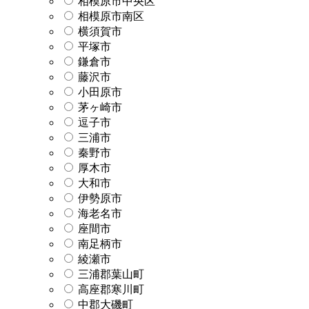
相模原市中央区
相模原市南区
横須賀市
平塚市
鎌倉市
藤沢市
小田原市
茅ヶ崎市
逗子市
三浦市
秦野市
厚木市
大和市
伊勢原市
海老名市
座間市
南足柄市
綾瀬市
三浦郡葉山町
高座郡寒川町
中郡大磯町