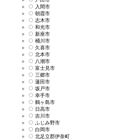
入間市
朝霞市
志木市
和光市
新座市
桶川市
久喜市
北本市
八潮市
富士見市
三郷市
蓮田市
坂戸市
幸手市
鶴ヶ島市
日高市
吉川市
ふじみ野市
白岡市
北足立郡伊奈町