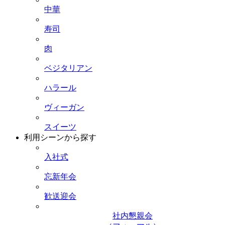
中華
寿司
肉
ベジタリアン
ハラール
ヴィーガン
スイーツ
利用シーンから探す
入社式
忘新年会
歓送迎会
社内懇親会