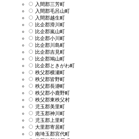
入間郡三芳町
入間郡毛呂山町
入間郡越生町
比企郡滑川町
比企郡嵐山町
比企郡小川町
比企郡川島町
比企郡吉見町
比企郡鳩山町
比企郡ときがわ町
秩父郡横瀬町
秩父郡皆野町
秩父郡長瀞町
秩父郡小鹿野町
秩父郡東秩父村
児玉郡美里町
児玉郡神川町
児玉郡上里町
大里郡寄居町
南埼玉郡宮代町