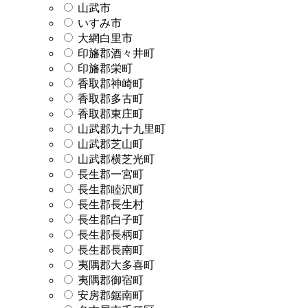
山武市
いすみ市
大網白里市
印旛郡酒々井町
印旛郡栄町
香取郡神崎町
香取郡多古町
香取郡東庄町
山武郡九十九里町
山武郡芝山町
山武郡横芝光町
長生郡一宮町
長生郡睦沢町
長生郡長生村
長生郡白子町
長生郡長柄町
長生郡長南町
夷隅郡大多喜町
夷隅郡御宿町
安房郡鋸南町