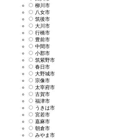
柳川市
八女市
筑後市
大川市
行橋市
豊前市
中間市
小郡市
筑紫野市
春日市
大野城市
宗像市
太宰府市
古賀市
福津市
うきは市
宮若市
嘉麻市
朝倉市
みやま市