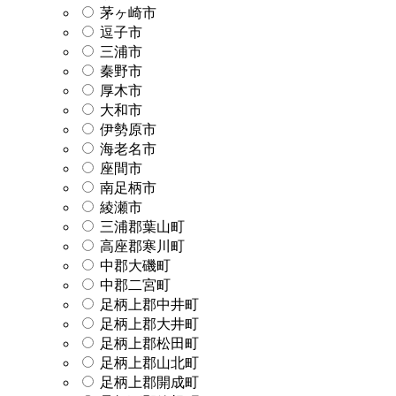
茅ヶ崎市
逗子市
三浦市
秦野市
厚木市
大和市
伊勢原市
海老名市
座間市
南足柄市
綾瀬市
三浦郡葉山町
高座郡寒川町
中郡大磯町
中郡二宮町
足柄上郡中井町
足柄上郡大井町
足柄上郡松田町
足柄上郡山北町
足柄上郡開成町