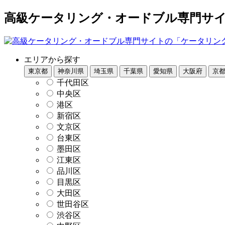
高級ケータリング・オードブル専門サイト
エリアから探す
東京都
神奈川県
埼玉県
千葉県
愛知県
大阪府
京
千代田区
中央区
港区
新宿区
文京区
台東区
墨田区
江東区
品川区
目黒区
大田区
世田谷区
渋谷区