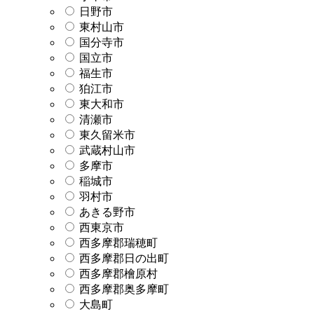
日野市
東村山市
国分寺市
国立市
福生市
狛江市
東大和市
清瀬市
東久留米市
武蔵村山市
多摩市
稲城市
羽村市
あきる野市
西東京市
西多摩郡瑞穂町
西多摩郡日の出町
西多摩郡檜原村
西多摩郡奥多摩町
大島町