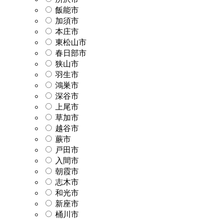
飯能市
加須市
本庄市
東松山市
春日部市
狭山市
羽生市
鴻巣市
深谷市
上尾市
草加市
越谷市
蕨市
戸田市
入間市
朝霞市
志木市
和光市
新座市
桶川市