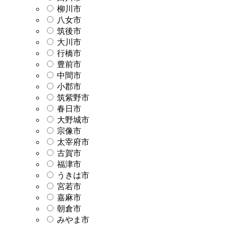
柳川市
八女市
筑後市
大川市
行橋市
豊前市
中間市
小郡市
筑紫野市
春日市
大野城市
宗像市
太宰府市
古賀市
福津市
うきは市
宮若市
嘉麻市
朝倉市
みやま市