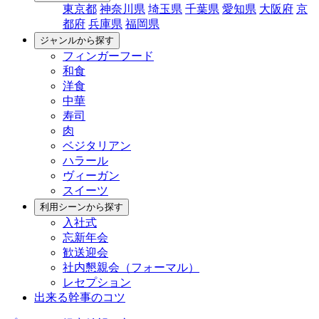
東京都
神奈川県
埼玉県
千葉県
愛知県
大阪府
京
都府
兵庫県
福岡県
ジャンルから探す
フィンガーフード
和食
洋食
中華
寿司
肉
ベジタリアン
ハラール
ヴィーガン
スイーツ
利用シーンから探す
入社式
忘新年会
歓送迎会
社内懇親会（フォーマル）
レセプション
出来る幹事のコツ