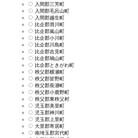
入間郡三芳町
入間郡毛呂山町
入間郡越生町
比企郡滑川町
比企郡嵐山町
比企郡小川町
比企郡川島町
比企郡吉見町
比企郡鳩山町
比企郡ときがわ町
秩父郡横瀬町
秩父郡皆野町
秩父郡長瀞町
秩父郡小鹿野町
秩父郡東秩父村
児玉郡美里町
児玉郡神川町
児玉郡上里町
大里郡寄居町
南埼玉郡宮代町