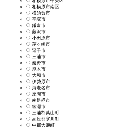
相模原市中央区
相模原市南区
横須賀市
平塚市
鎌倉市
藤沢市
小田原市
茅ヶ崎市
逗子市
三浦市
秦野市
厚木市
大和市
伊勢原市
海老名市
座間市
南足柄市
綾瀬市
三浦郡葉山町
高座郡寒川町
中郡大磯町