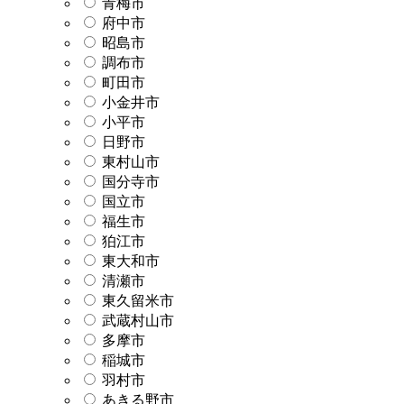
青梅市
府中市
昭島市
調布市
町田市
小金井市
小平市
日野市
東村山市
国分寺市
国立市
福生市
狛江市
東大和市
清瀬市
東久留米市
武蔵村山市
多摩市
稲城市
羽村市
あきる野市