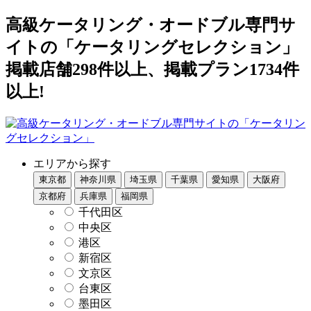
高級ケータリング・オードブル専門サ
イトの「ケータリングセレクション」
掲載店舗298件以上、掲載プラン1734件
以上!
エリアから探す
東京都
神奈川県
埼玉県
千葉県
愛知県
大阪府
京都府
兵庫県
福岡県
千代田区
中央区
港区
新宿区
文京区
台東区
墨田区