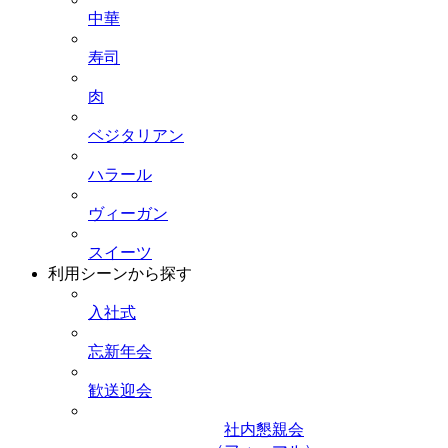
中華
寿司
肉
ベジタリアン
ハラール
ヴィーガン
スイーツ
利用シーンから探す
入社式
忘新年会
歓送迎会
社内懇親会