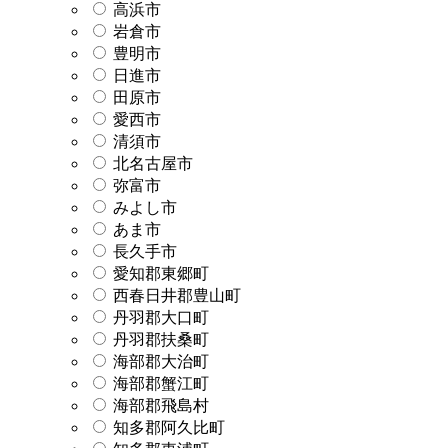
高浜市
岩倉市
豊明市
日進市
田原市
愛西市
清須市
北名古屋市
弥富市
みよし市
あま市
長久手市
愛知郡東郷町
西春日井郡豊山町
丹羽郡大口町
丹羽郡扶桑町
海部郡大治町
海部郡蟹江町
海部郡飛島村
知多郡阿久比町