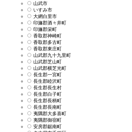
山武市
いすみ市
大網白里市
印旛郡酒々井町
印旛郡栄町
香取郡神崎町
香取郡多古町
香取郡東庄町
山武郡九十九里町
山武郡芝山町
山武郡横芝光町
長生郡一宮町
長生郡睦沢町
長生郡長生村
長生郡白子町
長生郡長柄町
長生郡長南町
夷隅郡大多喜町
夷隅郡御宿町
安房郡鋸南町