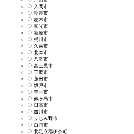
入間市
朝霞市
志木市
和光市
新座市
桶川市
久喜市
北本市
八潮市
富士見市
三郷市
蓮田市
坂戸市
幸手市
鶴ヶ島市
日高市
吉川市
ふじみ野市
白岡市
北足立郡伊奈町