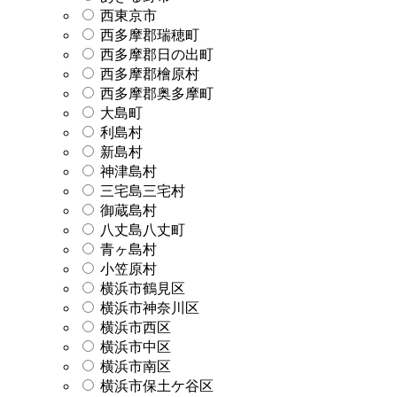
西東京市
西多摩郡瑞穂町
西多摩郡日の出町
西多摩郡檜原村
西多摩郡奥多摩町
大島町
利島村
新島村
神津島村
三宅島三宅村
御蔵島村
八丈島八丈町
青ヶ島村
小笠原村
横浜市鶴見区
横浜市神奈川区
横浜市西区
横浜市中区
横浜市南区
横浜市保土ケ谷区