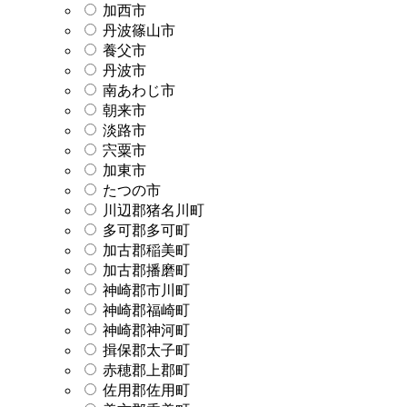
加西市
丹波篠山市
養父市
丹波市
南あわじ市
朝来市
淡路市
宍粟市
加東市
たつの市
川辺郡猪名川町
多可郡多可町
加古郡稲美町
加古郡播磨町
神崎郡市川町
神崎郡福崎町
神崎郡神河町
揖保郡太子町
赤穂郡上郡町
佐用郡佐用町