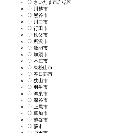
さいたま市岩槻区
川越市
熊谷市
川口市
行田市
秩父市
所沢市
飯能市
加須市
本庄市
東松山市
春日部市
狭山市
羽生市
鴻巣市
深谷市
上尾市
草加市
越谷市
蕨市
戸田市