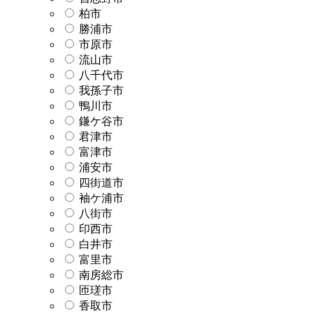
柏市
勝浦市
市原市
流山市
八千代市
我孫子市
鴨川市
鎌ケ谷市
君津市
富津市
浦安市
四街道市
袖ケ浦市
八街市
印西市
白井市
富里市
南房総市
匝瑳市
香取市