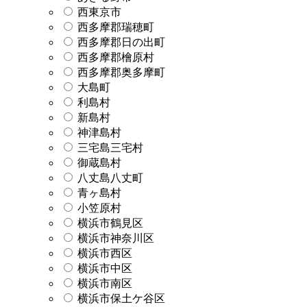
西東京市
西多摩郡瑞穂町
西多摩郡日の出町
西多摩郡檜原村
西多摩郡奥多摩町
大島町
利島村
新島村
神津島村
三宅島三宅村
御蔵島村
八丈島八丈町
青ヶ島村
小笠原村
横浜市鶴見区
横浜市神奈川区
横浜市西区
横浜市中区
横浜市南区
横浜市保土ケ谷区