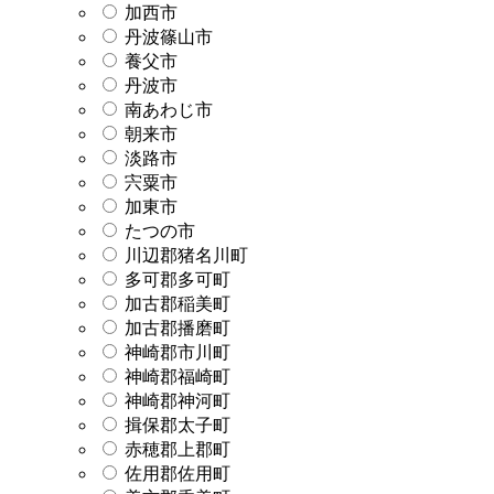
加西市
丹波篠山市
養父市
丹波市
南あわじ市
朝来市
淡路市
宍粟市
加東市
たつの市
川辺郡猪名川町
多可郡多可町
加古郡稲美町
加古郡播磨町
神崎郡市川町
神崎郡福崎町
神崎郡神河町
揖保郡太子町
赤穂郡上郡町
佐用郡佐用町