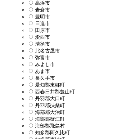
高浜市
岩倉市
豊明市
日進市
田原市
愛西市
清須市
北名古屋市
弥富市
みよし市
あま市
長久手市
愛知郡東郷町
西春日井郡豊山町
丹羽郡大口町
丹羽郡扶桑町
海部郡大治町
海部郡蟹江町
海部郡飛島村
知多郡阿久比町