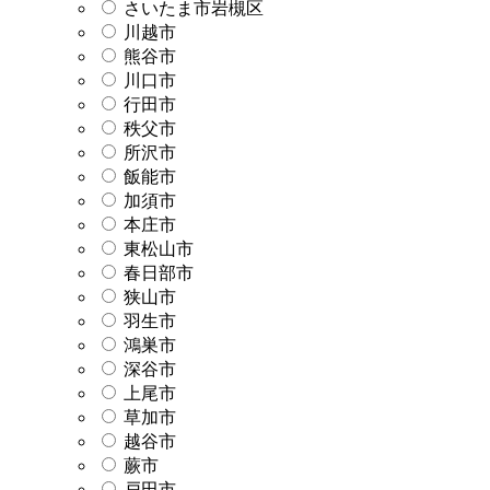
さいたま市岩槻区
川越市
熊谷市
川口市
行田市
秩父市
所沢市
飯能市
加須市
本庄市
東松山市
春日部市
狭山市
羽生市
鴻巣市
深谷市
上尾市
草加市
越谷市
蕨市
戸田市