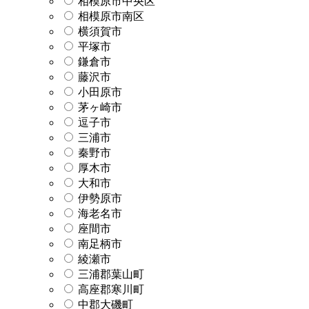
相模原市中央区
相模原市南区
横須賀市
平塚市
鎌倉市
藤沢市
小田原市
茅ヶ崎市
逗子市
三浦市
秦野市
厚木市
大和市
伊勢原市
海老名市
座間市
南足柄市
綾瀬市
三浦郡葉山町
高座郡寒川町
中郡大磯町