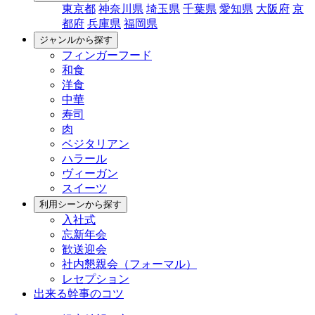
東京都
神奈川県
埼玉県
千葉県
愛知県
大阪府
京
都府
兵庫県
福岡県
ジャンルから探す
フィンガーフード
和食
洋食
中華
寿司
肉
ベジタリアン
ハラール
ヴィーガン
スイーツ
利用シーンから探す
入社式
忘新年会
歓送迎会
社内懇親会（フォーマル）
レセプション
出来る幹事のコツ