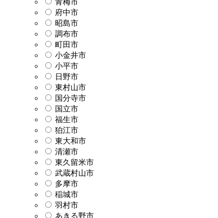
青梅市
府中市
昭島市
調布市
町田市
小金井市
小平市
日野市
東村山市
国分寺市
国立市
福生市
狛江市
東大和市
清瀬市
東久留米市
武蔵村山市
多摩市
稲城市
羽村市
あきる野市