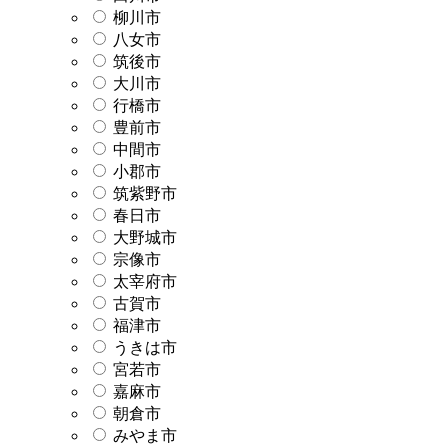
柳川市
八女市
筑後市
大川市
行橋市
豊前市
中間市
小郡市
筑紫野市
春日市
大野城市
宗像市
太宰府市
古賀市
福津市
うきは市
宮若市
嘉麻市
朝倉市
みやま市