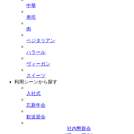
中華
寿司
肉
ベジタリアン
ハラール
ヴィーガン
スイーツ
利用シーンから探す
入社式
忘新年会
歓送迎会
社内懇親会