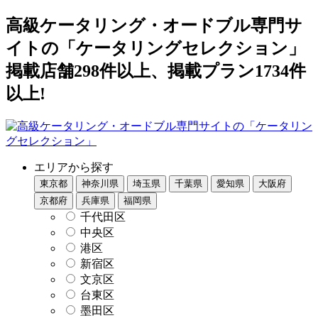
高級ケータリング・オードブル専門サ
イトの「ケータリングセレクション」
掲載店舗298件以上、掲載プラン1734件
以上!
エリアから探す
東京都
神奈川県
埼玉県
千葉県
愛知県
大阪府
京都府
兵庫県
福岡県
千代田区
中央区
港区
新宿区
文京区
台東区
墨田区