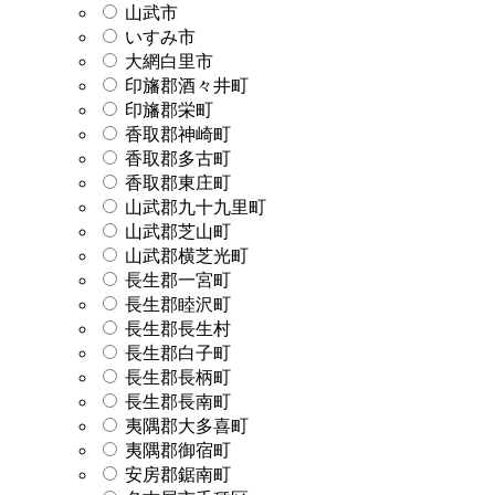
山武市
いすみ市
大網白里市
印旛郡酒々井町
印旛郡栄町
香取郡神崎町
香取郡多古町
香取郡東庄町
山武郡九十九里町
山武郡芝山町
山武郡横芝光町
長生郡一宮町
長生郡睦沢町
長生郡長生村
長生郡白子町
長生郡長柄町
長生郡長南町
夷隅郡大多喜町
夷隅郡御宿町
安房郡鋸南町