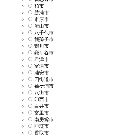
柏市
勝浦市
市原市
流山市
八千代市
我孫子市
鴨川市
鎌ケ谷市
君津市
富津市
浦安市
四街道市
袖ケ浦市
八街市
印西市
白井市
富里市
南房総市
匝瑳市
香取市