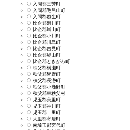
入間郡三芳町
入間郡毛呂山町
入間郡越生町
比企郡滑川町
比企郡嵐山町
比企郡小川町
比企郡川島町
比企郡吉見町
比企郡鳩山町
比企郡ときがわ町
秩父郡横瀬町
秩父郡皆野町
秩父郡長瀞町
秩父郡小鹿野町
秩父郡東秩父村
児玉郡美里町
児玉郡神川町
児玉郡上里町
大里郡寄居町
南埼玉郡宮代町