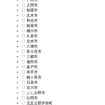
入間市
朝霞市
志木市
和光市
新座市
桶川市
久喜市
北本市
八潮市
富士見市
三郷市
蓮田市
坂戸市
幸手市
鶴ヶ島市
日高市
吉川市
ふじみ野市
白岡市
北足立郡伊奈町