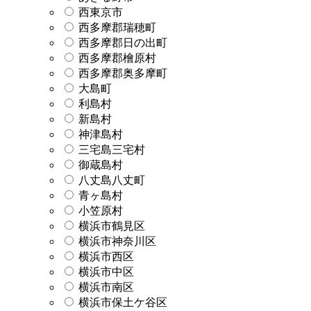
西東京市
西多摩郡瑞穂町
西多摩郡日の出町
西多摩郡檜原村
西多摩郡奥多摩町
大島町
利島村
新島村
神津島村
三宅島三宅村
御蔵島村
八丈島八丈町
青ヶ島村
小笠原村
横浜市鶴見区
横浜市神奈川区
横浜市西区
横浜市中区
横浜市南区
横浜市保土ケ谷区