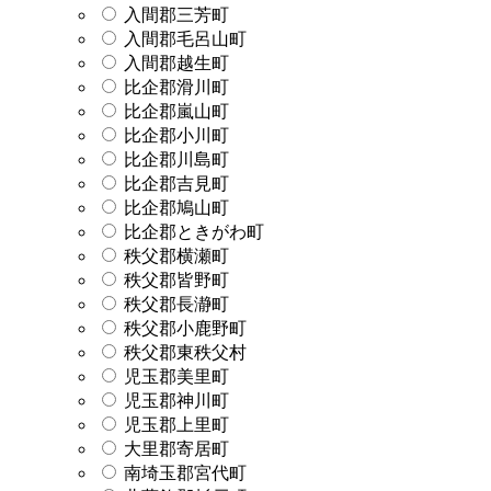
入間郡三芳町
入間郡毛呂山町
入間郡越生町
比企郡滑川町
比企郡嵐山町
比企郡小川町
比企郡川島町
比企郡吉見町
比企郡鳩山町
比企郡ときがわ町
秩父郡横瀬町
秩父郡皆野町
秩父郡長瀞町
秩父郡小鹿野町
秩父郡東秩父村
児玉郡美里町
児玉郡神川町
児玉郡上里町
大里郡寄居町
南埼玉郡宮代町