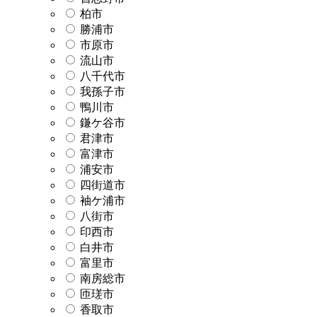
柏市
勝浦市
市原市
流山市
八千代市
我孫子市
鴨川市
鎌ケ谷市
君津市
富津市
浦安市
四街道市
袖ケ浦市
八街市
印西市
白井市
富里市
南房総市
匝瑳市
香取市