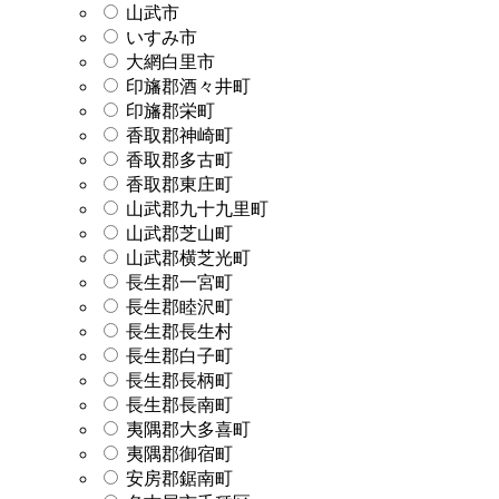
山武市
いすみ市
大網白里市
印旛郡酒々井町
印旛郡栄町
香取郡神崎町
香取郡多古町
香取郡東庄町
山武郡九十九里町
山武郡芝山町
山武郡横芝光町
長生郡一宮町
長生郡睦沢町
長生郡長生村
長生郡白子町
長生郡長柄町
長生郡長南町
夷隅郡大多喜町
夷隅郡御宿町
安房郡鋸南町