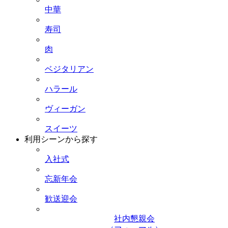
中華
寿司
肉
ベジタリアン
ハラール
ヴィーガン
スイーツ
利用シーンから探す
入社式
忘新年会
歓送迎会
社内懇親会