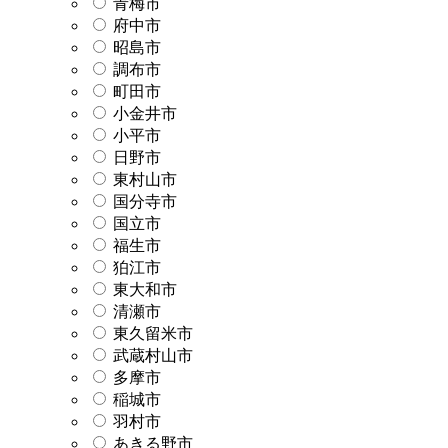
青梅市
府中市
昭島市
調布市
町田市
小金井市
小平市
日野市
東村山市
国分寺市
国立市
福生市
狛江市
東大和市
清瀬市
東久留米市
武蔵村山市
多摩市
稲城市
羽村市
あきる野市