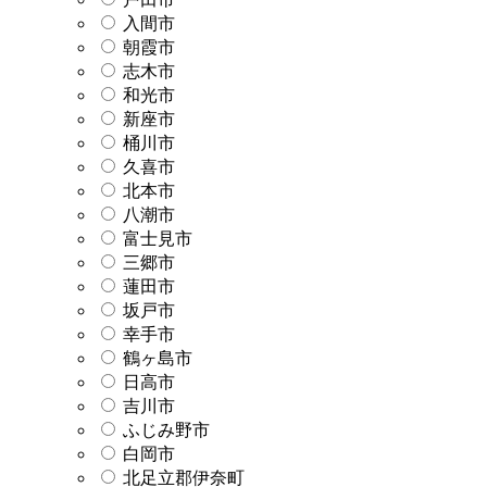
入間市
朝霞市
志木市
和光市
新座市
桶川市
久喜市
北本市
八潮市
富士見市
三郷市
蓮田市
坂戸市
幸手市
鶴ヶ島市
日高市
吉川市
ふじみ野市
白岡市
北足立郡伊奈町