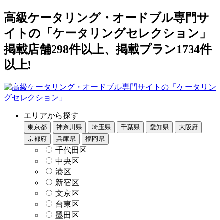
高級ケータリング・オードブル専門サ
イトの「ケータリングセレクション」
掲載店舗298件以上、掲載プラン1734件
以上!
エリアから探す
東京都
神奈川県
埼玉県
千葉県
愛知県
大阪府
京都府
兵庫県
福岡県
千代田区
中央区
港区
新宿区
文京区
台東区
墨田区