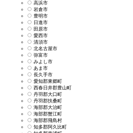
高浜市
岩倉市
豊明市
日進市
田原市
愛西市
清須市
北名古屋市
弥富市
みよし市
あま市
長久手市
愛知郡東郷町
西春日井郡豊山町
丹羽郡大口町
丹羽郡扶桑町
海部郡大治町
海部郡蟹江町
海部郡飛島村
知多郡阿久比町