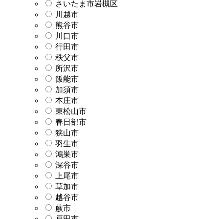
さいたま市岩槻区
川越市
熊谷市
川口市
行田市
秩父市
所沢市
飯能市
加須市
本庄市
東松山市
春日部市
狭山市
羽生市
鴻巣市
深谷市
上尾市
草加市
越谷市
蕨市
戸田市