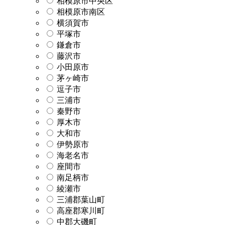
相模原市中央区
相模原市南区
横須賀市
平塚市
鎌倉市
藤沢市
小田原市
茅ヶ崎市
逗子市
三浦市
秦野市
厚木市
大和市
伊勢原市
海老名市
座間市
南足柄市
綾瀬市
三浦郡葉山町
高座郡寒川町
中郡大磯町