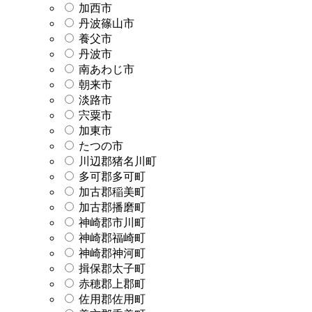
加西市
丹波篠山市
養父市
丹波市
南あわじ市
朝来市
淡路市
宍粟市
加東市
たつの市
川辺郡猪名川町
多可郡多可町
加古郡稲美町
加古郡播磨町
神崎郡市川町
神崎郡福崎町
神崎郡神河町
揖保郡太子町
赤穂郡上郡町
佐用郡佐用町