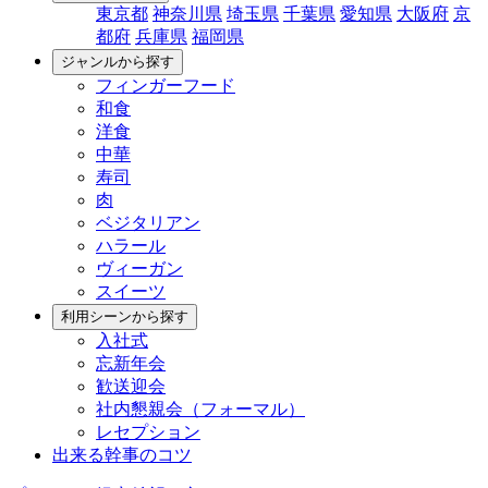
東京都
神奈川県
埼玉県
千葉県
愛知県
大阪府
京
都府
兵庫県
福岡県
ジャンルから探す
フィンガーフード
和食
洋食
中華
寿司
肉
ベジタリアン
ハラール
ヴィーガン
スイーツ
利用シーンから探す
入社式
忘新年会
歓送迎会
社内懇親会（フォーマル）
レセプション
出来る幹事のコツ