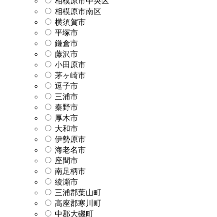
相模原市中央区
相模原市南区
横須賀市
平塚市
鎌倉市
藤沢市
小田原市
茅ヶ崎市
逗子市
三浦市
秦野市
厚木市
大和市
伊勢原市
海老名市
座間市
南足柄市
綾瀬市
三浦郡葉山町
高座郡寒川町
中郡大磯町