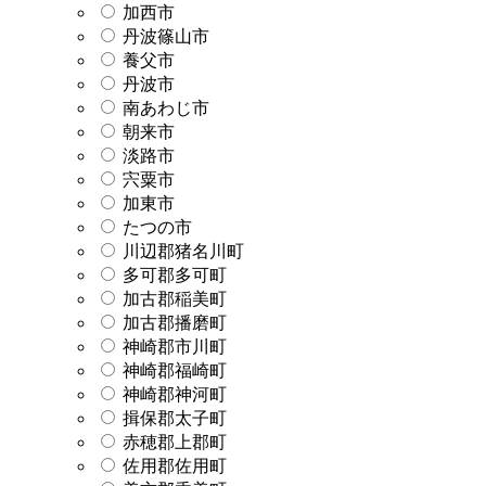
加西市
丹波篠山市
養父市
丹波市
南あわじ市
朝来市
淡路市
宍粟市
加東市
たつの市
川辺郡猪名川町
多可郡多可町
加古郡稲美町
加古郡播磨町
神崎郡市川町
神崎郡福崎町
神崎郡神河町
揖保郡太子町
赤穂郡上郡町
佐用郡佐用町