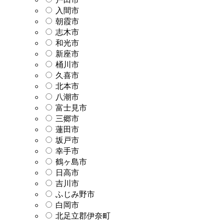
入間市
朝霞市
志木市
和光市
新座市
桶川市
久喜市
北本市
八潮市
富士見市
三郷市
蓮田市
坂戸市
幸手市
鶴ヶ島市
日高市
吉川市
ふじみ野市
白岡市
北足立郡伊奈町