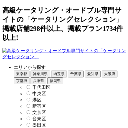
高級ケータリング・オードブル専門サ
イトの「ケータリングセレクション」
掲載店舗298件以上、掲載プラン1734件
以上!
エリアから探す
東京都
神奈川県
埼玉県
千葉県
愛知県
大阪府
京都府
兵庫県
福岡県
千代田区
中央区
港区
新宿区
文京区
台東区
墨田区