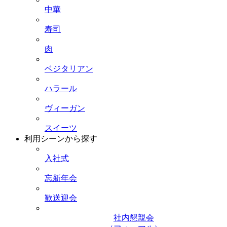
中華
寿司
肉
ベジタリアン
ハラール
ヴィーガン
スイーツ
利用シーンから探す
入社式
忘新年会
歓送迎会
社内懇親会