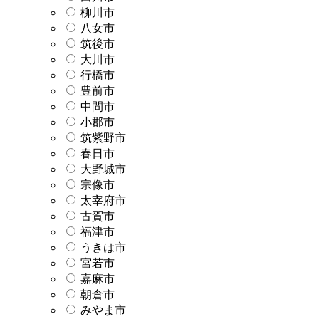
柳川市
八女市
筑後市
大川市
行橋市
豊前市
中間市
小郡市
筑紫野市
春日市
大野城市
宗像市
太宰府市
古賀市
福津市
うきは市
宮若市
嘉麻市
朝倉市
みやま市