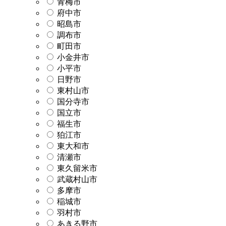
青梅市
府中市
昭島市
調布市
町田市
小金井市
小平市
日野市
東村山市
国分寺市
国立市
福生市
狛江市
東大和市
清瀬市
東久留米市
武蔵村山市
多摩市
稲城市
羽村市
あきる野市