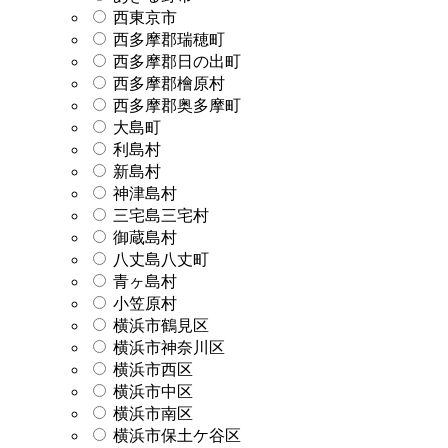
西東京市
西多摩郡瑞穂町
西多摩郡日の出町
西多摩郡檜原村
西多摩郡奥多摩町
大島町
利島村
新島村
神津島村
三宅島三宅村
御蔵島村
八丈島八丈町
青ヶ島村
小笠原村
横浜市鶴見区
横浜市神奈川区
横浜市西区
横浜市中区
横浜市南区
横浜市保土ケ谷区