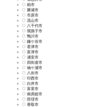
柏市
勝浦市
市原市
流山市
八千代市
我孫子市
鴨川市
鎌ケ谷市
君津市
富津市
浦安市
四街道市
袖ケ浦市
八街市
印西市
白井市
富里市
南房総市
匝瑳市
香取市