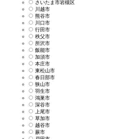
さいたま市岩槻区
川越市
熊谷市
川口市
行田市
秩父市
所沢市
飯能市
加須市
本庄市
東松山市
春日部市
狭山市
羽生市
鴻巣市
深谷市
上尾市
草加市
越谷市
蕨市
戸田市