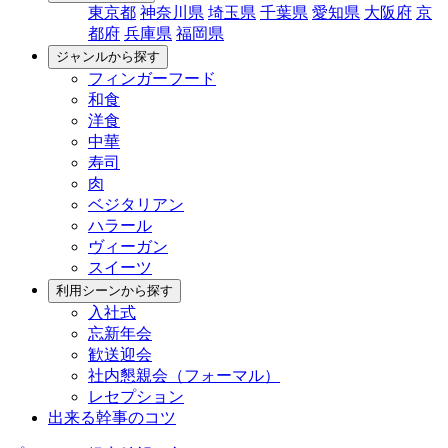
東京都
神奈川県
埼玉県
千葉県
愛知県
大阪府
京
都府
兵庫県
福岡県
ジャンルから探す
フィンガーフード
和食
洋食
中華
寿司
肉
ベジタリアン
ハラール
ヴィーガン
スイーツ
利用シーンから探す
入社式
忘新年会
歓送迎会
社内懇親会（フォーマル）
レセプション
出来る幹事のコツ