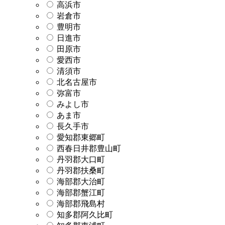
高浜市
岩倉市
豊明市
日進市
田原市
愛西市
清須市
北名古屋市
弥富市
みよし市
あま市
長久手市
愛知郡東郷町
西春日井郡豊山町
丹羽郡大口町
丹羽郡扶桑町
海部郡大治町
海部郡蟹江町
海部郡飛島村
知多郡阿久比町