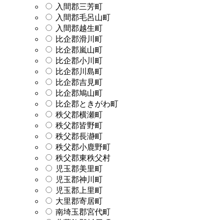
入間郡三芳町
入間郡毛呂山町
入間郡越生町
比企郡滑川町
比企郡嵐山町
比企郡小川町
比企郡川島町
比企郡吉見町
比企郡鳩山町
比企郡ときがわ町
秩父郡横瀬町
秩父郡皆野町
秩父郡長瀞町
秩父郡小鹿野町
秩父郡東秩父村
児玉郡美里町
児玉郡神川町
児玉郡上里町
大里郡寄居町
南埼玉郡宮代町