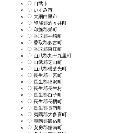
山武市
いすみ市
大網白里市
印旛郡酒々井町
印旛郡栄町
香取郡神崎町
香取郡多古町
香取郡東庄町
山武郡九十九里町
山武郡芝山町
山武郡横芝光町
長生郡一宮町
長生郡睦沢町
長生郡長生村
長生郡白子町
長生郡長柄町
長生郡長南町
夷隅郡大多喜町
夷隅郡御宿町
安房郡鋸南町