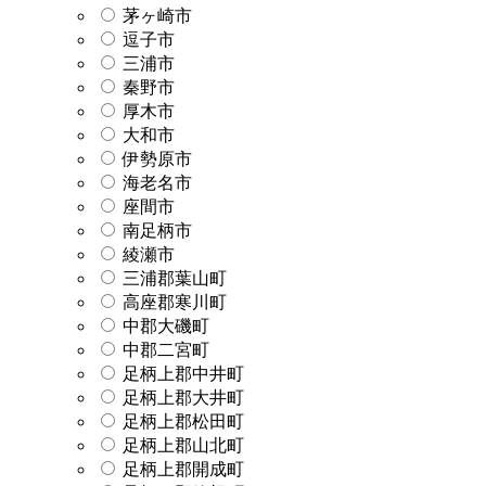
茅ヶ崎市
逗子市
三浦市
秦野市
厚木市
大和市
伊勢原市
海老名市
座間市
南足柄市
綾瀬市
三浦郡葉山町
高座郡寒川町
中郡大磯町
中郡二宮町
足柄上郡中井町
足柄上郡大井町
足柄上郡松田町
足柄上郡山北町
足柄上郡開成町