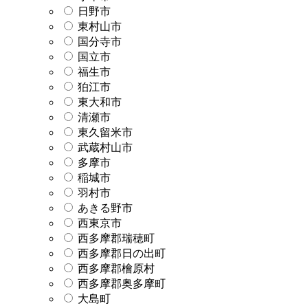
日野市
東村山市
国分寺市
国立市
福生市
狛江市
東大和市
清瀬市
東久留米市
武蔵村山市
多摩市
稲城市
羽村市
あきる野市
西東京市
西多摩郡瑞穂町
西多摩郡日の出町
西多摩郡檜原村
西多摩郡奥多摩町
大島町