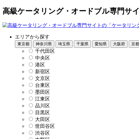
高級ケータリング・オードブル専門サイト
エリアから探す
東京都
神奈川県
埼玉県
千葉県
愛知県
大阪府
京
千代田区
中央区
港区
新宿区
文京区
台東区
墨田区
江東区
品川区
目黒区
大田区
世田谷区
渋谷区