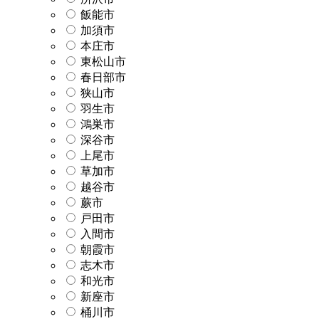
飯能市
加須市
本庄市
東松山市
春日部市
狭山市
羽生市
鴻巣市
深谷市
上尾市
草加市
越谷市
蕨市
戸田市
入間市
朝霞市
志木市
和光市
新座市
桶川市