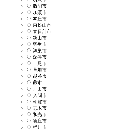
飯能市
加須市
本庄市
東松山市
春日部市
狭山市
羽生市
鴻巣市
深谷市
上尾市
草加市
越谷市
蕨市
戸田市
入間市
朝霞市
志木市
和光市
新座市
桶川市