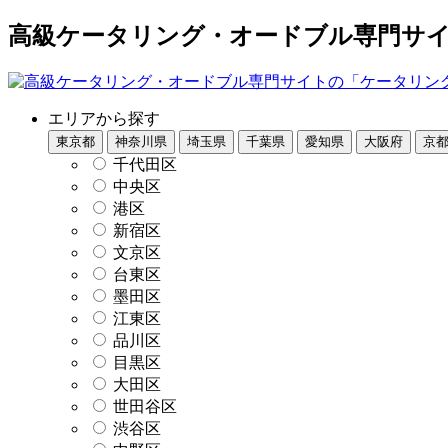
高級ケータリング・オードブル専門サイト
エリアから探す
東京都
神奈川県
埼玉県
千葉県
愛知県
大阪府
京
千代田区
中央区
港区
新宿区
文京区
台東区
墨田区
江東区
品川区
目黒区
大田区
世田谷区
渋谷区