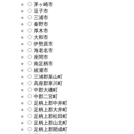
茅ヶ崎市
逗子市
三浦市
秦野市
厚木市
大和市
伊勢原市
海老名市
座間市
南足柄市
綾瀬市
三浦郡葉山町
高座郡寒川町
中郡大磯町
中郡二宮町
足柄上郡中井町
足柄上郡大井町
足柄上郡松田町
足柄上郡山北町
足柄上郡開成町