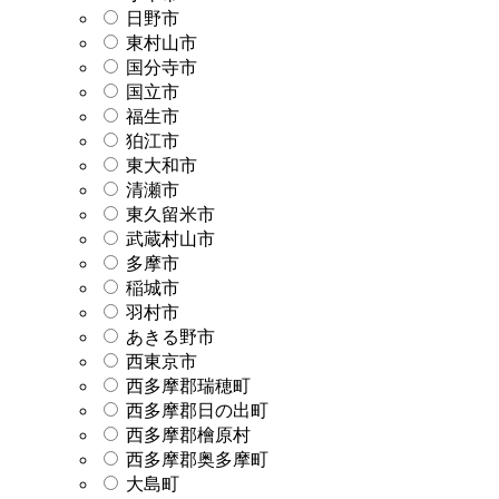
日野市
東村山市
国分寺市
国立市
福生市
狛江市
東大和市
清瀬市
東久留米市
武蔵村山市
多摩市
稲城市
羽村市
あきる野市
西東京市
西多摩郡瑞穂町
西多摩郡日の出町
西多摩郡檜原村
西多摩郡奥多摩町
大島町